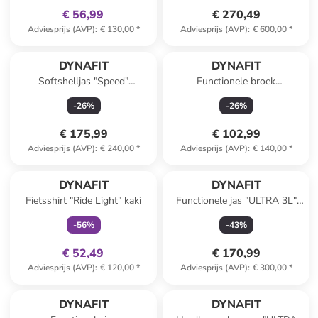
€ 56,99
€ 270,49
Adviesprijs (AVP)
:
€ 130,00
*
Adviesprijs (AVP)
:
€ 600,00
*
DYNAFIT
DYNAFIT
Softshelljas "Speed"
Functionele broek
zwart/Hellrosa
"TRANSALPER" zwart
-
26
%
-
26
%
€ 175,99
€ 102,99
Adviesprijs (AVP)
:
€ 240,00
*
Adviesprijs (AVP)
:
€ 140,00
*
family
exclusief
DYNAFIT
DYNAFIT
Fietsshirt "Ride Light" kaki
Functionele jas "ULTRA 3L"
zwart
-
56
%
-
43
%
€ 52,49
€ 170,99
Adviesprijs (AVP)
:
€ 120,00
*
Adviesprijs (AVP)
:
€ 300,00
*
family
exclusief
DYNAFIT
DYNAFIT