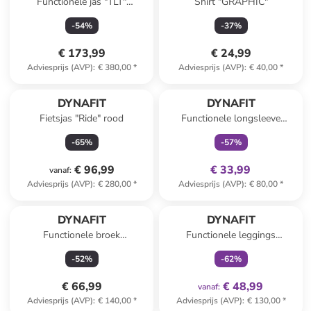
Functionele jas "TLT"
Shirt "GRAPHIC"
donkerblauw/lichtroze
-
54
%
-
37
%
€ 173,99
€ 24,99
Adviesprijs (AVP)
:
€ 380,00
*
Adviesprijs (AVP)
:
€ 40,00
*
family
exclusief
DYNAFIT
DYNAFIT
Fietsjas "Ride" rood
Functionele longsleeve
"TRAVERSE S-TECH"
-
65
%
-
57
%
bordeaux/donkerblauw
€ 96,99
€ 33,99
vanaf
:
Adviesprijs (AVP)
:
€ 280,00
*
Adviesprijs (AVP)
:
€ 80,00
*
family
exclusief
DYNAFIT
DYNAFIT
Functionele broek
Functionele leggings
"TRANSALPER" taupe
"WINTER RUNNING"
-
52
%
-
62
%
bordeaux
€ 66,99
€ 48,99
vanaf
:
Adviesprijs (AVP)
:
€ 140,00
*
Adviesprijs (AVP)
:
€ 130,00
*