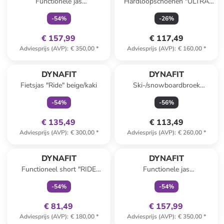
Functionele jas
Hardloopschoenen "ULTRA
"TRANSALPER GTX"
50" zwart/grijs/roze
-
54
%
-
26
%
groen/bordeaux
€ 157,99
€ 117,49
Adviesprijs (AVP)
:
€ 350,00
*
Adviesprijs (AVP)
:
€ 160,00
*
family
exclusief
DYNAFIT
DYNAFIT
Fietsjas "Ride" beige/kaki
Ski-/snowboardbroek
"Radical" bordeaux
-
54
%
-
56
%
€ 135,49
€ 113,49
Adviesprijs (AVP)
:
€ 300,00
*
Adviesprijs (AVP)
:
€ 260,00
*
family
exclusief
family
exclusief
DYNAFIT
DYNAFIT
Functioneel short "RIDE
Functionele jas
LIGHT 2IN1" zwart
"TRANSALPER GTX"
-
54
%
-
54
%
donkerblauw/turquoise
€ 81,49
€ 157,99
Adviesprijs (AVP)
:
€ 180,00
*
Adviesprijs (AVP)
:
€ 350,00
*