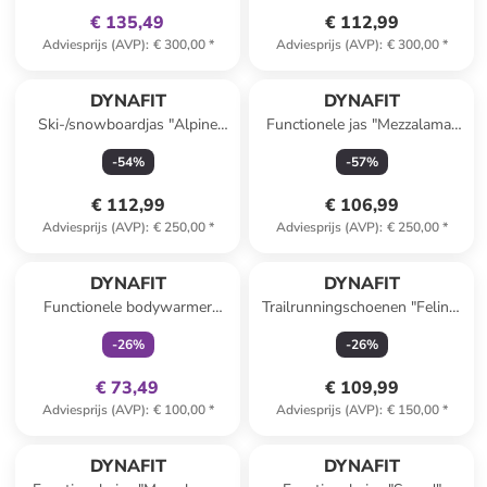
€ 135,49
€ 112,99
Adviesprijs (AVP)
:
€ 300,00
*
Adviesprijs (AVP)
:
€ 300,00
*
DYNAFIT
DYNAFIT
Ski-/snowboardjas "Alpine
Functionele jas "Mezzalama"
GTX" bordeaux/Hellrosa
lichtroze
-
54
%
-
57
%
€ 112,99
€ 106,99
Adviesprijs (AVP)
:
€ 250,00
*
Adviesprijs (AVP)
:
€ 250,00
*
family
exclusief
DYNAFIT
DYNAFIT
Functionele bodywarmer
Trailrunningschoenen "Feline"
"VERT WIND" oranje
roze
-
26
%
-
26
%
€ 73,49
€ 109,99
Adviesprijs (AVP)
:
€ 100,00
*
Adviesprijs (AVP)
:
€ 150,00
*
DYNAFIT
DYNAFIT