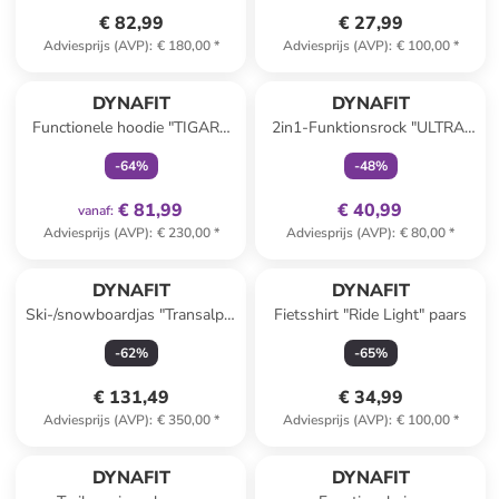
€ 82,99
€ 27,99
Adviesprijs (AVP)
:
€ 180,00
*
Adviesprijs (AVP)
:
€ 100,00
*
family
exclusief
family
exclusief
DYNAFIT
DYNAFIT
Functionele hoodie "TIGARD
2in1-Funktionsrock "ULTRA"
ALPHA" rood/groen
donkerblauw
-
64
%
-
48
%
€ 81,99
€ 40,99
vanaf
:
Adviesprijs (AVP)
:
€ 230,00
*
Adviesprijs (AVP)
:
€ 80,00
*
DYNAFIT
DYNAFIT
Ski-/snowboardjas "Transalper
Fietsshirt "Ride Light" paars
GTX" rood
-
62
%
-
65
%
€ 131,49
€ 34,99
Adviesprijs (AVP)
:
€ 350,00
*
Adviesprijs (AVP)
:
€ 100,00
*
family
exclusief
family
exclusief
DYNAFIT
DYNAFIT