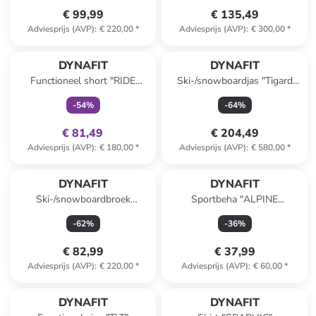
€ 99,99
€ 135,49
Adviesprijs (AVP)
:
€ 220,00
*
Adviesprijs (AVP)
:
€ 300,00
*
family
exclusief
DYNAFIT
DYNAFIT
Functioneel short "RIDE
Ski-/snowboardjas "Tigard
LIGHT 2IN1" donkerblauw
GTX" paars/lichtblauw
-
54
%
-
64
%
€ 81,49
€ 204,49
Adviesprijs (AVP)
:
€ 180,00
*
Adviesprijs (AVP)
:
€ 580,00
*
DYNAFIT
DYNAFIT
Ski-/snowboardbroek
Sportbeha "ALPINE
"Mercury" bordeaux
GRAPHIC" wit
-
62
%
-
36
%
€ 82,99
€ 37,99
Adviesprijs (AVP)
:
€ 220,00
*
Adviesprijs (AVP)
:
€ 60,00
*
DYNAFIT
DYNAFIT