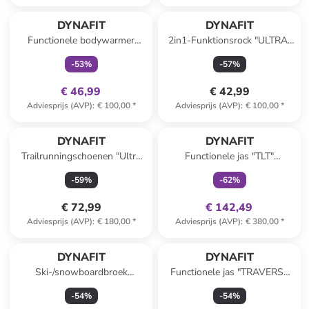
family
exclusief
DYNAFIT
DYNAFIT
Functionele bodywarmer
2in1-Funktionsrock "ULTRA"
"VERT WIND" zwart
kaki
-
53
%
-
57
%
€ 46,99
€ 42,99
Adviesprijs (AVP)
:
€ 100,00
*
Adviesprijs (AVP)
:
€ 100,00
*
family
exclusief
DYNAFIT
DYNAFIT
Trailrunningschoenen "Ultra
Functionele jas "TLT"
100 GTX" paars/turquoise
turquoise/donkerblauw
-
59
%
-
62
%
€ 72,99
€ 142,49
Adviesprijs (AVP)
:
€ 180,00
*
Adviesprijs (AVP)
:
€ 380,00
*
DYNAFIT
DYNAFIT
Ski-/snowboardbroek
Functionele jas "TRAVERSE
"Mercury 2 DST" groen
GTX" petrol
-
54
%
-
54
%