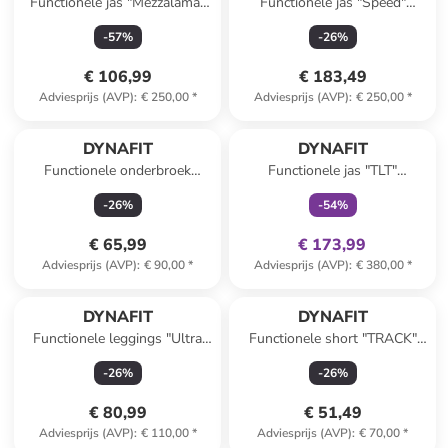
Functionele jas "Mezzalama"
Functionele jas "Speed"
turquoise
kaki/oranje
-
57
%
-
26
%
€ 106,99
€ 183,49
Adviesprijs (AVP)
:
€ 250,00
*
Adviesprijs (AVP)
:
€ 250,00
*
family
exclusief
DYNAFIT
DYNAFIT
Functionele onderbroek
Functionele jas "TLT"
"Alpine 2" roze
rood/groen
-
26
%
-
54
%
€ 65,99
€ 173,99
Adviesprijs (AVP)
:
€ 90,00
*
Adviesprijs (AVP)
:
€ 380,00
*
DYNAFIT
DYNAFIT
Functionele leggings "Ultra
Functionele short "TRACK"
Graphic" donkerblauw
pruimkleurig
-
26
%
-
26
%
€ 80,99
€ 51,49
Adviesprijs (AVP)
:
€ 110,00
*
Adviesprijs (AVP)
:
€ 70,00
*