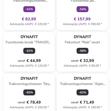
Trailrunningschoenen
Functionele jas
"TRAVERSE GTX" turquoise
"TRANSALPER GTX"
-
62
%
-
54
%
groen/bordeaux
€ 82,99
€ 157,99
Adviesprijs (AVP)
:
€ 220,00
*
Adviesprijs (AVP)
:
€ 350,00
*
DYNAFIT
DYNAFIT
Functionele broek "TRAVERSE
Fietsshort "Ride" zwart
DST" turquoise
-
62
%
-
58
%
€ 44,99
€ 32,99
vanaf
:
vanaf
:
Adviesprijs (AVP)
:
€ 120,00
*
Adviesprijs (AVP)
:
€ 80,00
*
DYNAFIT
DYNAFIT
Trailrunningschoenen "Sky
Trailrunningschoenen "Alpine
DNA" wit/zwart
DNA" zwart/grijs
-
60
%
-
62
%
€ 78,49
€ 71,49
vanaf
:
vanaf
:
Adviesprijs (AVP)
:
€ 200,00
*
Adviesprijs (AVP)
:
€ 190,00
*