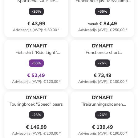
Sportbeha "ALPINE
Functionele jas "Mezzalama"
GRAPHIC" oranje
paars
-
26
%
-
66
%
€ 43,99
€ 84,49
vanaf
:
Adviesprijs (AVP)
:
€ 60,00
*
Adviesprijs (AVP)
:
€ 250,00
*
family
exclusief
DYNAFIT
DYNAFIT
Fietsshirt "Ride Light"
Functionele short
turquoise
"TRAVERSE" grijs
-
56
%
-
26
%
€ 52,49
€ 73,49
Adviesprijs (AVP)
:
€ 120,00
*
Adviesprijs (AVP)
:
€ 100,00
*
DYNAFIT
DYNAFIT
Touringbroek "Speed" paars
Trailrunningschoenen
"Transalper"
-
26
%
-
26
%
donkerblauw/lichtroze
€ 146,99
€ 139,49
Adviesprijs (AVP)
:
€ 200,00
*
Adviesprijs (AVP)
:
€ 190,00
*