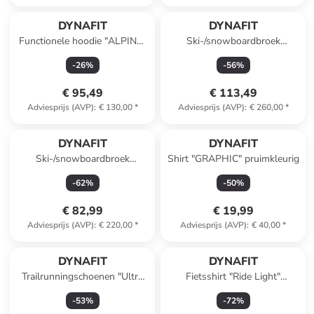
DYNAFIT
DYNAFIT
Functionele hoodie "ALPINE"
Ski-/snowboardbroek
paars
"Radical" groen
-
26
%
-
56
%
€ 95,49
€ 113,49
Adviesprijs (AVP)
:
€ 130,00
*
Adviesprijs (AVP)
:
€ 260,00
*
DYNAFIT
DYNAFIT
Ski-/snowboardbroek
Shirt "GRAPHIC" pruimkleurig
"Mercury 2 DST" turquoise
-
62
%
-
50
%
€ 82,99
€ 19,99
Adviesprijs (AVP)
:
€ 220,00
*
Adviesprijs (AVP)
:
€ 40,00
*
DYNAFIT
DYNAFIT
Trailrunningschoenen "Ultra
Fietsshirt "Ride Light"
100 GTX" mintgroen
kaki/oranje/zwart
-
53
%
-
72
%