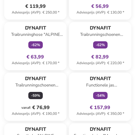
€ 119,99
€ 56,99
Adviesprijs (AVP)
:
€ 250,00
*
Adviesprijs (AVP)
:
€ 130,00
*
family
exclusief
family
exclusief
DYNAFIT
DYNAFIT
Trailrunninghose "ALPINE
Trailrunningschoenen
WARM" donkerblauw
"TRAVERSE MID GTX"
-
62
%
-
62
%
turquoise
€ 63,99
€ 82,99
Adviesprijs (AVP)
:
€ 170,00
*
Adviesprijs (AVP)
:
€ 220,00
*
family
exclusief
DYNAFIT
DYNAFIT
Trailrunningschoenen
Functionele jas
"Transalper"
"TRANSALPER GTX"
-
59
%
-
54
%
oranje/donkerblauw
turquoise/donkerblauw
€ 76,99
€ 157,99
vanaf
:
Adviesprijs (AVP)
:
€ 190,00
*
Adviesprijs (AVP)
:
€ 350,00
*
DYNAFIT
DYNAFIT