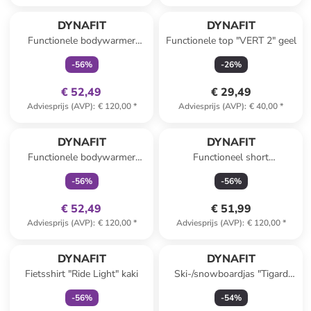
family
exclusief
Reeds in een ander winkelwagentje
DYNAFIT
DYNAFIT
Functionele bodywarmer
Functionele top "VERT 2" geel
"RIDE LIGHT" rood
-
56
%
-
26
%
€ 52,49
€ 29,49
Adviesprijs (AVP)
:
€ 120,00
*
Adviesprijs (AVP)
:
€ 40,00
*
family
exclusief
DYNAFIT
DYNAFIT
Functionele bodywarmer
Functioneel short
"RIDE LIGHT" turquoise
"TRANSALPER" taupe
-
56
%
-
56
%
€ 52,49
€ 51,99
Adviesprijs (AVP)
:
€ 120,00
*
Adviesprijs (AVP)
:
€ 120,00
*
family
exclusief
DYNAFIT
DYNAFIT
Fietsshirt "Ride Light" kaki
Ski-/snowboardjas "Tigard
GTX" roze
-
56
%
-
54
%