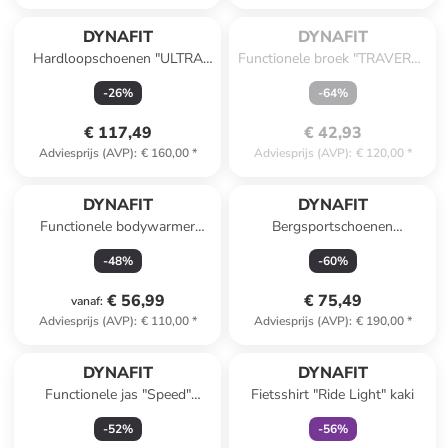
Te laat. Het product is 
uitverkocht.
DYNAFIT
DYNAFIT
Hardloopschoenen "ULTRA
Functionele broek "TRAVERSE
50" paars/turquoise
DST" donkerblauw
-
26
%
-
64
%
€ 117,49
€ 42,93
Adviesprijs (AVP)
:
€ 160,00
*
Adviesprijs (AVP)
:
€ 120,00
*
DYNAFIT
DYNAFIT
Functionele bodywarmer
Bergsportschoenen
"TRAVERSE" koraalrood
"Transalper" roze/blauw
-
48
%
-
60
%
€ 56,99
€ 75,49
vanaf
:
Adviesprijs (AVP)
:
€ 110,00
*
Adviesprijs (AVP)
:
€ 190,00
*
family
exclusief
DYNAFIT
DYNAFIT
Functionele jas "Speed"
Fietsshirt "Ride Light" kaki
rood/zwart
-
52
%
-
56
%