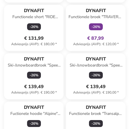
family
exclusief
DYNAFIT
DYNAFIT
Functionele short "RIDE
Functionele broek "TRAVERSE
LIGHT" zwart/wit
DST" grijs/zwart
-
26
%
-
26
%
€ 131,99
€ 87,99
Adviesprijs (AVP)
:
€ 180,00
*
Adviesprijs (AVP)
:
€ 120,00
*
DYNAFIT
DYNAFIT
Ski-/snowboardbroek "Speed
Ski-/snowboardbroek "Speed
DST" bordeaux
DST" donkerblauw
-
26
%
-
26
%
€ 139,49
€ 139,49
Adviesprijs (AVP)
:
€ 190,00
*
Adviesprijs (AVP)
:
€ 190,00
*
DYNAFIT
DYNAFIT
Fuctionele hoodie "Alpine"
Functionele broek "Transalper
roze
Pro" donkerblauw
-
26
%
-
26
%