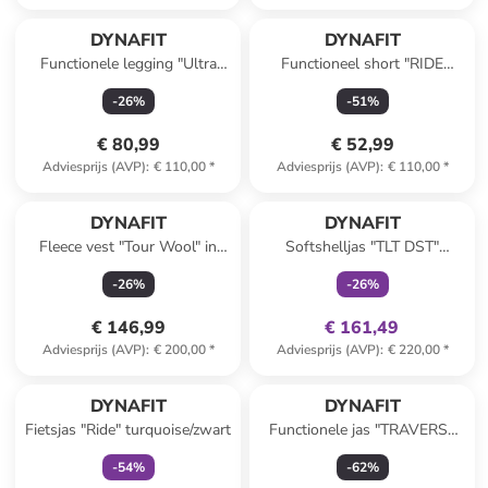
DYNAFIT
DYNAFIT
Functionele legging "Ultra
Functioneel short "RIDE
Graphic" paars
LIGHT" bordeaux
-
26
%
-
51
%
€ 80,99
€ 52,99
Adviesprijs (AVP)
:
€ 110,00
*
Adviesprijs (AVP)
:
€ 110,00
*
family
exclusief
DYNAFIT
DYNAFIT
Fleece vest "Tour Wool" in
Softshelljas "TLT DST"
Hellrosa/antraciet
paars/zwart
-
26
%
-
26
%
€ 146,99
€ 161,49
Adviesprijs (AVP)
:
€ 200,00
*
Adviesprijs (AVP)
:
€ 220,00
*
family
exclusief
DYNAFIT
DYNAFIT
Fietsjas "Ride" turquoise/zwart
Functionele jas "TRAVERSE
GTX" grijs
-
54
%
-
62
%