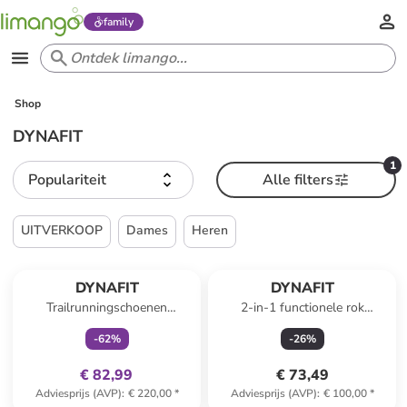
family
Shop
DYNAFIT
1
Populariteit
Alle filters
UITVERKOOP
Dames
Heren
family
exclusief
DYNAFIT
DYNAFIT
Trailrunningschoenen
2-in-1 functionele rok
"TRAVERSE MID GTX"
"ULTRA" oranje/zwart
-
62
%
-
26
%
turquoise/zwart
€ 82,99
€ 73,49
Adviesprijs (AVP)
:
€ 220,00
*
Adviesprijs (AVP)
:
€ 100,00
*