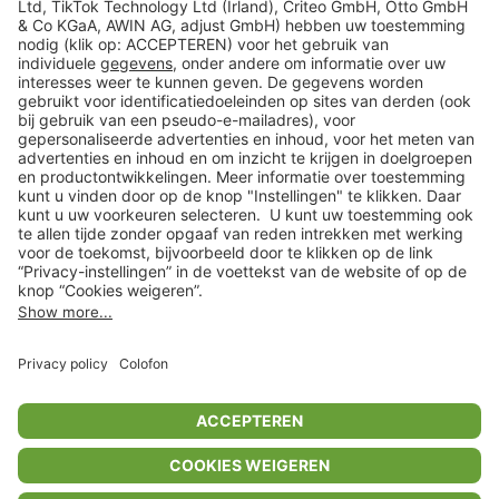
Veilig winkelen
Klantenservice
Shop
Acties
limango.de
limango.pl
In winkelwagentje voor
€ 65,99
* Op basis van de adviesprijs van de fabrikant
** Alle prijsopgaven zijn inclusief belasting en exclusief verzendkosten