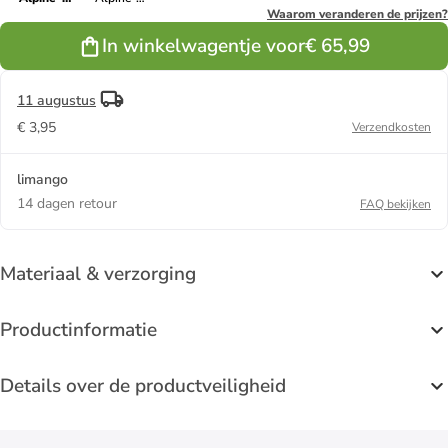
zwart/oranje
roze/blauw
Waarom veranderen de prijzen?
In winkelwagentje voor
€ 65,99
11 augustus
€ 3,95
Verzendkosten
limango
14 dagen retour
FAQ bekijken
Materiaal & verzorging
Productinformatie
Details over de productveiligheid