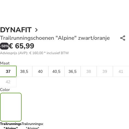
DYNAFIT
Trailrunningschoenen "Alpine" zwart/oranje
€ 65,99
-
58
%
Adviesprijs (AVP)
:
€ 160,00
*
inclusief BTW
Maat
37
38,5
40
40,5
36,5
38
39
41
42
Color
Trailrunningschoenen
Trailrunningschoenen
"Alpine"
"Alpine"