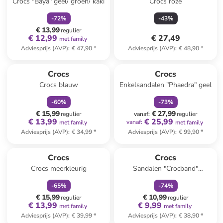
Crocs "Baya" geel/ groen/ kaki
Crocs roze
-
72
%
-
43
%
€ 13,99
regulier
€ 12,99
€ 27,49
met family
Adviesprijs (AVP)
:
€ 47,90
*
Adviesprijs (AVP)
:
€ 48,90
*
family
korting
family
korting
Crocs
Crocs
Crocs blauw
Enkelsandalen "Phaedra" geel
-
60
%
-
73
%
€ 15,99
€ 27,99
regulier
vanaf
:
regulier
€ 13,99
€ 25,99
vanaf
:
met family
met family
Adviesprijs (AVP)
:
€ 34,99
*
Adviesprijs (AVP)
:
€ 99,90
*
family
korting
family
korting
Reeds in een ander winkelwagentje
Crocs
Crocs
Crocs meerkleurig
Sandalen "Crocband"
oranje/paars
-
65
%
-
74
%
€ 15,99
€ 10,99
regulier
regulier
€ 13,99
€ 9,99
met family
met family
Adviesprijs (AVP)
:
€ 39,99
*
Adviesprijs (AVP)
:
€ 38,90
*