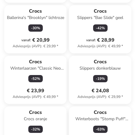
Crocs
Crocs
Ballerina's "Brooklyn" lichtroze
Slippers "Bae Slide" geel
-
30
%
-
42
%
€ 20,99
€ 28,99
vanaf
:
vanaf
:
Adviesprijs (AVP)
:
€ 29,99
*
Adviesprijs (AVP)
:
€ 49,99
*
Crocs
Crocs
Winterlaarzen "Classic Neo
Slippers donkerblauw
Puff" donkerblauw
-
52
%
-
19
%
€ 23,99
€ 24,08
Adviesprijs (AVP)
:
€ 49,99
*
Adviesprijs (AVP)
:
€ 29,99
*
Crocs
Crocs
Crocs oranje
Winterboots "Stomp Puff"
zwart
-
32
%
-
63
%