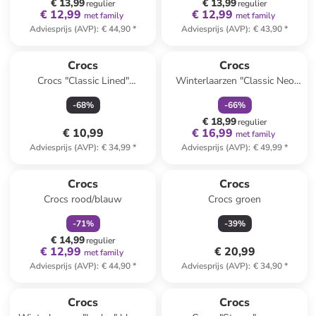
€ 13,99
€ 13,99
regulier
regulier
€ 12,99
€ 12,99
met family
met family
Adviesprijs (AVP)
:
€ 44,90
*
Adviesprijs (AVP)
:
€ 43,90
*
family
korting
Crocs
Crocs
Crocs "Classic Lined"
Winterlaarzen "Classic Neo
donkerblauw
Puff" roze
-
68
%
-
66
%
€ 18,99
regulier
€ 10,99
€ 16,99
met family
Adviesprijs (AVP)
:
€ 34,99
*
Adviesprijs (AVP)
:
€ 49,99
*
family
korting
Crocs
Crocs
Crocs rood/blauw
Crocs groen
-
71
%
-
39
%
€ 14,99
regulier
€ 12,99
€ 20,99
met family
Adviesprijs (AVP)
:
€ 44,90
*
Adviesprijs (AVP)
:
€ 34,90
*
Crocs
Crocs