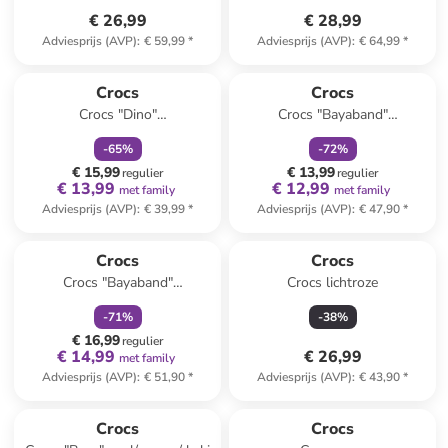
€ 26,99
€ 28,99
Adviesprijs (AVP)
:
€ 59,99
*
Adviesprijs (AVP)
:
€ 64,99
*
family
korting
family
korting
Crocs
Crocs
Crocs "Dino"
Crocs "Bayaband"
zwart/meerkleurig
grijs/citroengroen
-
65
%
-
72
%
€ 15,99
€ 13,99
regulier
regulier
€ 13,99
€ 12,99
met family
met family
Adviesprijs (AVP)
:
€ 39,99
*
Adviesprijs (AVP)
:
€ 47,90
*
family
korting
Crocs
Crocs
Crocs "Bayaband"
Crocs lichtroze
zwart/lichtblauw
-
71
%
-
38
%
€ 16,99
regulier
€ 14,99
€ 26,99
met family
Adviesprijs (AVP)
:
€ 51,90
*
Adviesprijs (AVP)
:
€ 43,90
*
family
korting
Crocs
Crocs