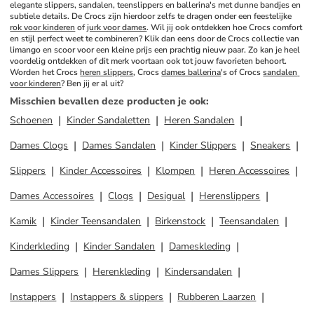
elegante slippers, sandalen, teenslippers en ballerina's met dunne bandjes en 
subtiele details. De Crocs zijn hierdoor zelfs te dragen onder een feestelijke 
rok voor kinderen
 of 
jurk voor dames
. Wil jij ook ontdekken hoe Crocs comfort 
en stijl perfect weet te combineren? Klik dan eens door de Crocs collectie van 
limango en scoor voor een kleine prijs een prachtig nieuw paar. Zo kan je heel 
voordelig ontdekken of dit merk voortaan ook tot jouw favorieten behoort. 
Worden het Crocs 
heren slippers
, Crocs 
dames ballerina
's of Crocs 
sandalen 
voor kinderen
? Ben jij er al uit?
Misschien bevallen deze producten je ook
:
Schoenen
Kinder Sandaletten
Heren Sandalen
Dames Clogs
Dames Sandalen
Kinder Slippers
Sneakers
Slippers
Kinder Accessoires
Klompen
Heren Accessoires
Dames Accessoires
Clogs
Desigual
Herenslippers
Kamik
Kinder Teensandalen
Birkenstock
Teensandalen
Kinderkleding
Kinder Sandalen
Dameskleding
Dames Slippers
Herenkleding
Kindersandalen
Instappers
Instappers & slippers
Rubberen Laarzen