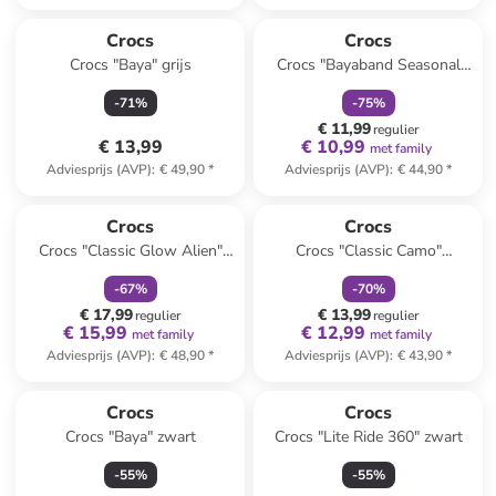
family
korting
Crocs
Crocs
Crocs "Baya" grijs
Crocs "Bayaband Seasonal
Printed" grijs/zwart/rood
-
71
%
-
75
%
€ 11,99
regulier
€ 13,99
€ 10,99
met family
Adviesprijs (AVP)
:
€ 49,90
*
Adviesprijs (AVP)
:
€ 44,90
*
family
korting
family
korting
Crocs
Crocs
Crocs "Classic Glow Alien"
Crocs "Classic Camo"
wit/groen
grijs/zwart
-
67
%
-
70
%
€ 17,99
€ 13,99
regulier
regulier
€ 15,99
€ 12,99
met family
met family
Adviesprijs (AVP)
:
€ 48,90
*
Adviesprijs (AVP)
:
€ 43,90
*
Crocs
Crocs
Crocs "Baya" zwart
Crocs "Lite Ride 360" zwart
-
55
%
-
55
%