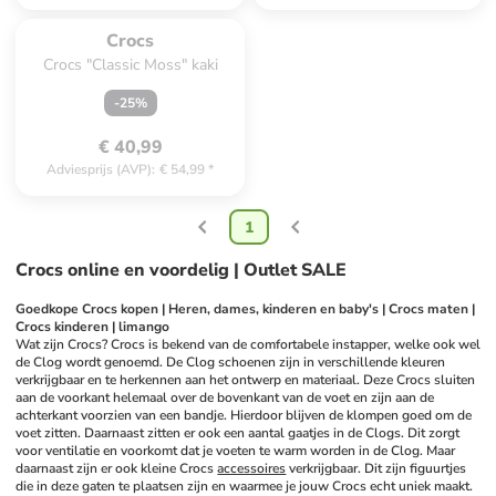
Te laat. Het product is 
uitverkocht.
Crocs
Crocs "Classic Moss" kaki
-
25
%
€ 40,99
Adviesprijs (AVP)
:
€ 54,99
*
1
Crocs online en voordelig | Outlet SALE
Goedkope Crocs kopen | Heren, dames, kinderen en baby's | Crocs maten | 
Crocs kinderen | limango
Wat zijn Crocs? Crocs is bekend van de comfortabele instapper, welke ook wel 
de Clog wordt genoemd. De Clog schoenen zijn in verschillende kleuren 
verkrijgbaar en te herkennen aan het ontwerp en materiaal. Deze Crocs sluiten 
aan de voorkant helemaal over de bovenkant van de voet en zijn aan de 
achterkant voorzien van een bandje. Hierdoor blijven de klompen goed om de 
voet zitten. Daarnaast zitten er ook een aantal gaatjes in de Clogs. Dit zorgt 
voor ventilatie en voorkomt dat je voeten te warm worden in de Clog. Maar 
daarnaast zijn er ook kleine Crocs 
accessoires
 verkrijgbaar. Dit zijn figuurtjes 
die in deze gaten te plaatsen zijn en waarmee je jouw Crocs echt uniek maakt. 