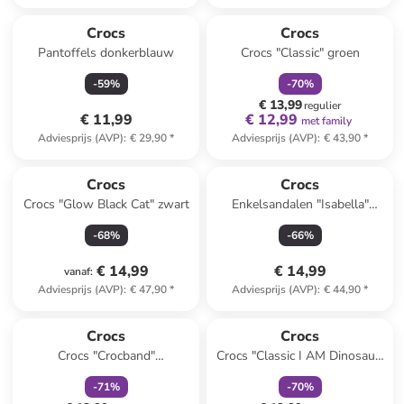
family
korting
Crocs
Crocs
Pantoffels donkerblauw
Crocs "Classic" groen
-
59
%
-
70
%
€ 13,99
regulier
€ 11,99
€ 12,99
met family
Adviesprijs (AVP)
:
€ 29,90
*
Adviesprijs (AVP)
:
€ 43,90
*
Crocs
Crocs
Crocs "Glow Black Cat" zwart
Enkelsandalen "Isabella"
zilverkleurig
-
68
%
-
66
%
€ 14,99
€ 14,99
vanaf
:
Adviesprijs (AVP)
:
€ 47,90
*
Adviesprijs (AVP)
:
€ 44,90
*
family
korting
family
korting
Crocs
Crocs
Crocs "Crocband"
Crocs "Classic I AM Dinosaur"
donkerblauw
groen
-
71
%
-
70
%