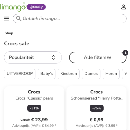
family
Shop
Crocs sale
1
Populariteit
Alle filters
UITVERKOOP
Baby's
Kinderen
Dames
Heren
W
Crocs
Crocs
Crocs "Classic" paars
Schoensieraad "Harry Potter
Hufflepuff House" geel/blauw
-
31
%
-
75
%
€ 23,99
€ 0,99
vanaf
:
Adviesprijs (AVP)
:
€ 34,99
*
Adviesprijs (AVP)
:
€ 3,99
*