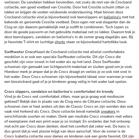
verliezen. De sandalen hebben bovendien, net zoals de rest van de Crocband 
collectie, een goed voetbed van Croslite. Door het Croslite schuim zitten ze 
lekker en krijgen de voeten voldoende ondersteuning. Maar binnen deze 
Crocband collectie vind je bijvoorbeeld ook teenslippers en 
ballerina's
 met het 
bekende en geroemde Croslite voetbed. Deze ogen net wat eleganter dan de 
Clog en zijn daarom gemakkelijk met je outfit te combineren. Toch lopen ze 
door de goede pasvorm en het gebruikte materiaal net zo lekker. Daarom trek je 
deze teenslippers, sandalen en ballerina's in de zomer graag dagelijks aan. Bij 
je favoriete T-shirt en luchtige 
shorts
 staan ze bijvoorbeeld hartstikke leuk.
Swiftwater Crocs
Naast de Crocband collectie met allerlei comfortabele 
modellen is er ook een speciale Swiftwater collectie. Dit zijn Crocs die 
geschikt zijn voor zowel in het water als op het land. Deze Swiftwater 
schoenen zijn gemaakt van lichtgewicht materiaal en sluiten goed om je voet. 
Hierdoor merk je amper dat je de Crocs draagt en verlies je ze ook niet snel in 
het water. Deze Crocs schoenen zijn bijvoorbeeld ideaal voor wanneer je naar 
een kiezelstrand gaat of je je kinderen graag veilig in het water laat spelen. 
Crocs slippers, sandalen en ballerina's: comfortabel én trendy
Vind je de Crocs wel comfortabel zitten, maar ga je graag wat modieuzer 
gekleed? Bekijk dan in plaats van de Clog eens de Citilane collectie. Deze 
schoenen zien er heel anders uit dan de Classic Crocs en zijn worden dan ook 
vaak niet herkend als Crocs. Deze collectie bevat namelijk 
sneakers
 in 
verschillende soorten en maten. Denk aan neutrale Crocs sneakers met veters 
of exemplaren met een print waar je zo instapt. En ondanks dan het ontwerp 
niet echt aan Crocs doen denken, doet het comfort dat zeker wel. De kans is 
dus groot dat je veel plezier krijgt van deze aanschaf. Voor de zomer is de 
Crocs Isabella collectie voor dames en kinderen ook een grote favoriet. Dit zijn 