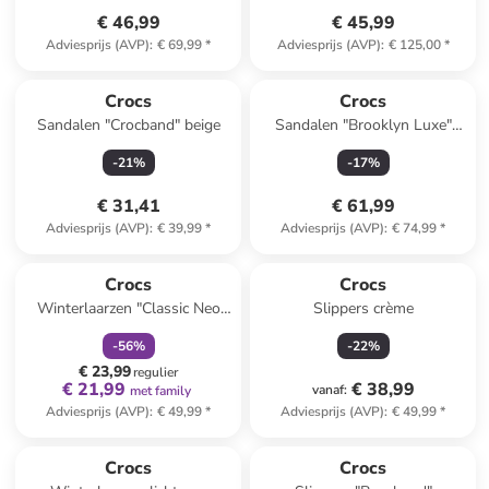
€ 46,99
€ 45,99
Adviesprijs (AVP)
:
€ 69,99
*
Adviesprijs (AVP)
:
€ 125,00
*
Crocs
Crocs
Sandalen "Crocband" beige
Sandalen "Brooklyn Luxe"
camel
-
21
%
-
17
%
€ 31,41
€ 61,99
Adviesprijs (AVP)
:
€ 39,99
*
Adviesprijs (AVP)
:
€ 74,99
*
family
korting
Crocs
Crocs
Winterlaarzen "Classic Neo
Slippers crème
Puff" donkerblauw
-
56
%
-
22
%
€ 23,99
regulier
€ 21,99
€ 38,99
vanaf
:
met family
Adviesprijs (AVP)
:
€ 49,99
*
Adviesprijs (AVP)
:
€ 49,99
*
Crocs
Crocs