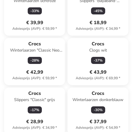
Winterlaarzen lichtroze
Slippers "Bayaband"
donkerblauw
-
33
%
-
45
%
€ 39,99
€ 18,99
Adviesprijs (AVP)
:
€ 59,99
*
Adviesprijs (AVP)
:
€ 34,99
*
Crocs
Crocs
Winterlaarzen "Classic Neo
Clogs wit
Puff" zwart
-
28
%
-
37
%
€ 42,99
€ 43,99
Adviesprijs (AVP)
:
€ 59,99
*
Adviesprijs (AVP)
:
€ 69,99
*
Crocs
Crocs
Slippers "Classic" grijs
Winterlaarzen donkerblauw
-
17
%
-
30
%
€ 28,99
€ 37,99
Adviesprijs (AVP)
:
€ 34,99
*
Adviesprijs (AVP)
:
€ 54,99
*