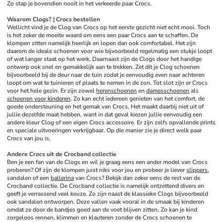
Zo stap je bovendien nooit in het verkeerde paar Crocs.
Waarom Clogs? | Crocs bestellen
Wellicht vind je de Clog van Crocs op het eerste gezicht niet echt mooi. Toch 
is het zeker de moeite waard om eens een paar Crocs aan te schaffen. De 
klompen zitten namelijk heerlijk en lopen dan ook comfortabel. Het zijn 
daarom de ideale schoenen voor wie bijvoorbeeld regelmatig een stukje loopt 
of wat langer staat op het werk. Daarnaast zijn de Clogs door het handige 
ontwerp ook snel en gemakkelijk aan te trekken. Zet dit je Clog schoenen 
bijvoorbeeld bij de deur naar de tuin zodat je eenvoudig even naar achteren 
loopt om wat te tuinieren of plaats te nemen in de zon. Tot slot zijn er Crocs 
voor het hele gezin. Er zijn zowel 
herenschoenen
 en 
damesschoenen
 als 
schoenen voor kinderen
. Zo kan echt iedereen genieten van het comfort, de 
goede ondersteuning en het gemak van Crocs. Het maakt daarbij niet uit of 
jullie dezelfde maat hebben, want in dat geval kiezen jullie eenvoudig een 
andere kleur Clog of een eigen Crocs accessoire. Er zijn zelfs opvallende prints 
en speciale uitvoeringen verkrijgbaar. Op die manier zie je direct welk paar 
Crocs van jou is.
Andere Crocs uit de Crocband collectie
Ben je een fan van de Clogs en wil je graag eens een ander model van Crocs 
proberen? Of zijn de klompen juist niks voor jou en probeer je liever 
slippers
, 
sandalen of een 
ballerina
 van Crocs? Bekijk dan zeker eens de rest van de 
Crocband collectie. De Crocband collectie is namelijk ontzettend divers en 
geeft je verrassend veel keuze. Zo zijn naast de klassieke Clogs bijvoorbeeld 
ook sandalen ontworpen. Deze vallen vaak vooral in de smaak bij kinderen 
omdat ze door de bandjes goed aan de voet blijven zitten. Zo kan je kind 
zorgeloos rennen, klimmen en klauteren zonder de Crocs schoenen te 