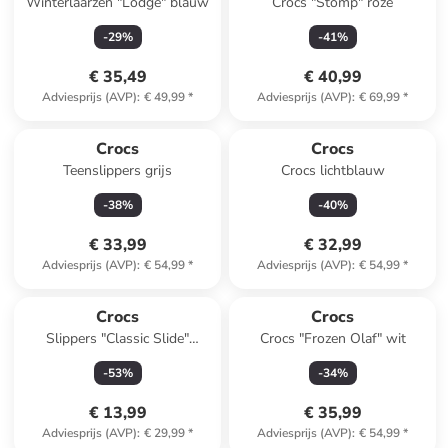
Winterlaarzen "Lodge" blauw
Crocs "Stomp" roze
-
29
%
-
41
%
€ 35,49
€ 40,99
Adviesprijs (AVP)
:
€ 49,99
*
Adviesprijs (AVP)
:
€ 69,99
*
Crocs
Crocs
Teenslippers grijs
Crocs lichtblauw
-
38
%
-
40
%
€ 33,99
€ 32,99
Adviesprijs (AVP)
:
€ 54,99
*
Adviesprijs (AVP)
:
€ 54,99
*
Crocs
Crocs
Slippers "Classic Slide"
Crocs "Frozen Olaf" wit
donkerblauw
-
53
%
-
34
%
€ 13,99
€ 35,99
Adviesprijs (AVP)
:
€ 29,99
*
Adviesprijs (AVP)
:
€ 54,99
*