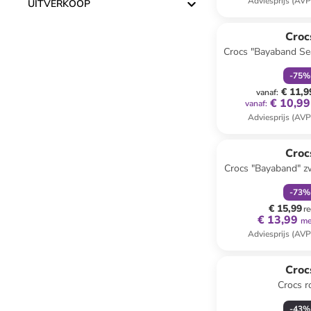
Adviesprijs (AVP
UITVERKOOP
family
k
Croc
Crocs "Bayaband Se
grijs/zwar
-
75
%
€ 11,9
vanaf
:
€ 10,99
vanaf
:
Adviesprijs (AVP
family
k
Croc
Crocs "Bayaband" z
-
73
%
€ 15,99
re
€ 13,99
me
Adviesprijs (AVP
Croc
Crocs r
-
43
%