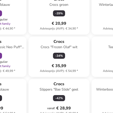
/blauw
Crocs groen
Winterla
-
39
%
gulier
€ 20,99
t family
)
:
€ 44,90
*
Adviesprijs (AVP)
:
€ 34,90
*
Adviesp
orting
Reeds in ee
s
Crocs
ssic Neo Puff"
Crocs "Frozen Olaf" wit
Tee
-
34
%
gulier
€ 35,99
t family
)
:
€ 49,99
*
Adviesprijs (AVP)
:
€ 54,99
*
Adviesp
s
Crocs
tblauw
Slippers "Bae Slide" geel
Winterboo
-
42
%
99
€ 28,99
vanaf
: