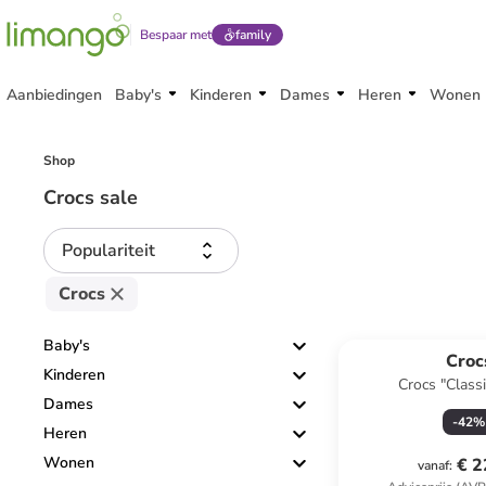
Bespaar met
family
Aanbiedingen
Baby's
Kinderen
Dames
Heren
Wonen
Shop
Crocs sale
Populariteit
Crocs
Baby's
Croc
Kinderen
Crocs "Classi
Dames
-
42
%
Heren
Wonen
€ 2
vanaf
: