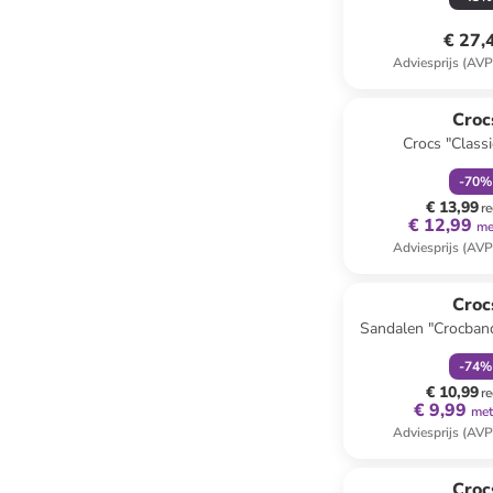
€ 27,
Adviesprijs (AVP
family
k
Croc
Crocs "Classi
-
70
%
€ 13,99
re
€ 12,99
me
Adviesprijs (AVP
family
k
Reeds in een ander
Croc
Sandalen "Crocband
-
74
%
€ 10,99
re
€ 9,99
met
Adviesprijs (AVP
family
k
Croc