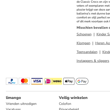
de Classic Crocs en zijn 
veters of exemplaren met 
plezier krijgt van deze aa
ballerina's met dunne band
comfort en stijl perfect 
of dit merk voortaan ook 
Misschien bevallen 
Schoenen
Kinder S
Klompen
Heren Ac
Teensandalen
Kind
Instappers & slippers
limango
Veilig winkelen
Vrienden uitnodigen
Colofon
Vacatures
Privacybeleid