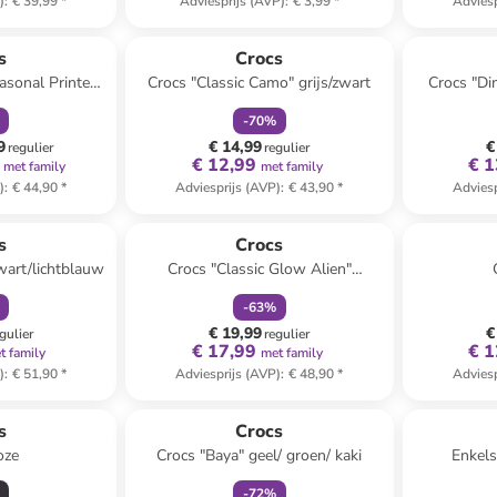
)
:
€ 39,99
*
Adviesprijs (AVP)
:
€ 3,99
*
Adviesp
orting
family
korting
s
Crocs
asonal Printed"
Crocs "Classic Camo" grijs/zwart
Crocs "Di
t/rood
-
70
%
9
€ 14,99
€
regulier
regulier
€ 12,99
€ 1
met family
met family
)
:
€ 44,90
*
Adviesprijs (AVP)
:
€ 43,90
*
Adviesp
orting
family
korting
s
Crocs
wart/lichtblauw
Crocs "Classic Glow Alien"
wit/groen
-
63
%
€ 19,99
€
gulier
regulier
€ 17,99
€ 1
t family
met family
)
:
€ 51,90
*
Adviesprijs (AVP)
:
€ 48,90
*
Adviesp
family
korting
s
Crocs
oze
Crocs "Baya" geel/ groen/ kaki
Enkels
-
72
%