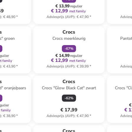
€ 13,99
regulier
49
€ 12,99
met family
)
:
€ 48,90
*
Adviesprijs (AVP)
:
€ 47,90
*
Adviesp
orting
family
korting
s
Crocs
c" groen
Crocs meerkleurig
Panto
-
67
%
€ 14,99
gulier
regulier
€ 12,99
t family
met family
)
:
€ 43,90
*
Adviesprijs (AVP)
:
€ 39,99
*
Adviesp
orting
 winkelwagentje
s
Crocs
" oranje/paars
Crocs "Glow Black Cat" zwart
Crocs "C
-
62
%
€
gulier
€ 17,99
€ 1
 family
)
:
€ 38,90
*
Adviesprijs (AVP)
:
€ 47,90
*
Adviesp
orting
s
Crocs