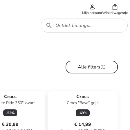
Mijn account
Winkelwagentje
Alle filters
Crocs
Crocs
Lite Ride 360" zwart
Crocs "Baya" grijs
-
52
%
-
69
%
€ 30,99
€ 14,99