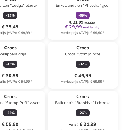
arzen "Lodge" blauw
Enkelsandalen "Phaedra" geel
-
29
%
-
69
%
€ 31,99
regulier
€ 35,49
€ 29,99
met family
rijs (AVP)
:
€ 49,99
*
Adviesprijs (AVP)
:
€ 99,90
*
n ander winkelwagentje
Crocs
Crocs
nslippers grijs
Crocs "Stomp" roze
-
43
%
-
32
%
€ 30,99
€ 46,99
rijs (AVP)
:
€ 54,99
*
Adviesprijs (AVP)
:
€ 69,99
*
Crocs
Crocs
ts "Stomp Puff" zwart
Ballerina's "Brooklyn" lichtroze
-
55
%
-
26
%
€ 55,99
€ 21,99
vanaf
: