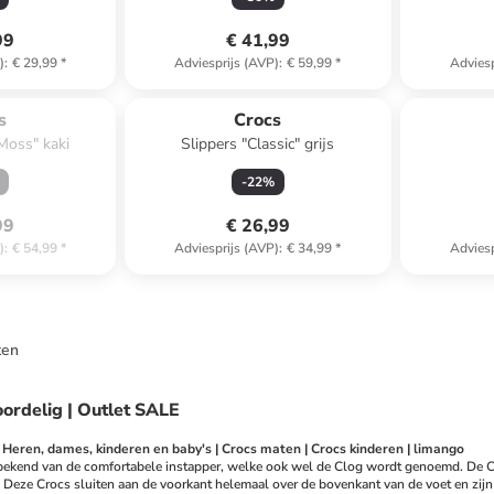
99
€ 41,99
)
:
€ 29,99
*
Adviesprijs (AVP)
:
€ 59,99
*
Adviesp
roduct is 
cht.
s
Crocs
 Moss" kaki
Slippers "Classic" grijs
-
22
%
99
€ 26,99
)
:
€ 54,99
*
Adviesprijs (AVP)
:
€ 34,99
*
Adviesp
ten
oordelig | Outlet SALE
Heren, dames, kinderen en baby's | Crocs maten | Crocs kinderen | limango
 bekend van de comfortabele instapper, welke ook wel de Clog wordt genoemd. De Clo
 Deze Crocs sluiten aan de voorkant helemaal over de bovenkant van de voet en zijn