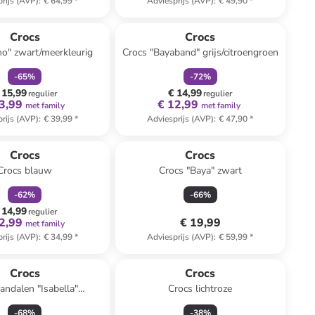
rijs (AVP)
:
€ 64,99
*
Adviesprijs (AVP)
:
€ 49,90
*
family
korting
family
korting
Crocs
Crocs
no" zwart/meerkleurig
Crocs "Bayaband" grijs/citroengroen
-
65
%
-
72
%
 15,99
€ 14,99
regulier
regulier
3,99
€ 12,99
met family
met family
rijs (AVP)
:
€ 39,99
*
Adviesprijs (AVP)
:
€ 47,90
*
family
korting
Crocs
Crocs
Crocs blauw
Crocs "Baya" zwart
-
62
%
-
66
%
 14,99
regulier
2,99
€ 19,99
met family
rijs (AVP)
:
€ 34,99
*
Adviesprijs (AVP)
:
€ 59,99
*
Crocs
Crocs
andalen "Isabella"
Crocs lichtroze
zilverkleurig
-
68
%
-
38
%