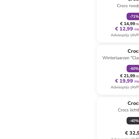
Crocs rood
-
71
%
€ 14,99
re
€ 12,99
me
Adviesprijs (AVP
family
k
Croc
Winterlaarzen "Cla
roze
-
60
%
€ 21,99
re
€ 19,99
me
Adviesprijs (AVP
Croc
Crocs lich
-
40
%
€ 32,