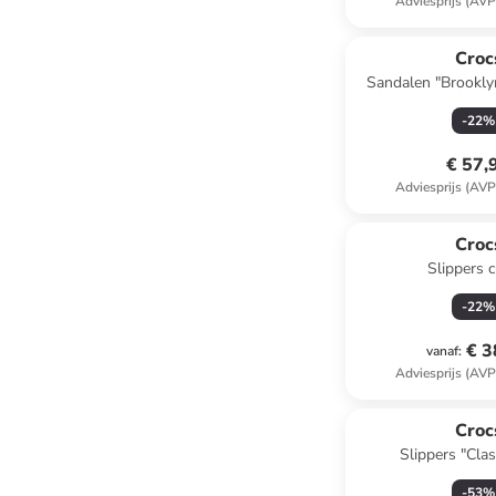
Adviesprijs (AVP
Croc
Sandalen "Brookly
-
22
%
€ 57,
Adviesprijs (AVP
Croc
Slippers 
-
22
%
€ 3
vanaf
:
Adviesprijs (AVP
Croc
Slippers "Clas
donkerb
-
53
%