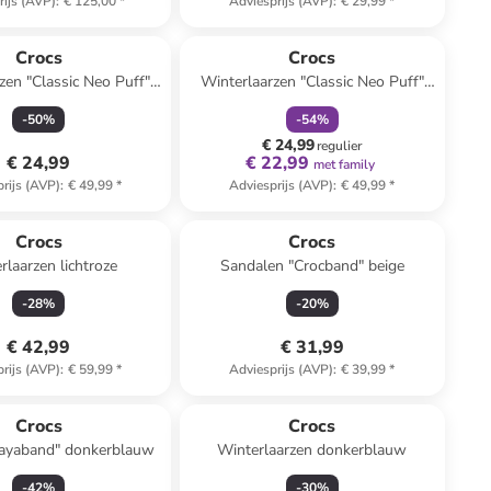
rijs (AVP)
:
€ 125,00
*
Adviesprijs (AVP)
:
€ 29,99
*
family
korting
Crocs
Crocs
zen "Classic Neo Puff"
Winterlaarzen "Classic Neo Puff"
donkerblauw
donkerblauw
-
50
%
-
54
%
€ 24,99
regulier
€ 24,99
€ 22,99
met family
rijs (AVP)
:
€ 49,99
*
Adviesprijs (AVP)
:
€ 49,99
*
Crocs
Crocs
rlaarzen lichtroze
Sandalen "Crocband" beige
-
28
%
-
20
%
€ 42,99
€ 31,99
rijs (AVP)
:
€ 59,99
*
Adviesprijs (AVP)
:
€ 39,99
*
Crocs
Crocs
Bayaband" donkerblauw
Winterlaarzen donkerblauw
-
42
%
-
30
%