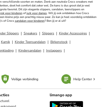
in verschillende soorten en maten. Denk aan neutrale Crocs sneakers met 
nken, doet het comfort dat zeker wel. De kans is dus groot dat je veel 
ote favoriet. Dit zijn elegante slippers, sandalen, teenslippers en 
 
rok voor kinderen
 of 
jurk voor dames
. Wil jij ook ontdekken hoe Crocs 
en kleine prijs een prachtig nieuw paar. Zo kan je heel voordelig ontdekken 
a
's of Crocs 
sandalen voor kinderen
? Ben jij er al uit?
nder Slippers
Sneakers
Slippers
Kinder Accessoires
Kamik
Kinder Teensandalen
Birkenstock
enkleding
Kindersandalen
Instappers
Veilige verbinding
Help Center
cties
limango app
ctueel
Aankomend