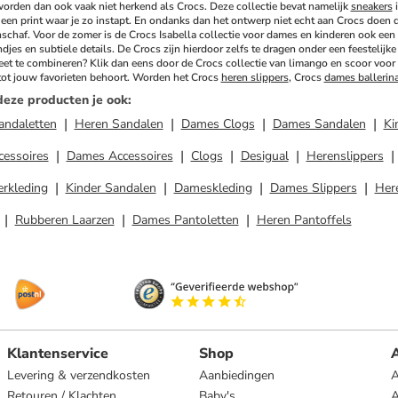
worden dan ook vaak niet herkend als Crocs. Deze collectie bevat namelijk 
sneakers
 
een print waar je zo instapt. En ondanks dan het ontwerp niet echt aan Crocs doen de
nschaf. Voor de zomer is de Crocs Isabella collectie voor dames en kinderen ook een gr
jes en subtiele details. De Crocs zijn hierdoor zelfs te dragen onder een feestelijke
weet te combineren? Klik dan eens door de Crocs collectie van limango en scoor voor e
tot jouw favorieten behoort. Worden het Crocs 
heren slippers
, Crocs 
dames ballerin
deze producten je ook
:
andaletten
Heren Sandalen
Dames Clogs
Dames Sandalen
Ki
cessoires
Dames Accessoires
Clogs
Desigual
Herenslippers
erkleding
Kinder Sandalen
Dameskleding
Dames Slippers
Her
Rubberen Laarzen
Dames Pantoletten
Heren Pantoffels
Klantenservice
Shop
A
Levering & verzendkosten
Aanbiedingen
A
Retouren / Klachten
Baby's