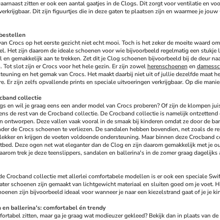
aarnaast zitten er ook een aantal gaatjes in de Clogs. Dit zorgt voor ventilatie en v
verkrijgbaar. Dit zijn figuurtjes die in deze gaten te plaatsen zijn en waarmee je jou
bestellen
van Crocs op het eerste gezicht niet echt mooi. Toch is het zeker de moeite waard om 
. Het zijn daarom de ideale schoenen voor wie bijvoorbeeld regelmatig een stukje lo
en gemakkelijk aan te trekken. Zet dit je Clog schoenen bijvoorbeeld bij de deur naa
 Tot slot zijn er Crocs voor het hele gezin. Er zijn zowel 
herenschoenen
 en 
damessc
euning en het gemak van Crocs. Het maakt daarbij niet uit of jullie dezelfde maat he
. Er zijn zelfs opvallende prints en speciale uitvoeringen verkrijgbaar. Op die manier 
cband collectie
gs en wil je graag eens een ander model van Crocs proberen? Of zijn de klompen juist 
ens de rest van de Crocband collectie. De Crocband collectie is namelijk ontzettend d
 ontworpen. Deze vallen vaak vooral in de smaak bij kinderen omdat ze door de bandj
der de Crocs schoenen te verliezen. De sandalen hebben bovendien, net zoals de res
 lekker en krijgen de voeten voldoende ondersteuning. Maar binnen deze Crocband col
tbed. Deze ogen net wat eleganter dan de Clog en zijn daarom gemakkelijk met je ou
aarom trek je deze teenslippers, sandalen en ballerina's in de zomer graag dagelijks aa
e Crocband collectie met allerlei comfortabele modellen is er ook een speciale Swiftw
ter schoenen zijn gemaakt van lichtgewicht materiaal en sluiten goed om je voet. Hier
enen zijn bijvoorbeeld ideaal voor wanneer je naar een kiezelstrand gaat of je je kin
 en ballerina's: comfortabel én trendy
ortabel zitten, maar ga je graag wat modieuzer gekleed? Bekijk dan in plaats van de 