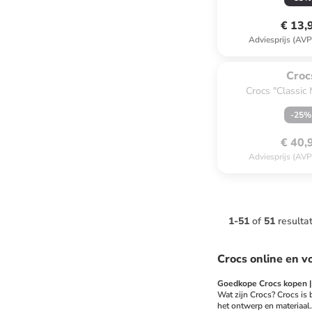
€ 13,
Adviesprijs (AVP
Te laat. Het p
uitverko
Croc
Crocs "Classic
-
25
%
€ 40,
Adviesprijs (AVP
1
-
51
of
51
resulta
Crocs online en v
Goedkope Crocs kopen | 
Wat zijn Crocs? Crocs is
het ontwerp en materiaal.