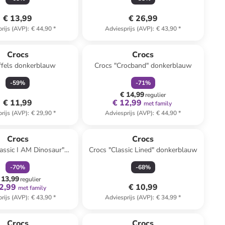
€ 13,99
€ 26,99
rijs (AVP)
:
€ 44,90
*
Adviesprijs (AVP)
:
€ 43,90
*
family
korting
Crocs
Crocs
ffels donkerblauw
Crocs "Crocband" donkerblauw
-
59
%
-
71
%
€ 14,99
regulier
€ 11,99
€ 12,99
met family
rijs (AVP)
:
€ 29,90
*
Adviesprijs (AVP)
:
€ 44,90
*
family
korting
Crocs
Crocs
lassic I AM Dinosaur"
Crocs "Classic Lined" donkerblauw
groen
-
70
%
-
68
%
 13,99
regulier
2,99
€ 10,99
met family
rijs (AVP)
:
€ 43,90
*
Adviesprijs (AVP)
:
€ 34,99
*
family
korting
Crocs
Crocs