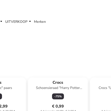
UITVERKOOP
Merken
s
Crocs
c" paars
Schoensieraad "Harry Potter
Crocs "
Hufflepuff House" geel/blauw
-
75
%
2,99
€ 0,99