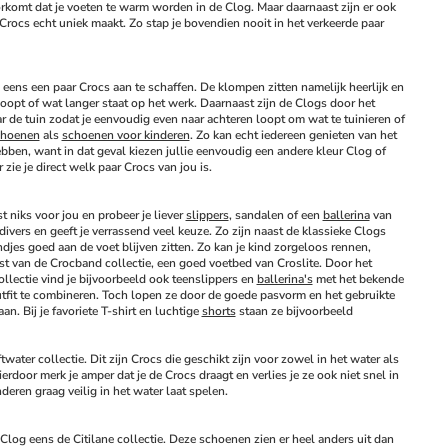
oorkomt dat je voeten te warm worden in de Clog. Maar daarnaast zijn er ook 
w Crocs echt uniek maakt. Zo stap je bovendien nooit in het verkeerde paar 
eens een paar Crocs aan te schaffen. De klompen zitten namelijk heerlijk en 
opt of wat langer staat op het werk. Daarnaast zijn de Clogs door het 
r de tuin zodat je eenvoudig even naar achteren loopt om wat te tuinieren of 
hoenen
 als 
schoenen voor kinderen
. Zo kan echt iedereen genieten van het 
bben, want in dat geval kiezen jullie eenvoudig een andere kleur Clog of 
zie je direct welk paar Crocs van jou is.
niks voor jou en probeer je liever 
slippers
, sandalen of een 
ballerina
 van 
ivers en geeft je verrassend veel keuze. Zo zijn naast de klassieke Clogs 
es goed aan de voet blijven zitten. Zo kan je kind zorgeloos rennen, 
t van de Crocband collectie, een goed voetbed van Croslite. Door het 
lectie vind je bijvoorbeeld ook teenslippers en 
ballerina's
 met het bekende 
tfit te combineren. Toch lopen ze door de goede pasvorm en het gebruikte 
n. Bij je favoriete T-shirt en luchtige 
shorts
 staan ze bijvoorbeeld 
ater collectie. Dit zijn Crocs die geschikt zijn voor zowel in het water als 
door merk je amper dat je de Crocs draagt en verlies je ze ook niet snel in 
deren graag veilig in het water laat spelen. 
Clog eens de Citilane collectie. Deze schoenen zien er heel anders uit dan 