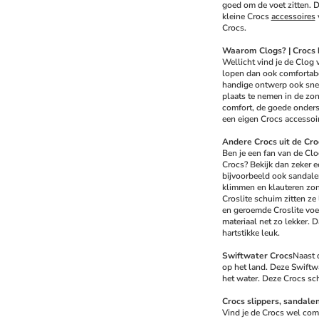
goed om de voet zitten. D
kleine Crocs 
accessoires
 
Crocs.
Waarom Clogs? | Crocs 
Wellicht vind je de Clog 
lopen dan ook comfortabel
handige ontwerp ook snel 
plaats te nemen in de zon.
comfort, de goede onderst
een eigen Crocs accessoire
Andere Crocs uit de Cro
Ben je een fan van de Clo
Crocs? Bekijk dan zeker e
bijvoorbeeld ook sandalen
klimmen en klauteren zon
Croslite schuim zitten ze
en geroemde Croslite voe
materiaal net zo lekker. D
hartstikke leuk.
Swiftwater Crocs
Naast d
op het land. Deze Swiftwa
het water. Deze Crocs scho
Crocs slippers, sandalen
Vind je de Crocs wel comf