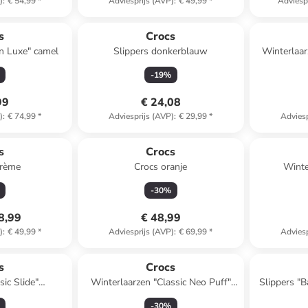
)
:
€ 54,99
*
Adviesprijs (AVP)
:
€ 49,99
*
Adviesp
s
Crocs
n Luxe" camel
Slippers donkerblauw
Winterlaar
-
19
%
99
€ 24,08
)
:
€ 74,99
*
Adviesprijs (AVP)
:
€ 29,99
*
Adviesp
s
Crocs
crème
Crocs oranje
Winte
-
30
%
8,99
€ 48,99
)
:
€ 49,99
*
Adviesprijs (AVP)
:
€ 69,99
*
Adviesp
s
Crocs
sic Slide"
Winterlaarzen "Classic Neo Puff"
Slippers "
lauw
zwart
-
30
%