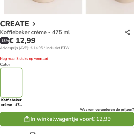
CREATE
Koffiebeker crème - 475 ml
€ 12,99
-
13
%
Adviesprijs (AVP)
:
€ 14,95
*
inclusief BTW
Nog maar 3 stuks op voorraad
Color
Koffiebeker
crème - 475
ml
Waarom veranderen de prijzen?
In winkelwagentje voor
€ 12,99