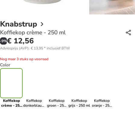
Knabstrup
Koffiekop crème - 250 ml
€ 12,56
-
9
%
Adviesprijs (AVP)
:
€ 13,95
*
inclusief BTW
Nog maar 3 stuks op voorraad
Color
Koffiekop
Koffiekop
Koffiekop
Koffiekop
Koffiekop
crème - 250
donkerblauw
groen - 250
grijs - 250 ml
oranje - 250
ml
- 250 ml
ml
ml