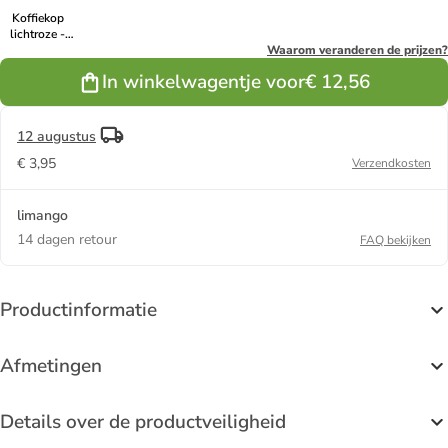
Koffiekop
lichtroze -
250 ml
Waarom veranderen de prijzen?
In winkelwagentje voor
€ 12,56
12 augustus
€ 3,95
Verzendkosten
limango
14 dagen retour
FAQ bekijken
Productinformatie
Afmetingen
Details over de productveiligheid