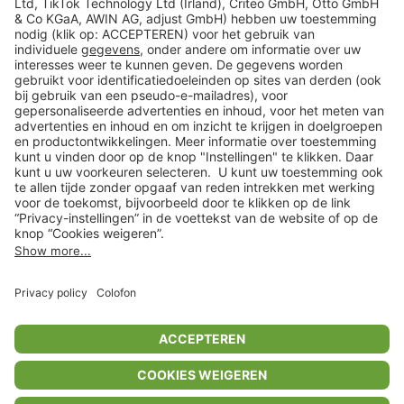
Veilig winkelen
Klantenservice
Shop
Acties
limango.de
limango.pl
In winkelwagentje voor
€ 12,56
* Op basis van de adviesprijs van de fabrikant
** Alle prijsopgaven zijn inclusief belasting en exclusief verzendkosten