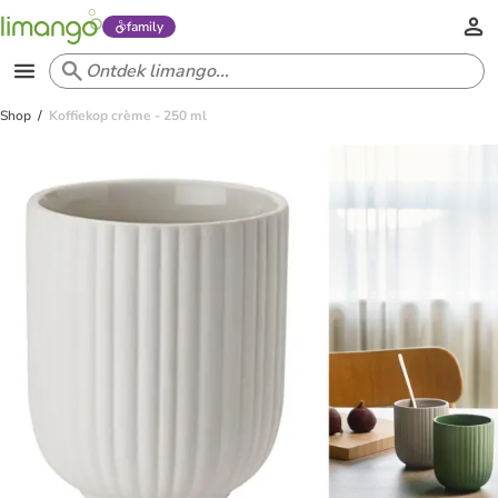
family
Shop
Koffiekop crème - 250 ml