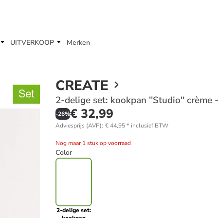
UITVERKOOP
Merken
CREATE
2-delige set: kookpan ''Studio'' crème
€ 32,99
-
26
%
Adviesprijs (AVP)
:
€ 44,95
*
inclusief BTW
Nog maar 1 stuk op voorraad
Color
2-delige set: