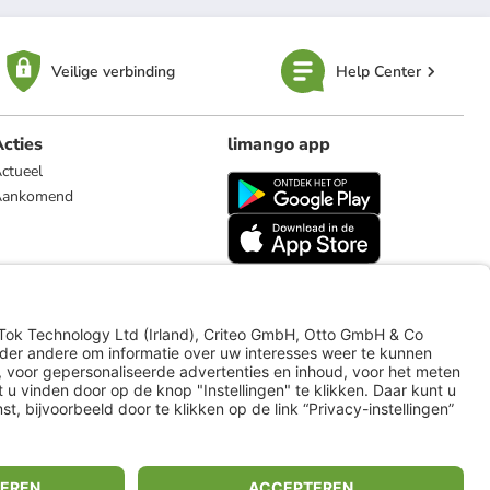
Veilige verbinding
Help Center
cties
limango app
ctueel
Aankomend
limango.de
limango.pl