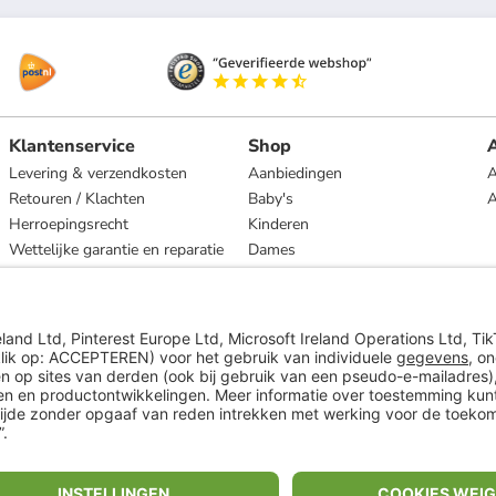
Klantenservice
Shop
A
Levering & verzendkosten
Aanbiedingen
A
Retouren / Klachten
Baby's
Herroepingsrecht
Kinderen
Wettelijke garantie en reparatie
Dames
Heren
Wonen
Merken
* Op basis van de adviesprijs van de fabrikant
** Alle prijsopgaven zijn inclusief belasting en exclusief verzendkosten
ᵃ Bij een minimale bestelwaarde van €15.