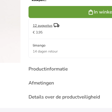
kookpan
''Studio''
crème - Ø 20
In wink
cm
12 augustus
€ 3,95
limango
14 dagen retour
Productinformatie
Afmetingen
Details over de productveiligheid