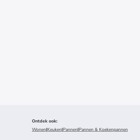
Ontdek ook
:
Wonen
|
Keuken
|
Pannen
|
Pannen & Koekenpannen