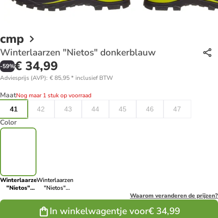
cmp
Winterlaarzen "Nietos" donkerblauw
€ 34,99
-
59
%
Adviesprijs (AVP)
:
€ 85,95
*
inclusief BTW
Maat
Nog maar 1 stuk op voorraad
41
42
43
44
45
46
47
Color
Winterlaarzen
Winterlaarzen
"Nietos"
"Nietos"
donkerblauw
zwart
Waarom veranderen de prijzen?
In winkelwagentje voor
€ 34,99