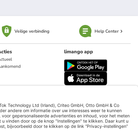
Veilige verbinding
Help Center
cties
limango app
ctueel
Aankomend
limango.de
limango.pl