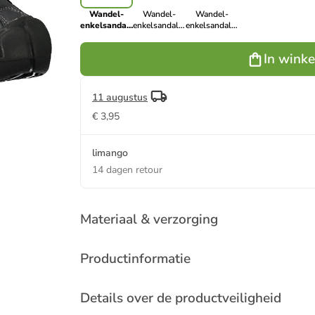
Wandel-
Wandel-
Wandel-
enkelsandalen
enkelsandalen
enkelsandalen
"Sahiph"
"Sahiph" grijs
"Sahiph" grijs
grijs
In wink
11 augustus
€ 3,95
limango
14 dagen retour
Materiaal & verzorging
Productinformatie
Details over de productveiligheid