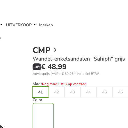
UITVERKOOP
Merken
s
CMP
Wandel-enkelsandalen "Sahiph" grijs
€ 48,99
-
18
%
Adviesprijs (AVP)
:
€ 59,95
*
inclusief BTW
Maat
Nog maar 1 stuk op voorraad
41
42
43
44
45
46
Color