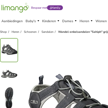
Bespaar met
family
Aanbiedingen
Baby's
Kinderen
Dames
Heren
Wonen
Shop
Heren
Schoenen
Sandalen
Wandel-enkelsandalen "Sahiph" grij