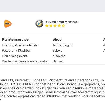
Klantenservice
Shop
A
Levering & verzendkosten
Aanbiedingen
A
Retouren / Klachten
Baby's
Herroepingsrecht
Kinderen
Wettelijke garantie en reparatie
Dames
Heren
Wonen
Merken
* Op basis van de adviesprijs van de fabrikant