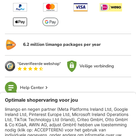
6.2 million limango packages per year
Veilige verbinding
Help Center
limango
Veilig winkelen
Klantenservice