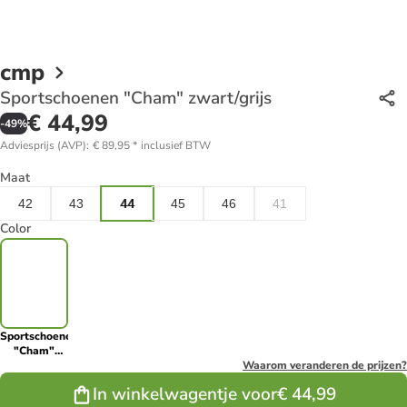
cmp
Sportschoenen "Cham" zwart/grijs
€ 44,99
-
49
%
Adviesprijs (AVP)
:
€ 89,95
*
inclusief BTW
Maat
42
43
44
45
46
41
Color
Sportschoenen
"Cham"
zwart/grijs
Waarom veranderen de prijzen?
In winkelwagentje voor
€ 44,99