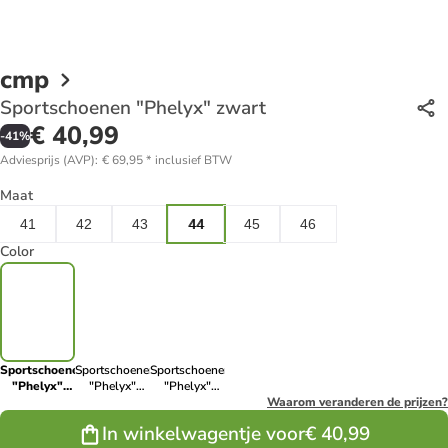
cmp
Sportschoenen "Phelyx" zwart
€ 40,99
-
41
%
Adviesprijs (AVP)
:
€ 69,95
*
inclusief BTW
Maat
41
42
43
44
45
46
Color
Sportschoenen
Sportschoenen
Sportschoenen
"Phelyx"
"Phelyx"
"Phelyx"
zwart
zwart/groen
crème
Waarom veranderen de prijzen?
In winkelwagentje voor
€ 40,99