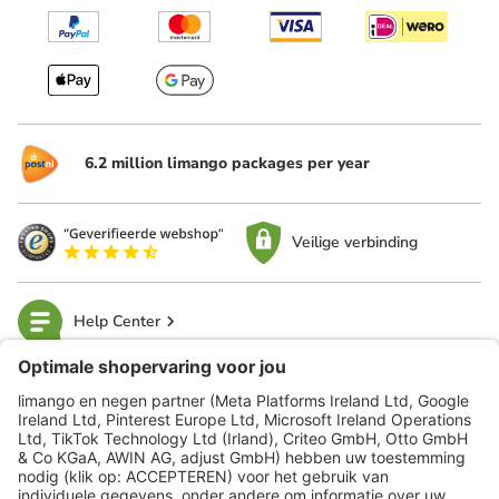
6.2 million limango packages per year
Veilige verbinding
Help Center
limango
Veilig winkelen
Klantenservice