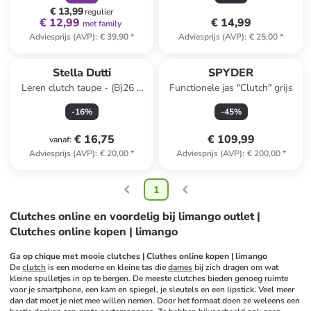
€ 13,99
regulier
€ 12,99
€ 14,99
met family
Adviesprijs (AVP)
:
€ 39,90
*
Adviesprijs (AVP)
:
€ 25,00
*
Stella Dutti
SPYDER
Leren clutch taupe - (B)26 x
Functionele jas "Clutch" grijs
(H)17 x (D)1 cm
-
16
%
-
45
%
€ 16,75
€ 109,99
vanaf
:
Adviesprijs (AVP)
:
€ 20,00
*
Adviesprijs (AVP)
:
€ 200,00
*
1
Clutches online en voordelig bij limango outlet |
Clutches online kopen | limango
Ga op chique met mooie clutches | Cluthes online kopen | limango
De 
clutch
 is een moderne en kleine tas die 
dames
 bij zich dragen om wat 
kleine spulletjes in op te bergen. De meeste clutches bieden genoeg ruimte 
voor je smartphone, een kam en spiegel, je sleutels en een lipstick. Veel meer 
dan dat moet je niet mee willen nemen. Door het formaat doen ze weleens een 