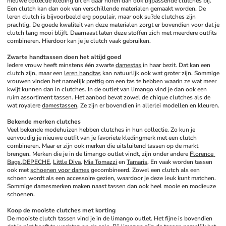
nieuwe collectie kleding uit en daar horen dan ook bijpassende clutches bij. 
Een clutch kan dan ook van verschillende materialen gemaakt worden. De 
leren clutch is bijvoorbeeld erg populair, maar ook su?de clutches zijn 
prachtig. De goede kwaliteit van deze materialen zorgt er bovendien voor dat je 
clutch lang mooi blijft. Daarnaast laten deze stoffen zich met meerdere outfits 
combineren. Hierdoor kan je je clutch vaak gebruiken.
Zwarte handtassen doen het altijd goed
Iedere vrouw heeft minstens één zwarte 
damestas
 in haar bezit. Dat kan een 
clutch zijn, maar een 
leren handtas
 kan natuurlijk ook wat groter zijn. Sommige 
vrouwen vinden het namelijk prettig om een tas te hebben waarin ze wat meer 
kwijt kunnen dan in clutches. In de outlet van limango vind je dan ook een 
ruim assortiment tassen. Het aanbod bevat zowel de chique clutches als de 
wat royalere 
damestassen
. Ze zijn er bovendien in allerlei modellen en kleuren.
Bekende merken clutches
Veel bekende modehuizen hebben clutches in hun collectie. Zo kun je 
eenvoudig je nieuwe outfit van je favoriete kledingmerk met een clutch 
combineren. Maar er zijn ook merken die uitsluitend tassen op de markt 
brengen. Merken die je in de limango outlet vindt, zijn onder andere 
Florence 
Bags
,
DEPECHE
, 
Little Diva
, 
Mia Tomazzi
 en 
Tamaris
. En vaak worden tassen 
ook met 
schoenen voor dames
 gecombineerd. Zowel een clutch als een 
schoen wordt als een accessoire gezien, waardoor je deze leuk kunt matchen. 
Sommige damesmerken maken naast tassen dan ook heel mooie en modieuze 
schoenen. 
Koop de mooiste clutches met korting
De mooiste clutch tassen vind je in de limango outlet. Het fijne is bovendien 