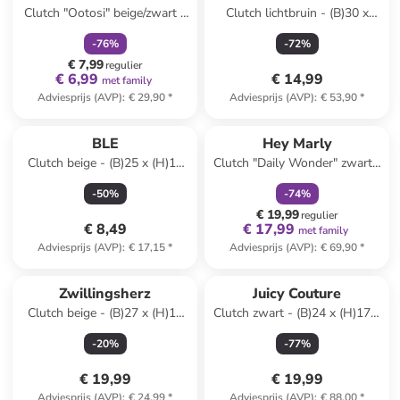
Clutch "Ootosi" beige/zwart -
Clutch lichtbruin - (B)30 x
(B)28 x (H)16 x (D)4 cm
(H)20 x (D)8 cm
-
76
%
-
72
%
€ 7,99
regulier
€ 6,99
€ 14,99
met family
Adviesprijs (AVP)
:
€ 29,90
*
Adviesprijs (AVP)
:
€ 53,90
*
family
korting
BLE
Hey Marly
Clutch beige - (B)25 x (H)17
Clutch "Daily Wonder" zwart -
cm
(B)42 x (H)28 x (D)5 cm
-
50
%
-
74
%
€ 19,99
regulier
€ 8,49
€ 17,99
met family
Adviesprijs (AVP)
:
€ 17,15
*
Adviesprijs (AVP)
:
€ 69,90
*
Zwillingsherz
Juicy Couture
Clutch beige - (B)27 x (H)16
Clutch zwart - (B)24 x (H)17 x
cm
(D)1 cm
-
20
%
-
77
%
€ 19,99
€ 19,99
Adviesprijs (AVP)
:
€ 24,99
*
Adviesprijs (AVP)
:
€ 88,00
*