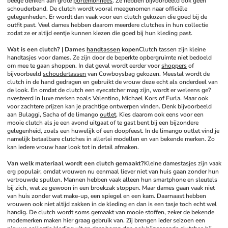
beetje denken aan grote 
portemonnees
. Ze hebben bijvoorbeeld ook geen 
schouderband. De clutch wordt vooral meegenomen naar officiële 
gelegenheden. Er wordt dan vaak voor een clutch gekozen die goed bij de 
outfit past. Veel dames hebben daarom meerdere clutches in hun collectie 
zodat ze er altijd eentje kunnen kiezen die goed bij hun kleding past.
Wat is een clutch? | Dames 
handtassen
 kopen
Clutch tassen zijn kleine 
handtasjes voor dames. Ze zijn door de beperkte opbergruimte niet bedoeld 
om mee te gaan shoppen. In dat geval wordt eerder voor 
shoppers
 of 
bijvoorbeeld 
schoudertassen
 van Cowboysbag gekozen. Meestal wordt de 
clutch in de hand gedragen en gebruikt de vrouw deze echt als onderdeel van 
de look. En omdat de clutch een eyecatcher mag zijn, wordt er weleens ge?
nvesteerd in luxe merken zoals Valentino, Michael Kors of Furla. Maar ook 
voor zachtere prijzen kan je prachtige ontwerpen vinden. Denk bijvoorbeeld 
aan Bulaggi, Sacha of de limango 
outlet
. Kies daarom ook eens voor een 
mooie clutch als je een avond uitgaat of te gast bent bij een bijzondere 
gelegenheid, zoals een huwelijk of een doopfeest. In de limango outlet vind je 
namelijk betaalbare clutches in allerlei modellen en van bekende merken. Zo 
kan iedere vrouw haar look tot in detail afmaken.
Van welk materiaal wordt een clutch gemaakt?
Kleine damestasjes zijn vaak 
erg populair, omdat vrouwen nu eenmaal liever niet van huis gaan zonder hun 
vertrouwde spullen. Mannen hebben vaak alleen hun smartphone en sleutels 
bij zich, wat ze gewoon in een broekzak stoppen. Maar dames gaan vaak niet 
van huis zonder wat make-up, een spiegel en een kam. Daarnaast hebben 
vrouwen ook niet altijd zakken in de kleding en dan is een tasje toch echt wel 
handig. De clutch wordt soms gemaakt van mooie stoffen, zeker de bekende 
modemerken maken hier graag gebruik van. Zij brengen ieder seizoen een 