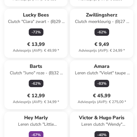
Lucky Bees
Zwillingsherz
Clutch "Clara" zwart - (B)29 x
Clutch meerkleurig - (B)27 x
(H)19 x (D)1 cm
(H)16 cm
-
72
%
-
62
%
€ 13,99
€ 9,49
Adviesprijs (AVP)
:
€ 49,99
*
Adviesprijs (AVP)
:
€ 24,99
*
Barts
Amara
Clutch "Juno" roze - (B)32 x
Leren clutch "Violet" taupe -
(H)22 cm
(B)35 x (H)25 x (D)2 cm
-
62
%
-
83
%
€ 12,99
€ 45,99
Adviesprijs (AVP)
:
€ 34,99
*
Adviesprijs (AVP)
:
€ 275,00
*
family
korting
Reeds in een ander winkelwagentje
Hey Marly
Victor & Hugo Paris
Leren clutch "Little
Leren clutch "Wendy"
Companion" zwart - (B)20 x
lichtbruin - (B)12 x (H)7 x (D)3
-
67
%
-
40
%
(H)15 x (D)7 cm
cm