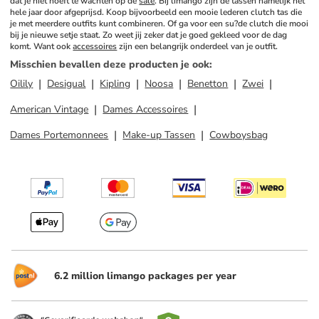
dat je niet hoeft te wachten op de 
sale
. Bij limango zijn de tassen namelijk het 
hele jaar door afgeprijsd. Koop bijvoorbeeld een mooie lederen clutch tas die 
je met meerdere outfits kunt combineren. Of ga voor een su?de clutch die mooi 
bij je nieuwe setje staat. Zo weet jij zeker dat je goed gekleed voor de dag 
komt. Want ook 
accessoires
 zijn een belangrijk onderdeel van je outfit.
Misschien bevallen deze producten je ook
:
Oilily
Desigual
Kipling
Noosa
Benetton
Zwei
American Vintage
Dames Accessoires
Dames Portemonnees
Make-up Tassen
Cowboysbag
6.2 million limango packages per year