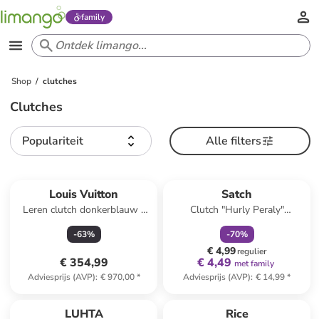
family
Shop
clutches
Clutches
Populariteit
Alle filters
family
korting
Louis Vuitton
Satch
Leren clutch donkerblauw -
Clutch "Hurly Peraly"
(B)26 x (H)20 x (D)5 cm
paars/meerkleurig - (B)18 x
-
63
%
-
70
%
(H)14 x (D)4 cm
€ 4,99
regulier
€ 354,99
€ 4,49
met family
Adviesprijs (AVP)
:
€ 970,00
*
Adviesprijs (AVP)
:
€ 14,99
*
family
korting
LUHTA
Rice