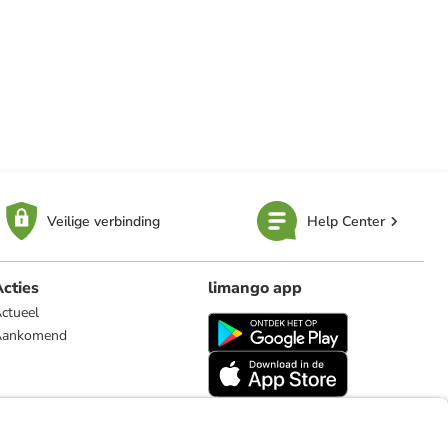
Veilige verbinding
Help Center
cties
limango app
ctueel
Aankomend