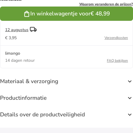
"Gilmore
Waarom veranderen de prijzen?
Wing''
In winkelwagentje voor
€ 48,99
donkerbruin
12 augustus
€ 3,95
Verzendkosten
limango
14 dagen retour
FAQ bekijken
Materiaal & verzorging
Productinformatie
Details over de productveiligheid