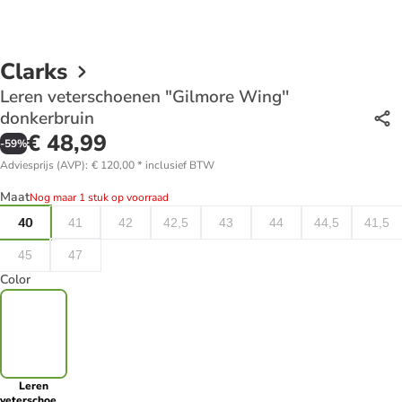
Clarks
Leren veterschoenen "Gilmore Wing''
donkerbruin
€ 48,99
-
59
%
Adviesprijs (AVP)
:
€ 120,00
*
inclusief BTW
Maat
Nog maar 1 stuk op voorraad
40
41
42
42,5
43
44
44,5
41,5
45
47
Color
Leren
veterschoenen