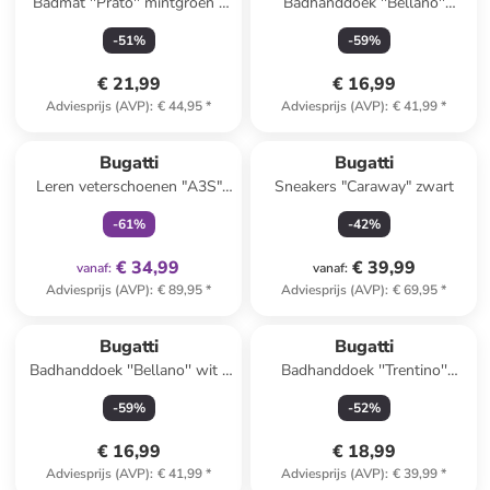
Badmat ''Prato'' mintgroen -
Badhanddoek ''Bellano''
(L)90 x (B)60 cm
lichtgrijs - (L)140 x (B)67 cm
-
51
%
-
59
%
€ 21,99
€ 16,99
Adviesprijs (AVP)
:
€ 44,95
*
Adviesprijs (AVP)
:
€ 41,99
*
family
exclusief
Bugatti
Bugatti
Leren veterschoenen "A3S"
Sneakers "Caraway" zwart
zwart
-
61
%
-
42
%
€ 34,99
€ 39,99
vanaf
:
vanaf
:
Adviesprijs (AVP)
:
€ 89,95
*
Adviesprijs (AVP)
:
€ 69,95
*
Bugatti
Bugatti
Badhanddoek ''Bellano'' wit -
Badhanddoek ''Trentino''
(L)140 x (B)67 cm
lichtbruin - (L)140 x (B)67 cm
-
59
%
-
52
%
€ 16,99
€ 18,99
Adviesprijs (AVP)
:
€ 41,99
*
Adviesprijs (AVP)
:
€ 39,99
*