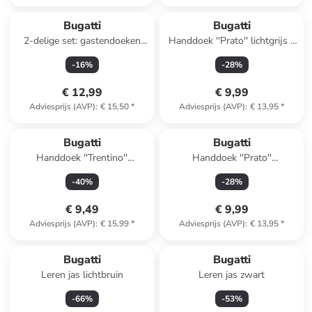
Bugatti
Bugatti
2-delige set: gastendoeken
Handdoek ''Prato'' lichtgrijs -
''Prato'' groen - (L)50 x (B)30
(L)100 x (B)50 cm
-
16
%
-
28
%
cm
€ 12,99
€ 9,99
Adviesprijs (AVP)
:
€ 15,50
*
Adviesprijs (AVP)
:
€ 13,95
*
Bugatti
Bugatti
Handdoek ''Trentino''
Handdoek ''Prato''
lichtbruin - (L)100 x (B)50 cm
pruimkleurig - (L)100 x (B)50
-
40
%
-
28
%
cm
€ 9,49
€ 9,99
Adviesprijs (AVP)
:
€ 15,99
*
Adviesprijs (AVP)
:
€ 13,95
*
Bugatti
Bugatti
Leren jas lichtbruin
Leren jas zwart
-
66
%
-
53
%