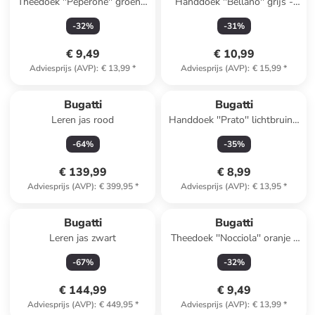
Theedoek ''Peperone'' groen -
Handdoek ''Bellano'' grijs -
(L)70 x (B)50 cm
(L)100 x (B)50 cm
-
32
%
-
31
%
€ 9,49
€ 10,99
Adviesprijs (AVP)
:
€ 13,99
*
Adviesprijs (AVP)
:
€ 15,99
*
Bugatti
Bugatti
Leren jas rood
Handdoek ''Prato'' lichtbruin -
(L)100 x (B)50 cm
-
64
%
-
35
%
€ 139,99
€ 8,99
Adviesprijs (AVP)
:
€ 399,95
*
Adviesprijs (AVP)
:
€ 13,95
*
Bugatti
Bugatti
Leren jas zwart
Theedoek ''Nocciola'' oranje -
(L)70 x (B)50 cm
-
67
%
-
32
%
€ 144,99
€ 9,49
Adviesprijs (AVP)
:
€ 449,95
*
Adviesprijs (AVP)
:
€ 13,99
*