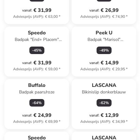
€ 31,99
€ 26,99
vanaf
:
vanaf
:
Adviesprijs (AVP)
:
€ 63,00
*
Adviesprijs (AVP)
:
€ 74,90
*
Speedo
Peek U
Badpak "End+ Placem"
Badpak "Marisol"
zwart/turquoise
donkerblauw/meerkleurig
-
45
%
-
49
%
€ 31,99
€ 14,99
vanaf
:
vanaf
:
Adviesprijs (AVP)
:
€ 59,00
*
Adviesprijs (AVP)
:
€ 29,95
*
Buffalo
LASCANA
Badpak paars/roze
Bikinislip donkerblauw
-
64
%
-
62
%
€ 24,99
€ 12,99
vanaf
:
vanaf
:
Adviesprijs (AVP)
:
€ 69,99
*
Adviesprijs (AVP)
:
€ 34,99
*
Speedo
LASCANA