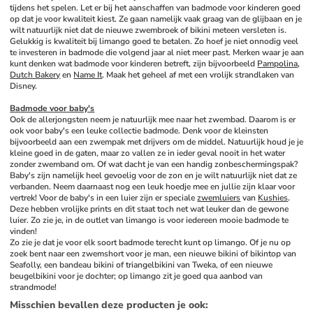
tijdens het spelen. Let er bij het aanschaffen van badmode voor kinderen goed 
op dat je voor kwaliteit kiest. Ze gaan namelijk vaak graag van de glijbaan en je 
wilt natuurlijk niet dat de nieuwe zwembroek of bikini meteen versleten is. 
Gelukkig is kwaliteit bij limango goed te betalen. Zo hoef je niet onnodig veel 
te investeren in badmode die volgend jaar al niet meer past. Merken waar je aan 
kunt denken wat badmode voor kinderen betreft, zijn bijvoorbeeld 
Pampolina
, 
Dutch Bakery
 en 
Name It
. Maak het geheel af met een vrolijk strandlaken van 
Disney.
Badmode voor baby's
Ook de allerjongsten neem je natuurlijk mee naar het zwembad. Daarom is er 
ook voor baby's een leuke collectie badmode. Denk voor de kleinsten 
bijvoorbeeld aan een zwempak met drijvers om de middel. Natuurlijk houd je je 
kleine goed in de gaten, maar zo vallen ze in ieder geval nooit in het water 
zonder zwemband om. Of wat dacht je van een handig zonbeschermingspak? 
Baby's zijn namelijk heel gevoelig voor de zon en je wilt natuurlijk niet dat ze 
verbanden. Neem daarnaast nog een leuk hoedje mee en jullie zijn klaar voor 
vertrek! Voor de baby's in een luier zijn er speciale 
zwemluiers
 van 
Kushies
. 
Deze hebben vrolijke prints en dit staat toch net wat leuker dan de gewone 
luier. Zo zie je, in de outlet van limango is voor iedereen mooie badmode te 
vinden!
Zo zie je dat je voor elk soort badmode terecht kunt op limango. Of je nu op 
zoek bent naar een zwemshort voor je man, een nieuwe bikini of bikintop van 
Seafolly, een bandeau bikini of triangelbikini van Tweka, of een nieuwe 
beugelbikini voor je dochter; op limango zit je goed qua aanbod van 
strandmode!
Misschien bevallen deze producten je ook
: