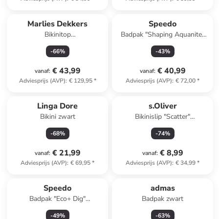
Marlies Dekkers
Speedo
Bikinitop
Badpak "Shaping Aquanite"
lichtblauw/meerkleurig
donkerblauw
-
66
%
-
43
%
€ 43,99
€ 40,99
vanaf
:
vanaf
:
Adviesprijs (AVP)
:
€ 129,95
*
Adviesprijs (AVP)
:
€ 72,00
*
Linga Dore
s.Oliver
Bikini zwart
Bikinislip "Scatter"
lichtroze/blauw
-
68
%
-
74
%
€ 21,99
€ 8,99
vanaf
:
vanaf
:
Adviesprijs (AVP)
:
€ 69,95
*
Adviesprijs (AVP)
:
€ 34,99
*
Speedo
admas
Badpak "Eco+ Dig"
Badpak zwart
meerkleurig
-
49
%
-
63
%