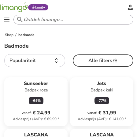
family
Shop
badmode
Badmode
Populariteit
Alle filters
Sunseeker
Jets
Badpak roze
Badpak kaki
-
64
%
-
77
%
€ 24,99
€ 31,99
vanaf
:
vanaf
:
Adviesprijs (AVP)
:
€ 69,99
*
Adviesprijs (AVP)
:
€ 141,00
*
LASCANA
LASCANA