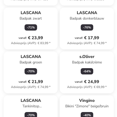
LASCANA
LASCANA
Badpak zwart
Badpak donkerblauw
-
71
%
-
76
%
€ 23,99
€ 17,99
vanaf
:
vanaf
:
Adviesprijs (AVP)
:
€ 83,99
*
Adviesprijs (AVP)
:
€ 74,99
*
LASCANA
s.Oliver
Badpak groen
Badpak kaki/crème
-
70
%
-
64
%
€ 21,99
€ 24,99
vanaf
:
vanaf
:
Adviesprijs (AVP)
:
€ 74,99
*
Adviesprijs (AVP)
:
€ 69,99
*
LASCANA
Vingino
Tankinitop
Bikini "Zimone" beige/bruin
lichtblauw/meerkleurig
-
70
%
-
40
%