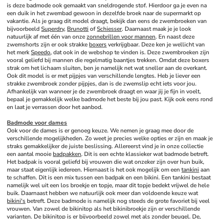
is deze badmode ook gemaakt van sneldrogende stof. Hierdoor ga je even na 
een duik in het zwembad gewoon in dezelfde broek naar de supermarkt op 
vakantie. Als je graag dit model draagt, bekijk dan eens de zwembroeken van 
bijvoorbeeld 
Superdry
, 
Brunotti
 of 
Schiesser
. Daarnaast maak je je look 
natuurlijk af met één van onze 
zonnebrillen voor mannen
. En naast deze 
zwemshorts zijn er ook strakke 
boxers
 verkrijgbaar. Deze ken je wellicht van 
het merk 
Speedo
, dat ook in de webshop te vinden is. Deze zwembroeken zijn 
vooral geliefd bij mannen die regelmatig baantjes trekken. Omdat deze boxers 
strak om het lichaam sluiten, ben je namelijk net wat sneller aan de overkant. 
Ook dit model is er met pijpjes van verschillende lengtes. Heb je liever een 
strakke zwembroek zonder pijpjes, dan is de zwemslip echt iets voor jou. 
Afhankelijk van wanneer je de zwembroek draagt en waar jij je fijn in voelt, 
bepaal je gemakkelijk welke badmode het beste bij jou past. Kijk ook eens rond 
en laat je verrassen door het aanbod.
Badmode voor dames
Ook voor de dames is er genoeg keuze. We nemen je graag mee door de 
verschillende mogelijkheden. Zo weet je precies welke opties er zijn en maak je 
straks gemakkelijker de juiste beslissing. Allereerst vind je in onze collectie 
een aantal mooie 
badpakken
. Dit is een echte klassieker wat badmode betreft. 
Het badpak is vooral geliefd bij vrouwen die wat onzeker zijn over hun buik, 
maar staat eigenlijk iedereen. Hiernaast is het ook mogelijk om een 
tankini
 aan 
te schaffen. Dit is een mix tussen een badpak en een bikini. Een tankini bestaat 
namelijk wel uit een los broekje en topje, maar dit topje bedekt vrijwel de hele 
buik. Daarnaast hebben we natuurlijk ook meer dan voldoende keuze wat 
bikini's
 betreft. Deze badmode is namelijk nog steeds de grote favoriet bij veel 
vrouwen. Van zowel de bikinitop als het bikinibroekje zijn er verschillende 
varianten. De bikinitop is er bijvoorbeeld zowel met als zonder beugel. De, 