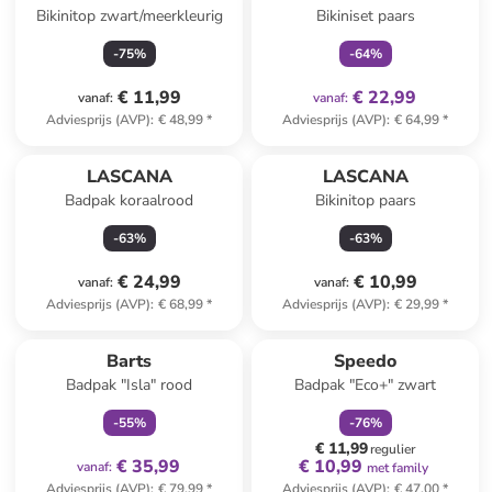
Bikinitop zwart/meerkleurig
Bikiniset paars
-
75
%
-
64
%
€ 11,99
€ 22,99
vanaf
:
vanaf
:
Adviesprijs (AVP)
:
€ 48,99
*
Adviesprijs (AVP)
:
€ 64,99
*
LASCANA
LASCANA
Badpak koraalrood
Bikinitop paars
-
63
%
-
63
%
€ 24,99
€ 10,99
vanaf
:
vanaf
:
Adviesprijs (AVP)
:
€ 68,99
*
Adviesprijs (AVP)
:
€ 29,99
*
family
exclusief
family
korting
Barts
Speedo
Badpak "Isla" rood
Badpak "Eco+" zwart
-
55
%
-
76
%
€ 11,99
regulier
€ 35,99
€ 10,99
vanaf
:
met family
Adviesprijs (AVP)
:
€ 79,99
*
Adviesprijs (AVP)
:
€ 47,00
*