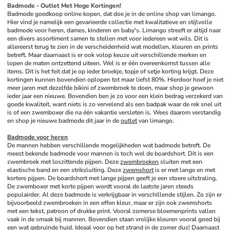
Badmode - Outlet Met Hoge Kortingen!
Badmode goedkoop online kopen, dat doe je in de online shop van limango. 
Hier vind je namelijk een gevarieerde collectie met kwalitatieve en stijlvolle 
badmode voor heren, dames, kinderen en baby's. Limango streeft er altijd naar 
een divers assortiment samen te stellen met voor iedereen wat wils. Dit is 
allereerst terug te zien in de verscheidenheid wat modellen, kleuren en prints 
betreft. Maar daarnaast is er ook volop keuze uit verschillende merken en 
lopen de maten ontzettend uiteen. Wel is er één overeenkomst tussen alle 
items. Dit is het feit dat je op ieder broekje, topje of setje korting krijgt. Deze 
kortingen kunnen bovendien oplopen tot maar liefst 80%. Hierdoor hoef je niet 
meer jaren met dezelfde bikini of zwembroek te doen, maar shop je gewoon 
ieder jaar een nieuwe. Bovendien ben je zo voor een klein bedrag verzekerd van 
goede kwaliteit, want niets is zo vervelend als een badpak waar de rek snel uit 
is of een zwemboxer die na één vakantie versleten is. Wees daarom verstandig 
en shop je nieuwe badmode dit jaar in de 
outlet
 van limango.
Badmode voor heren
De mannen hebben verschillende mogelijkheden wat badmode betreft. De 
meest bekende badmode voor mannen is toch wel de boardshort. Dit is een 
zwembroek met loszittende pijpen. Deze 
zwembroeken
 sluiten met een 
elastische band en een striksluiting. Deze 
zwemshort
 is er met lange en met 
kortere pijpen. De boardshort met lange pijpen geeft je een stoere uitstraling. 
De zwemboxer met korte pijpen wordt vooral de laatste jaren steeds 
populairder. Al deze badmode is verkrijgbaar in verschillende stijlen. Zo zijn er 
bijvoorbeeld zwembroeken in een effen kleur, maar er zijn ook zwemshorts 
met een tekst, patroon of drukke print. Vooral zomerse bloemenprints vallen 
vaak in de smaak bij mannen. Bovendien staan vrolijke kleuren vooral goed bij 
een wat gebruinde huid. Ideaal voor op het strand in de zomer dus! Daarnaast 