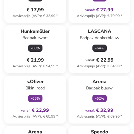
€ 17,99
€ 27,99
vanaf
:
Adviesprijs (AVP)
:
€ 33,99
*
Adviesprijs (AVP)
:
€ 70,00
*
Hunkemöller
LASCANA
Badpak zwart
Badpak donkerblauw
-
60
%
-
64
%
€ 21,99
€ 22,99
vanaf
:
Adviesprijs (AVP)
:
€ 54,99
*
Adviesprijs (AVP)
:
€ 64,99
*
family
exclusief
family
exclusief
s.Oliver
Arena
Bikini rood
Badpak blauw
-
65
%
-
52
%
€ 22,99
€ 32,99
vanaf
:
vanaf
:
Adviesprijs (AVP)
:
€ 65,99
*
Adviesprijs (AVP)
:
€ 69,95
*
Arena
Speedo