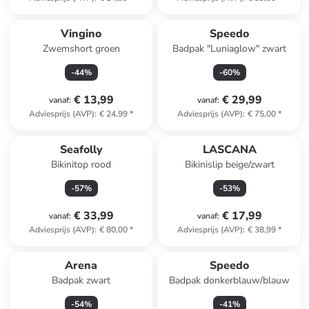
Vingino
Speedo
Zwemshort groen
Badpak "Luniaglow" zwart
-
44
%
-
60
%
€ 13,99
€ 29,99
vanaf
:
vanaf
:
Adviesprijs (AVP)
:
€ 24,99
*
Adviesprijs (AVP)
:
€ 75,00
*
Seafolly
LASCANA
Bikinitop rood
Bikinislip beige/zwart
-
57
%
-
53
%
€ 33,99
€ 17,99
vanaf
:
vanaf
:
Adviesprijs (AVP)
:
€ 80,00
*
Adviesprijs (AVP)
:
€ 38,99
*
Arena
Speedo
Badpak zwart
Badpak donkerblauw/blauw
-
54
%
-
41
%