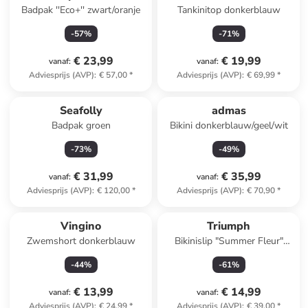
Badpak ''Eco+'' zwart/oranje
Tankinitop donkerblauw
-
57
%
-
71
%
€ 23,99
€ 19,99
vanaf
:
vanaf
:
Adviesprijs (AVP)
:
€ 57,00
*
Adviesprijs (AVP)
:
€ 69,99
*
Seafolly
admas
Badpak groen
Bikini donkerblauw/geel/wit
-
73
%
-
49
%
€ 31,99
€ 35,99
vanaf
:
vanaf
:
Adviesprijs (AVP)
:
€ 120,00
*
Adviesprijs (AVP)
:
€ 70,90
*
Vingino
Triumph
Zwemshort donkerblauw
Bikinislip "Summer Fleur"
donkerblauw/turquoise
-
44
%
-
61
%
€ 13,99
€ 14,99
vanaf
:
vanaf
:
Adviesprijs (AVP)
:
€ 24,99
*
Adviesprijs (AVP)
:
€ 39,00
*