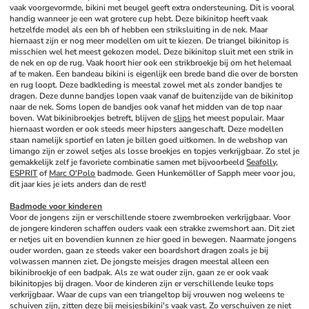
vaak voorgevormde, bikini met beugel geeft extra ondersteuning. Dit is vooral 
handig wanneer je een wat grotere cup hebt. Deze bikinitop heeft vaak 
hetzelfde model als een bh of hebben een striksluiting in de nek. Maar 
hiernaast zijn er nog meer modellen om uit te kiezen. De triangel bikinitop is 
misschien wel het meest gekozen model. Deze bikinitop sluit met een strik in 
de nek en op de rug. Vaak hoort hier ook een strikbroekje bij om het helemaal 
af te maken. Een bandeau bikini is eigenlijk een brede band die over de borsten 
en rug loopt. Deze badkleding is meestal zowel met als zonder bandjes te 
dragen. Deze dunne bandjes lopen vaak vanaf de buitenzijde van de bikinitop 
naar de nek. Soms lopen de bandjes ook vanaf het midden van de top naar 
boven. Wat bikinibroekjes betreft, blijven de 
slips
 het meest populair. Maar 
hiernaast worden er ook steeds meer hipsters aangeschaft. Deze modellen 
staan namelijk sportief en laten je billen goed uitkomen. In de webshop van 
limango zijn er zowel setjes als losse broekjes en topjes verkrijgbaar. Zo stel je 
gemakkelijk zelf je favoriete combinatie samen met bijvoorbeeld 
Seafolly
, 
ESPRIT
 of 
Marc O'Polo
 badmode. Geen Hunkemöller of Sapph meer voor jou, 
dit jaar kies je iets anders dan de rest!
Badmode voor kinderen
Voor de jongens zijn er verschillende stoere zwembroeken verkrijgbaar. Voor 
de jongere kinderen schaffen ouders vaak een strakke zwemshort aan. Dit ziet 
er netjes uit en bovendien kunnen ze hier goed in bewegen. Naarmate jongens 
ouder worden, gaan ze steeds vaker een boardshort dragen zoals je bij 
volwassen mannen ziet. De jongste meisjes dragen meestal alleen een 
bikinibroekje of een badpak. Als ze wat ouder zijn, gaan ze er ook vaak 
bikinitopjes bij dragen. Voor de kinderen zijn er verschillende leuke tops 
verkrijgbaar. Waar de cups van een triangeltop bij vrouwen nog weleens te 
schuiven zijn, zitten deze bij meisjesbikini's vaak vast. Zo verschuiven ze niet 