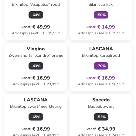
Bikinitop "Acapulco" rood
Bikinislip kaki
-
64
%
-
50
%
€ 49,99
€ 14,99
vanaf
:
vanaf
:
Adviesprijs (AVP)
:
€ 139,95
*
Adviesprijs (AVP)
:
€ 29,99
*
family
exclusief
Vingino
LASCANA
Zwemshorts "Xandro" oranje
Bikinitop koraalrood
-
43
%
-
70
%
€ 16,99
€ 16,99
vanaf
:
vanaf
:
Adviesprijs (AVP)
:
€ 29,99
*
Adviesprijs (AVP)
:
€ 56,99
*
LASCANA
Speedo
Bikinitop zwart/meerkleurig
Badpak zwart
-
65
%
-
52
%
€ 16,99
€ 34,99
vanaf
:
vanaf
:
Adviesprijs (AVP)
:
€ 48,99
*
Adviesprijs (AVP)
:
€ 74,00
*