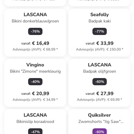
LASCANA
Seafolly
Bikini donkerblauw/groen
Badpak kaki
-
76
%
-
77
%
€ 16,49
€ 33,99
vanaf
:
vanaf
:
Adviesprijs (AVP)
:
€ 68,99
*
Adviesprijs (AVP)
:
€ 150,00
*
Vingino
LASCANA
Bikini "Zimone" meerkleurig
Badpak olijfgroen
-
40
%
-
60
%
€ 20,99
€ 27,99
vanaf
:
vanaf
:
Adviesprijs (AVP)
:
€ 34,99
*
Adviesprijs (AVP)
:
€ 69,99
*
family
exclusief
LASCANA
Quiksilver
Bikinislip koraalrood
Zwemshorts "Jig Saw"
donkerblauw
-
47
%
-
60
%