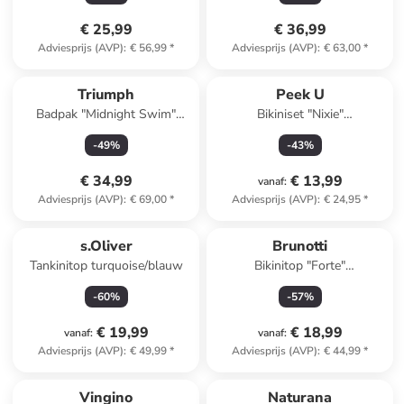
€ 25,99
€ 36,99
Adviesprijs (AVP)
:
€ 56,99
*
Adviesprijs (AVP)
:
€ 63,00
*
Triumph
Peek U
Badpak "Midnight Swim"
Bikiniset "Nixie"
zwart
blauw/meerkleurig
-
49
%
-
43
%
€ 34,99
€ 13,99
vanaf
:
Adviesprijs (AVP)
:
€ 69,00
*
Adviesprijs (AVP)
:
€ 24,95
*
s.Oliver
Brunotti
Tankinitop turquoise/blauw
Bikinitop "Forte"
donkerblauw/lichtroze
-
60
%
-
57
%
€ 19,99
€ 18,99
vanaf
:
vanaf
:
Adviesprijs (AVP)
:
€ 49,99
*
Adviesprijs (AVP)
:
€ 44,99
*
Vingino
Naturana