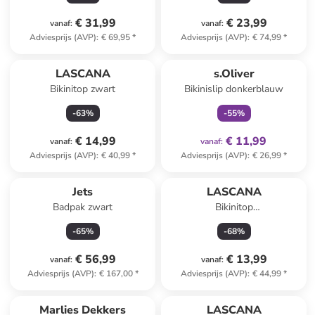
€ 31,99
€ 23,99
vanaf
:
vanaf
:
Adviesprijs (AVP)
:
€ 69,95
*
Adviesprijs (AVP)
:
€ 74,99
*
family
exclusief
LASCANA
s.Oliver
Bikinitop zwart
Bikinislip donkerblauw
-
63
%
-
55
%
€ 14,99
€ 11,99
vanaf
:
vanaf
:
Adviesprijs (AVP)
:
€ 40,99
*
Adviesprijs (AVP)
:
€ 26,99
*
Jets
LASCANA
Badpak zwart
Bikinitop
donkerblauw/lichtroze
-
65
%
-
68
%
€ 56,99
€ 13,99
vanaf
:
vanaf
:
Adviesprijs (AVP)
:
€ 167,00
*
Adviesprijs (AVP)
:
€ 44,99
*
family
exclusief
Marlies Dekkers
LASCANA