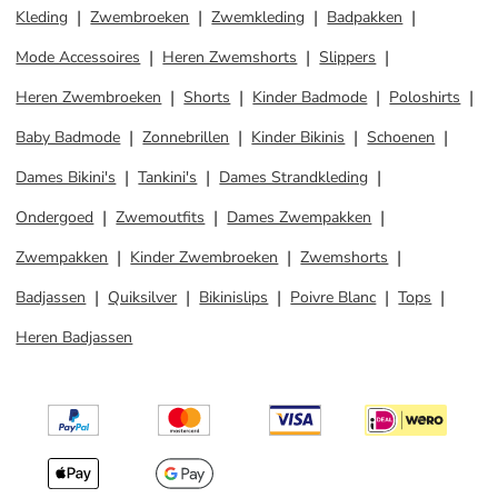
Kleding
Zwembroeken
Zwemkleding
Badpakken
Mode Accessoires
Heren Zwemshorts
Slippers
Heren Zwembroeken
Shorts
Kinder Badmode
Poloshirts
Baby Badmode
Zonnebrillen
Kinder Bikinis
Schoenen
Dames Bikini's
Tankini's
Dames Strandkleding
Ondergoed
Zwemoutfits
Dames Zwempakken
Zwempakken
Kinder Zwembroeken
Zwemshorts
Badjassen
Quiksilver
Bikinislips
Poivre Blanc
Tops
Heren Badjassen