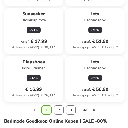
Sunseeker
Jets
Bikinislip roze
Badpak rood
-
53
%
-
70
%
€ 17,99
€ 51,99
vanaf
:
vanaf
:
Adviesprijs (AVP)
:
€ 38,99
*
Adviesprijs (AVP)
:
€ 177,00
*
Playshoes
Jets
Bikini "Palmen"
Badpak rood
blauw/wit/oranje
-
37
%
-
69
%
€ 16,99
€ 50,99
vanaf
:
Adviesprijs (AVP)
:
€ 26,99
*
Adviesprijs (AVP)
:
€ 167,00
*
1
2
3
...
44
Badmode Goedkoop Online Kopen | SALE -80%