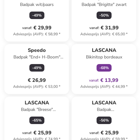
Badpak wit/paars
Badpak "Brigitte" zwart
-
49
%
-
50
%
€ 29,99
€ 31,99
vanaf
:
vanaf
:
Adviesprijs (AVP)
:
€ 58,99
*
Adviesprijs (AVP)
:
€ 65,00
*
family
exclusief
Speedo
LASCANA
Badpak "End+ H-Boom"
Bikinitop bordeaux
zwart/groen
-
49
%
-
68
%
€ 26,99
€ 13,99
vanaf
:
Adviesprijs (AVP)
:
€ 53,00
*
Adviesprijs (AVP)
:
€ 44,99
*
LASCANA
LASCANA
Badpak "Breese"
Badpak
lichtblauw/roze
donkerblauw/lichtblauw/meerkleu
-
65
%
-
56
%
€ 25,99
€ 25,99
vanaf
:
vanaf
:
Adviesprijs (AVP)
:
€ 74,99
*
Adviesprijs (AVP)
:
€ 59,99
*