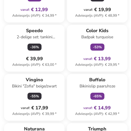
€ 12,99
€ 19,99
vanaf
:
vanaf
:
Adviesprijs (AVP)
:
€ 34,99
*
Adviesprijs (AVP)
:
€ 48,99
*
family
exclusief
Speedo
Color Kids
2-delige set: tankini
Badpak turquoise
"Hyperboom"
-
36
%
-
53
%
donkerblauw/blauw
€ 39,99
€ 13,99
vanaf
:
Adviesprijs (AVP)
:
€ 63,00
*
Adviesprijs (AVP)
:
€ 29,95
*
family
exclusief
Vingino
Buffalo
Bikini "Zofia" beige/zwart
Bikinislip paars/roze
-
55
%
-
65
%
€ 17,99
€ 14,99
vanaf
:
vanaf
:
Adviesprijs (AVP)
:
€ 39,99
*
Adviesprijs (AVP)
:
€ 42,99
*
Naturana
Triumph