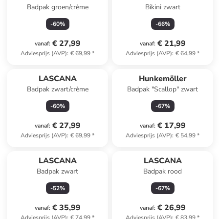
Badpak groen/crème
Bikini zwart
-
60
%
-
66
%
€ 27,99
€ 21,99
vanaf
:
vanaf
:
Adviesprijs (AVP)
:
€ 69,99
*
Adviesprijs (AVP)
:
€ 64,99
*
LASCANA
Hunkemöller
Badpak zwart/crème
Badpak "Scallop" zwart
-
60
%
-
67
%
€ 27,99
€ 17,99
vanaf
:
vanaf
:
Adviesprijs (AVP)
:
€ 69,99
*
Adviesprijs (AVP)
:
€ 54,99
*
LASCANA
LASCANA
Badpak zwart
Badpak rood
-
52
%
-
67
%
€ 35,99
€ 26,99
vanaf
:
vanaf
:
Adviesprijs (AVP)
:
€ 74,99
*
Adviesprijs (AVP)
:
€ 83,99
*