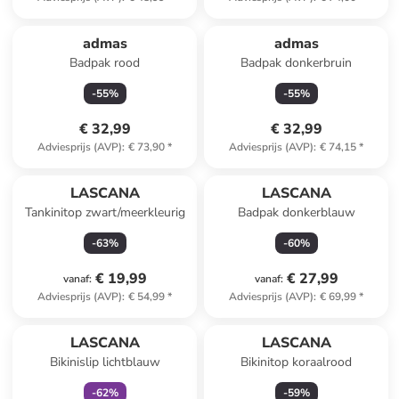
admas
admas
Badpak rood
Badpak donkerbruin
-
55
%
-
55
%
€ 32,99
€ 32,99
Adviesprijs (AVP)
:
€ 73,90
*
Adviesprijs (AVP)
:
€ 74,15
*
LASCANA
LASCANA
Tankinitop zwart/meerkleurig
Badpak donkerblauw
-
63
%
-
60
%
€ 19,99
€ 27,99
vanaf
:
vanaf
:
Adviesprijs (AVP)
:
€ 54,99
*
Adviesprijs (AVP)
:
€ 69,99
*
family
exclusief
LASCANA
LASCANA
Bikinislip lichtblauw
Bikinitop koraalrood
-
62
%
-
59
%