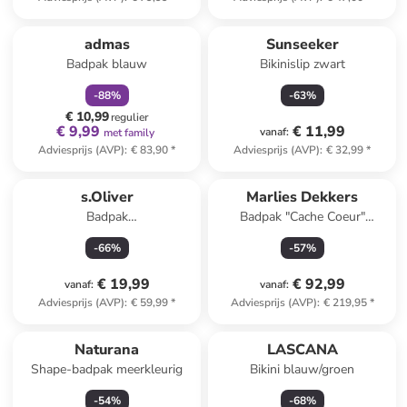
family
korting
admas
Sunseeker
Badpak blauw
Bikinislip zwart
-
88
%
-
63
%
€ 10,99
regulier
€ 9,99
€ 11,99
vanaf
:
met family
Adviesprijs (AVP)
:
€ 83,90
*
Adviesprijs (AVP)
:
€ 32,99
*
s.Oliver
Marlies Dekkers
Badpak
Badpak "Cache Coeur"
crème/lichtroze/olijfgroen
donkerblauw
-
66
%
-
57
%
€ 19,99
€ 92,99
vanaf
:
vanaf
:
Adviesprijs (AVP)
:
€ 59,99
*
Adviesprijs (AVP)
:
€ 219,95
*
Naturana
LASCANA
Shape-badpak meerkleurig
Bikini blauw/groen
-
54
%
-
68
%