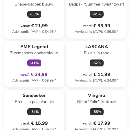
Shape-badpak blauw
Badpak "Summer Twist" zwart
-
66
%
-
61
%
€ 21,99
€ 33,99
vanaf
:
vanaf
:
Adviesprijs (AVP)
:
€ 64,95
*
Adviesprijs (AVP)
:
€ 89,00
*
family
exclusief
PME Legend
LASCANA
Zwemshorts donkerblauw
Bikinislip rood
-
41
%
-
52
%
€ 34,99
€ 11,99
vanaf
:
vanaf
:
Adviesprijs (AVP)
:
€ 59,99
*
Adviesprijs (AVP)
:
€ 24,99
*
Sunseeker
Vingino
Bikinislip paars/oranje
Bikini "Zolie" lichtroze
-
54
%
-
55
%
€ 15,99
€ 17,99
vanaf
:
vanaf
:
Adviesprijs (AVP)
:
€ 34,99
*
Adviesprijs (AVP)
:
€ 39,99
*