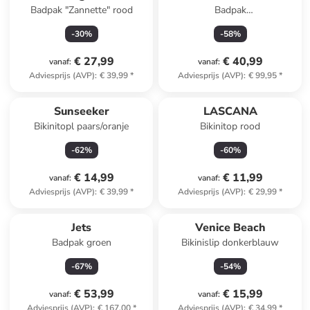
Badpak "Zannette" rood
Badpak
donkerblauw/paars/wit
-
30
%
-
58
%
€ 27,99
€ 40,99
vanaf
:
vanaf
:
Adviesprijs (AVP)
:
€ 39,99
*
Adviesprijs (AVP)
:
€ 99,95
*
Sunseeker
LASCANA
Bikinitopl paars/oranje
Bikinitop rood
-
62
%
-
60
%
€ 14,99
€ 11,99
vanaf
:
vanaf
:
Adviesprijs (AVP)
:
€ 39,99
*
Adviesprijs (AVP)
:
€ 29,99
*
Jets
Venice Beach
Badpak groen
Bikinislip donkerblauw
-
67
%
-
54
%
€ 53,99
€ 15,99
vanaf
:
vanaf
:
Adviesprijs (AVP)
:
€ 167,00
*
Adviesprijs (AVP)
:
€ 34,99
*