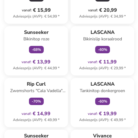
€ 15,99
€ 20,99
vanaf
:
vanaf
:
Adviesprijs (AVP)
:
€ 54,99
*
Adviesprijs (AVP)
:
€ 34,99
*
family
exclusief
family
exclusief
Sunseeker
LASCANA
Bikinitop roze
Bikinislip koraalrood
-
68
%
-
60
%
€ 13,99
€ 11,99
vanaf
:
vanaf
:
Adviesprijs (AVP)
:
€ 44,99
*
Adviesprijs (AVP)
:
€ 29,99
*
family
exclusief
family
exclusief
Rip Curl
LASCANA
Zwemshorts "Cala Vadella"
Tankinitop donkergroen
meerkleurig
-
70
%
-
60
%
€ 14,99
€ 19,99
vanaf
:
vanaf
:
Adviesprijs (AVP)
:
€ 49,99
*
Adviesprijs (AVP)
:
€ 49,99
*
family
exclusief
Sunseeker
Vivance