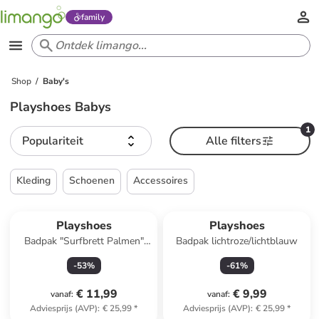
family
Shop
Baby's
Playshoes Babys
1
Populariteit
Alle filters
Kleding
Schoenen
Accessoires
Playshoes
Playshoes
Badpak "Surfbrett Palmen"
Badpak lichtroze/lichtblauw
mintgroen
-
53
%
-
61
%
€ 11,99
€ 9,99
vanaf
:
vanaf
:
Adviesprijs (AVP)
:
€ 25,99
*
Adviesprijs (AVP)
:
€ 25,99
*