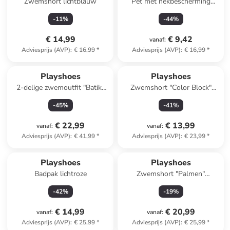
Zwemshort lichtblauw
Pet met nekbescherming
"Walvis" donkerblauw
-
11
%
-
44
%
€ 14,99
€ 9,42
vanaf
:
Adviesprijs (AVP)
:
€ 16,99
*
Adviesprijs (AVP)
:
€ 16,99
*
Playshoes
Playshoes
2-delige zwemoutfit "Batik"
Zwemshort "Color Block"
blauw/lichtroze
blauw/oranje/crème
-
45
%
-
41
%
€ 22,99
€ 13,99
vanaf
:
vanaf
:
Adviesprijs (AVP)
:
€ 41,99
*
Adviesprijs (AVP)
:
€ 23,99
*
Playshoes
Playshoes
Badpak lichtroze
Zwemshort "Palmen"
groen/blauw
-
42
%
-
19
%
€ 14,99
€ 20,99
vanaf
:
vanaf
:
Adviesprijs (AVP)
:
€ 25,99
*
Adviesprijs (AVP)
:
€ 25,99
*