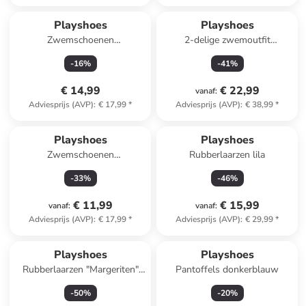
Playshoes
Playshoes
Zwemschoenen
2-delige zwemoutfit
roze/meerkleurig
"Surfbrett Palmen" mintgroen
-
16
%
-
41
%
€ 14,99
€ 22,99
vanaf
:
Adviesprijs (AVP)
:
€ 17,99
*
Adviesprijs (AVP)
:
€ 38,99
*
Playshoes
Playshoes
Zwemschoenen
Rubberlaarzen lila
lichtroze/lichtblauw
-
33
%
-
46
%
€ 11,99
€ 15,99
vanaf
:
vanaf
:
Adviesprijs (AVP)
:
€ 17,99
*
Adviesprijs (AVP)
:
€ 29,99
*
Playshoes
Playshoes
Rubberlaarzen "Margeriten"
Pantoffels donkerblauw
lichtroze
-
50
%
-
20
%