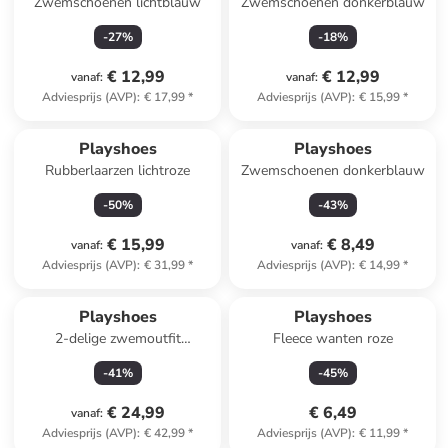
Zwemschoenen lichtblauw
Zwemschoenen donkerblauw
-
27
%
-
18
%
€ 12,99
€ 12,99
vanaf
:
vanaf
:
Adviesprijs (AVP)
:
€ 17,99
*
Adviesprijs (AVP)
:
€ 15,99
*
Playshoes
Playshoes
Rubberlaarzen lichtroze
Zwemschoenen donkerblauw
-
50
%
-
43
%
€ 15,99
€ 8,49
vanaf
:
vanaf
:
Adviesprijs (AVP)
:
€ 31,99
*
Adviesprijs (AVP)
:
€ 14,99
*
Playshoes
Playshoes
2-delige zwemoutfit
Fleece wanten roze
"Surfbrett Palmen" mintgroen
-
41
%
-
45
%
€ 24,99
€ 6,49
vanaf
:
Adviesprijs (AVP)
:
€ 42,99
*
Adviesprijs (AVP)
:
€ 11,99
*