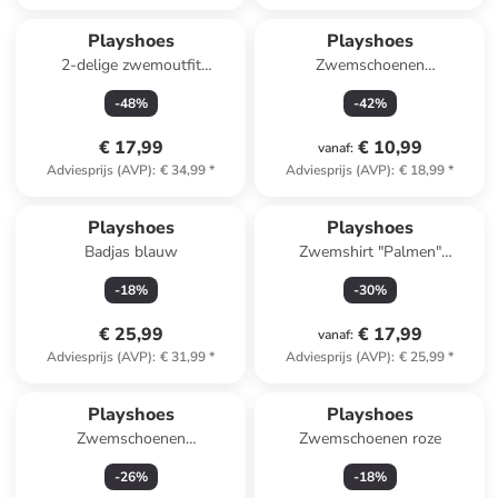
Playshoes
Playshoes
2-delige zwemoutfit
Zwemschoenen
"Flamingo" turquoise
roze/turquoise
-
48
%
-
42
%
€ 17,99
€ 10,99
vanaf
:
Adviesprijs (AVP)
:
€ 34,99
*
Adviesprijs (AVP)
:
€ 18,99
*
Playshoes
Playshoes
Badjas blauw
Zwemshirt "Palmen"
koraalrood
-
18
%
-
30
%
€ 25,99
€ 17,99
vanaf
:
Adviesprijs (AVP)
:
€ 31,99
*
Adviesprijs (AVP)
:
€ 25,99
*
Playshoes
Playshoes
Zwemschoenen
Zwemschoenen roze
lichtroze/meerkleurig
-
26
%
-
18
%