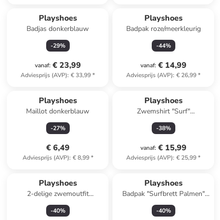
Playshoes
Playshoes
Badjas donkerblauw
Badpak roze/meerkleurig
-
29
%
-
44
%
€ 23,99
€ 14,99
vanaf
:
vanaf
:
Adviesprijs (AVP)
:
€ 33,99
*
Adviesprijs (AVP)
:
€ 26,99
*
Playshoes
Playshoes
Maillot donkerblauw
Zwemshirt "Surf"
donkerblauw/meerkleurig
-
27
%
-
38
%
€ 6,49
€ 15,99
vanaf
:
Adviesprijs (AVP)
:
€ 8,99
*
Adviesprijs (AVP)
:
€ 25,99
*
Playshoes
Playshoes
2-delige zwemoutfit
Badpak "Surfbrett Palmen"
"Surfbrett Palmen" oranje
oranje
-
40
%
-
40
%