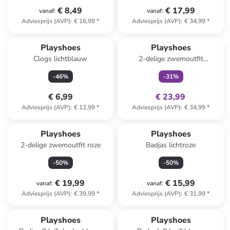
€ 8,49
€ 17,99
vanaf
:
vanaf
:
Adviesprijs (AVP)
:
€ 16,99
*
Adviesprijs (AVP)
:
€ 34,99
*
family
exclusief
Playshoes
Playshoes
Clogs lichtblauw
2-delige zwemoutfit
lichtroze/lichtblauw
-
46
%
-
31
%
€ 6,99
€ 23,99
Adviesprijs (AVP)
:
€ 12,99
*
Adviesprijs (AVP)
:
€ 34,99
*
Playshoes
Playshoes
2-delige zwemoutfit roze
Badjas lichtroze
-
50
%
-
50
%
€ 19,99
€ 15,99
vanaf
:
vanaf
:
Adviesprijs (AVP)
:
€ 39,99
*
Adviesprijs (AVP)
:
€ 31,99
*
Playshoes
Playshoes