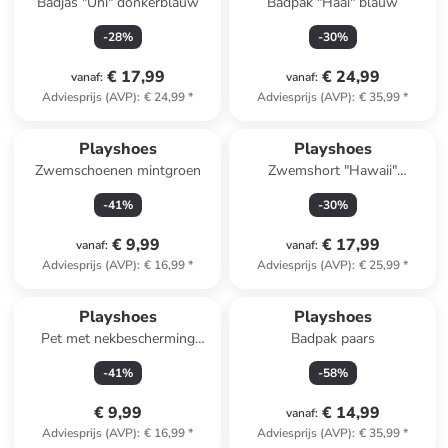
Badjas "Uni" donkerblauw
Badpak "Haai" blauw
-
28
%
-
30
%
€ 17,99
€ 24,99
vanaf
:
vanaf
:
Adviesprijs (AVP)
:
€ 24,99
*
Adviesprijs (AVP)
:
€ 35,99
*
Playshoes
Playshoes
Zwemschoenen mintgroen
Zwemshort "Hawaii"
groen/blauw
-
41
%
-
30
%
€ 9,99
€ 17,99
vanaf
:
vanaf
:
Adviesprijs (AVP)
:
€ 16,99
*
Adviesprijs (AVP)
:
€ 25,99
*
Playshoes
Playshoes
Pet met nekbescherming
Badpak paars
blauw/meerkleurig
-
41
%
-
58
%
€ 9,99
€ 14,99
vanaf
:
Adviesprijs (AVP)
:
€ 16,99
*
Adviesprijs (AVP)
:
€ 35,99
*