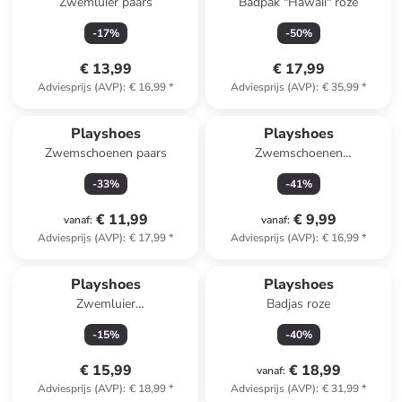
Zwemluier paars
Badpak "Hawaii" roze
-
17
%
-
50
%
€ 13,99
€ 17,99
Adviesprijs (AVP)
:
€ 16,99
*
Adviesprijs (AVP)
:
€ 35,99
*
Playshoes
Playshoes
Zwemschoenen paars
Zwemschoenen
donkerblauw/wit
-
33
%
-
41
%
€ 11,99
€ 9,99
vanaf
:
vanaf
:
Adviesprijs (AVP)
:
€ 17,99
*
Adviesprijs (AVP)
:
€ 16,99
*
Playshoes
Playshoes
Zwemluier
Badjas roze
donkerblauw/meerkleurig
-
15
%
-
40
%
€ 15,99
€ 18,99
vanaf
:
Adviesprijs (AVP)
:
€ 18,99
*
Adviesprijs (AVP)
:
€ 31,99
*