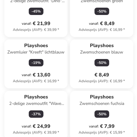
2-delige zwemoutfit "Dino"
Zwemschoenen groen
blauw
-
45
%
-
50
%
€ 21,99
€ 8,49
vanaf
:
vanaf
:
Adviesprijs (AVP)
:
€ 39,99
*
Adviesprijs (AVP)
:
€ 16,99
*
Playshoes
Playshoes
Zwemluier "Kreeft" lichtblauw
Zwemschoenen blauw
-
19
%
-
50
%
€ 13,60
€ 8,49
vanaf
:
Adviesprijs (AVP)
:
€ 16,99
*
Adviesprijs (AVP)
:
€ 16,99
*
Playshoes
Playshoes
2-delige zwemoutfit "Wave"
Zwemschoenen fuchsia
groen
-
37
%
-
50
%
€ 24,99
€ 7,99
vanaf
:
vanaf
:
Adviesprijs (AVP)
:
€ 39,99
*
Adviesprijs (AVP)
:
€ 15,99
*