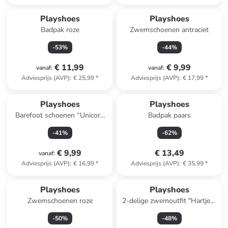
Playshoes
Playshoes
Badpak roze
Zwemschoenen antraciet
-
53
%
-
44
%
€ 11,99
€ 9,99
vanaf
:
vanaf
:
Adviesprijs (AVP)
:
€ 25,99
*
Adviesprijs (AVP)
:
€ 17,99
*
Playshoes
Playshoes
Barefoot schoenen “Unicorn
Badpak paars
Vervet”
-
41
%
-
62
%
lichtblauw/meerkleurig
€ 9,99
€ 13,49
vanaf
:
Adviesprijs (AVP)
:
€ 16,99
*
Adviesprijs (AVP)
:
€ 35,99
*
Playshoes
Playshoes
Zwemschoenen roze
2-delige zwemoutfit "Hartjes"
donkerblauw
-
50
%
-
48
%