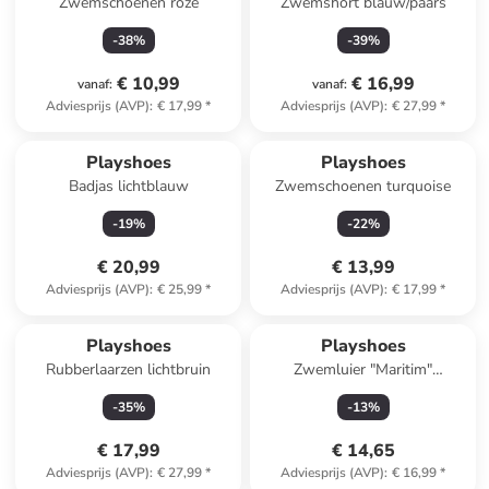
Zwemschoenen roze
Zwemshort blauw/paars
-
38
%
-
39
%
€ 10,99
€ 16,99
vanaf
:
vanaf
:
Adviesprijs (AVP)
:
€ 17,99
*
Adviesprijs (AVP)
:
€ 27,99
*
Playshoes
Playshoes
Badjas lichtblauw
Zwemschoenen turquoise
-
19
%
-
22
%
€ 20,99
€ 13,99
Adviesprijs (AVP)
:
€ 25,99
*
Adviesprijs (AVP)
:
€ 17,99
*
Playshoes
Playshoes
Rubberlaarzen lichtbruin
Zwemluier "Maritim"
wit/donkerblauw
-
35
%
-
13
%
€ 17,99
€ 14,65
Adviesprijs (AVP)
:
€ 27,99
*
Adviesprijs (AVP)
:
€ 16,99
*