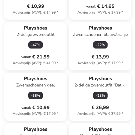
€ 10,99
€ 14,65
vanaf
:
Adviesprijs (AVP)
:
€ 14,99
*
Adviesprijs (AVP)
:
€ 17,99
*
Playshoes
Playshoes
2-delige zwemoutfit
Zwemschoenen blauw/oranje
donkerblauw/meerkleurig
-
47
%
-
22
%
€ 21,99
€ 13,99
vanaf
:
Adviesprijs (AVP)
:
€ 41,99
*
Adviesprijs (AVP)
:
€ 17,99
*
Playshoes
Playshoes
Zwemschoenen geel
2-delige zwemoutfit "Batik"
lichtroze/blauw
-
38
%
-
28
%
€ 10,99
€ 26,99
vanaf
:
Adviesprijs (AVP)
:
€ 17,99
*
Adviesprijs (AVP)
:
€ 37,99
*
Playshoes
Playshoes