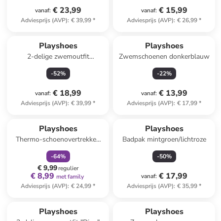
€ 23,99
€ 15,99
vanaf
:
vanaf
:
Adviesprijs (AVP)
:
€ 39,99
*
Adviesprijs (AVP)
:
€ 26,99
*
Playshoes
Playshoes
2-delige zwemoutfit
Zwemschoenen donkerblauw
"Surfbrett Palmen" mintgroen
-
52
%
-
22
%
€ 18,99
€ 13,99
vanaf
:
vanaf
:
Adviesprijs (AVP)
:
€ 39,99
*
Adviesprijs (AVP)
:
€ 17,99
*
family
korting
Playshoes
Playshoes
Thermo-schoenovertrekken
Badpak mintgroen/lichtroze
antraciet
-
64
%
-
50
%
€ 9,99
regulier
€ 8,99
€ 17,99
vanaf
:
met family
Adviesprijs (AVP)
:
€ 24,99
*
Adviesprijs (AVP)
:
€ 35,99
*
Playshoes
Playshoes