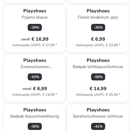
Playshoes
Playshoes
Pyjama blauw
Fleece bivakmuts grijs
-
39
%
-
36
%
€ 16,99
€ 6,99
vanaf
:
Adviesprijs (AVP)
:
€ 27,99
*
Adviesprijs (AVP)
:
€ 10,99
*
Playshoes
Playshoes
Zwemschoenen
Badpak lichtblauw/lichtroze
donkerblauw/lichtblauw
-
53
%
-
58
%
€ 6,99
€ 14,99
vanaf
:
Adviesprijs (AVP)
:
€ 14,99
*
Adviesprijs (AVP)
:
€ 35,99
*
Playshoes
Playshoes
Badpak blauw/meerkleurig
Barefootschoenen lichtroze
-
36
%
-
41
%