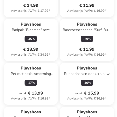
€ 14,99
€ 11,99
Adviesprijs (AVP)
:
€ 17,99
*
Adviesprijs (AVP)
:
€ 16,99
*
Playshoes
Playshoes
Badpak "Bloemen" roze
Barevoetschoenen "Surf-Bus"
lichtblauw
-
45
%
-
29
%
€ 18,99
€ 11,99
Adviesprijs (AVP)
:
€ 34,99
*
Adviesprijs (AVP)
:
€ 16,99
*
Playshoes
Playshoes
Pet met nekbescherming
Rubberlaarzen donkerblauw
"Dino" lichtblauw
-
17
%
-
40
%
€ 13,99
€ 15,99
vanaf
:
vanaf
:
Adviesprijs (AVP)
:
€ 16,99
*
Adviesprijs (AVP)
:
€ 26,99
*
Playshoes
Playshoes