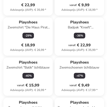
€ 22,99
€ 9,99
vanaf
:
Adviesprijs (AVP)
:
€ 35,99
*
Adviesprijs (AVP)
:
€ 16,99
*
Playshoes
Playshoes
Zwemshirt "Die Maus Pirat"
Badpak "Kreeft"
blauw/meerkleurig
lichtroze/lichtblauw
-
29
%
-
36
%
€ 18,99
€ 22,99
vanaf
:
Adviesprijs (AVP)
:
€ 26,99
*
Adviesprijs (AVP)
:
€ 35,99
*
Playshoes
Playshoes
Zwemshirt "Batik" lichtblauw
Zwemschoenen lichtblauw
-
40
%
-
47
%
€ 15,99
€ 9,49
vanaf
:
vanaf
:
Adviesprijs (AVP)
:
€ 26,99
*
Adviesprijs (AVP)
:
€ 17,99
*
Playshoes
Playshoes