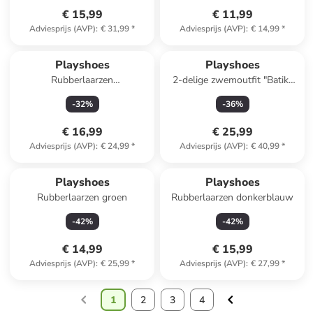
€ 15,99
€ 11,99
Adviesprijs (AVP)
:
€ 31,99
*
Adviesprijs (AVP)
:
€ 14,99
*
Playshoes
Playshoes
Rubberlaarzen
2-delige zwemoutfit "Batik"
donkerblauw/geel
lichtroze/blauw
-
32
%
-
36
%
€ 16,99
€ 25,99
Adviesprijs (AVP)
:
€ 24,99
*
Adviesprijs (AVP)
:
€ 40,99
*
Playshoes
Playshoes
Rubberlaarzen groen
Rubberlaarzen donkerblauw
-
42
%
-
42
%
€ 14,99
€ 15,99
Adviesprijs (AVP)
:
€ 25,99
*
Adviesprijs (AVP)
:
€ 27,99
*
1
2
3
4