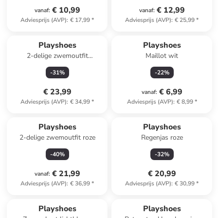
€ 10,99
€ 12,99
vanaf
:
vanaf
:
Adviesprijs (AVP)
:
€ 17,99
*
Adviesprijs (AVP)
:
€ 25,99
*
Playshoes
Playshoes
2-delige zwemoutfit
Maillot wit
groen/lichtroze
-
31
%
-
22
%
€ 23,99
€ 6,99
vanaf
:
Adviesprijs (AVP)
:
€ 34,99
*
Adviesprijs (AVP)
:
€ 8,99
*
Playshoes
Playshoes
2-delige zwemoutfit roze
Regenjas roze
-
40
%
-
32
%
€ 21,99
€ 20,99
vanaf
:
Adviesprijs (AVP)
:
€ 36,99
*
Adviesprijs (AVP)
:
€ 30,99
*
Playshoes
Playshoes