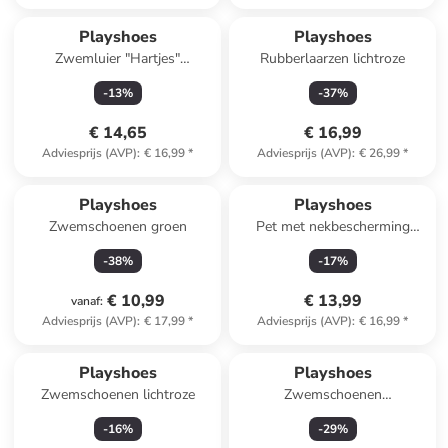
Playshoes
Playshoes
Zwemluier "Hartjes"
Rubberlaarzen lichtroze
donkerblauw
-
13
%
-
37
%
€ 14,65
€ 16,99
Adviesprijs (AVP)
:
€ 16,99
*
Adviesprijs (AVP)
:
€ 26,99
*
Playshoes
Playshoes
Zwemschoenen groen
Pet met nekbescherming
"Maritim" wit/donkerblauw
-
38
%
-
17
%
€ 10,99
€ 13,99
vanaf
:
Adviesprijs (AVP)
:
€ 17,99
*
Adviesprijs (AVP)
:
€ 16,99
*
Playshoes
Playshoes
Zwemschoenen lichtroze
Zwemschoenen
lichtblauw/lichtroze
-
16
%
-
29
%