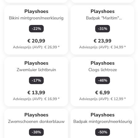
Playshoes
Playshoes
Bikini mintgroen/meerkleurig
Badpak "Maritim"
wit/donkerblauw
-
22
%
-
31
%
€ 20,99
€ 23,99
Adviesprijs (AVP)
:
€ 26,99
*
Adviesprijs (AVP)
:
€ 34,99
*
Playshoes
Playshoes
Zwemluier lichtbruin
Clogs lichtroze
-
17
%
-
46
%
€ 13,99
€ 6,99
Adviesprijs (AVP)
:
€ 16,99
*
Adviesprijs (AVP)
:
€ 12,99
*
Playshoes
Playshoes
Zwemschoenen donkerblauw
Badpak mintgroen/meerkleurig
-
38
%
-
50
%