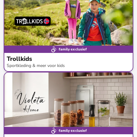
family exclusief
Trollkids
Sportkleding & meer voor kids
tot
-
49
%*
family exclusief