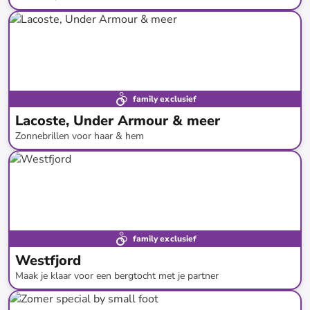
tot
-
70
%*
family exclusief
Lacoste, Under Armour & meer
Zonnebrillen voor haar & hem
tot
-
79
%*
family exclusief
Westfjord
Maak je klaar voor een bergtocht met je partner
tot
-
69
%*