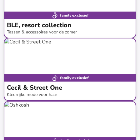
family exclusief
BLE, resort collection
Tassen & accessoires voor de zomer
tot
-
67
%*
family exclusief
Cecil & Street One
Kleurrijke mode voor haar
tot
-
45
%*
Bestsellers