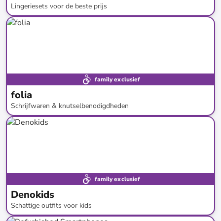
Lingeriesets voor de beste prijs
tot
-
61
%*
SALE
family exclusief
folia
Schrijfwaren & knutselbenodigdheden
tot
-
59
%*
family exclusief
Denokids
Schattige outfits voor kids