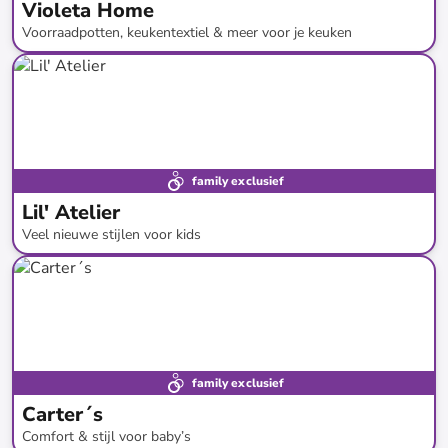
Violeta Home
Voorraadpotten, keukentextiel & meer voor je keuken
tot
-
80
%*
Restock
Prijsknallers
family exclusief
Lil' Atelier
Veel nieuwe stijlen voor kids
tot
-
42
%*
Nieuwe collectie
family exclusief
Carter´s
Comfort & stijl voor baby’s