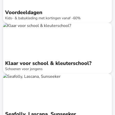
Voordeeldagen
Kids- & babykleding met kortingen vanaf -60%
tot
-
74
%*
Snellere levering
SALE
Klaar voor school & kleuterschool?
Schoenen voor jongens
tot
-
74
%*
Seafolly, Lascana, Sunseeker