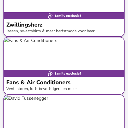
family exclusief
Zwillingsherz
Jassen, sweatshirts & meer herfstmode voor haar
tot
-
71
%*
family exclusief
Fans & Air Conditioners
Ventilatoren, luchtbevochtigers en meer
tot
-
64
%*
Nieuw bij limango