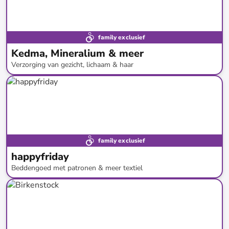
family exclusief
Kedma, Mineralium & meer
Verzorging van gezicht, lichaam & haar
tot
-
91
%*
family exclusief
happyfriday
Beddengoed met patronen & meer textiel
tot
-
71
%*