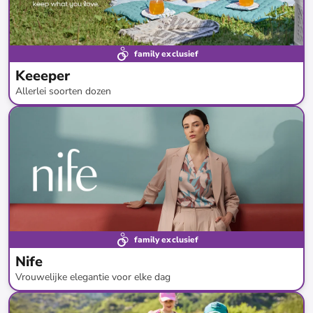
family exclusief
Keeeper
Allerlei soorten dozen
tot
-
63
%*
Nieuwe collectie
family exclusief
Nife
Vrouwelijke elegantie voor elke dag
tot
-
84
%*
Nieuwe collectie