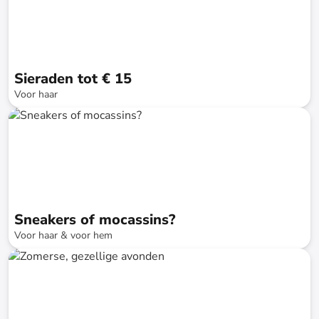
Sieraden tot € 15
Voor haar
tot
-
75
%*
SALE
Sneakers of mocassins?
Voor haar & voor hem
tot
-
74
%*