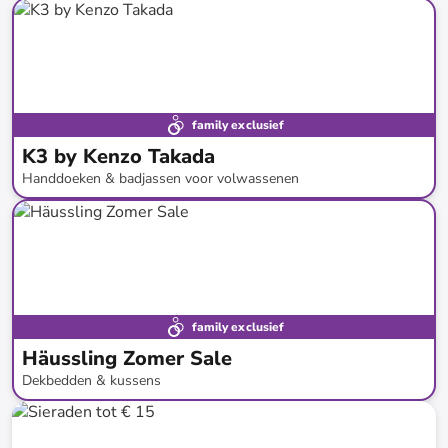
tot
-
92
%*
family exclusief
K3 by Kenzo Takada
Handdoeken & badjassen voor volwassenen
tot
-
72
%*
family exclusief
Häussling Zomer Sale
Dekbedden & kussens
tot
-
71
%*