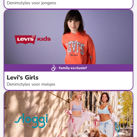
Denimstyles voor jongens
tot
-
60
%*
family exclusief
Levi's Girls
Denimstyles voor meisjes
tot
-
75
%*