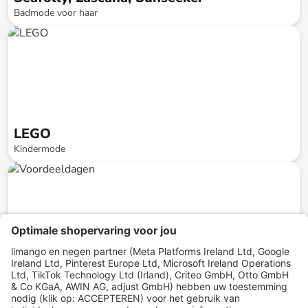
Badmode voor haar
tot
-
73
%*
Snellere levering
SALE
LEGO
Kindermode
tot
-
72
%*
Snellere levering
Voordeeldagen
Mode voor haar
tot
-
74
%*
Snellere levering
SALE