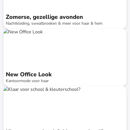
Zomerse, gezellige avonden
Nachtkleding, sweatbroeken & meer voor haar & hem
tot
-
72
%*
New Office Look
Kantoormode voor haar
tot
-
79
%*