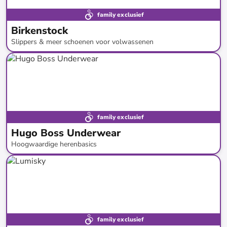
family exclusief
Birkenstock
Slippers & meer schoenen voor volwassenen
tot
-
30
%*
Prijsknallers
family exclusief
Hugo Boss Underwear
Hoogwaardige herenbasics
tot
-
40
%*
family exclusief