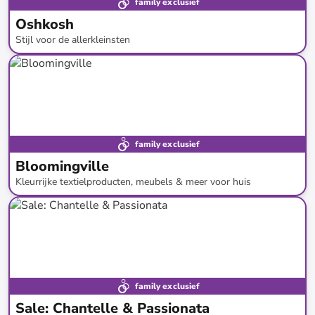
family exclusief
Oshkosh
Stijl voor de allerkleinsten
tot
-
65
%*
family exclusief
Bloomingville
Kleurrijke textielproducten, meubels & meer voor huis
tot
-
73
%*
Nieuwe collectie
family exclusief
Sale: Chantelle & Passionata