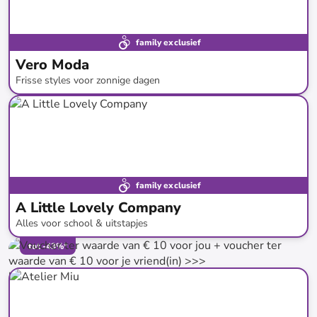
family exclusief
Vero Moda
Frisse styles voor zonnige dagen
tot
-
60
%*
family exclusief
A Little Lovely Company
Alles voor school & uitstapjes
tot
-
43
%*