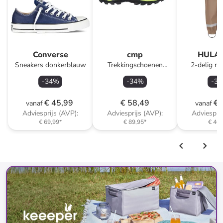
Converse
cmp
HULA
Sneakers donkerblauw
Trekkingschoenen
2-delig re
"Rigel" antraciet
"Storm"
-
34
%
-
34
%
-
32
€ 45,99
€ 58,49
€ 
vanaf
vanaf
Adviesprijs (AVP):
Adviesprijs (AVP):
Adviesprij
€ 69,99
*
€ 89,95
*
€ 40,