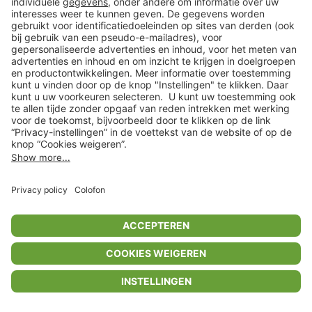
Voordeeldagen
Zomerschoenen voor iedereen
tot
-
74
%*
Snellere levering
SALE
De look van de Franse Rivièra
Mode, schoenen & accessoires voor haar
tot
-
77
%*
Shop
Verlanglijstje
Winkelwagentje