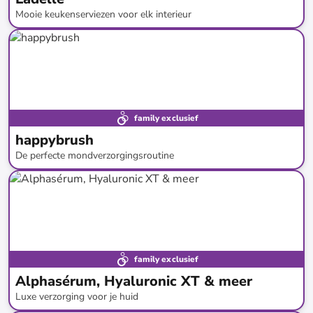
Mooie keukenserviezen voor elk interieur
tot
-
59
%*
Nieuw bij limango
family exclusief
happybrush
De perfecte mondverzorgingsroutine
tot
-
45
%*
family exclusief
Alphasérum, Hyaluronic XT & meer
Luxe verzorging voor je huid