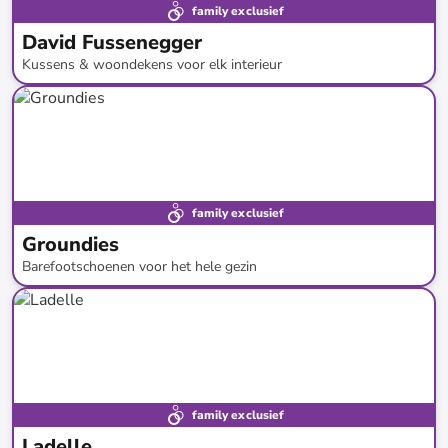
family exclusief
David Fussenegger
Kussens & woondekens voor elk interieur
tot
-
66
%*
family exclusief
Groundies
Barefootschoenen voor het hele gezin
tot
-
55
%*
family exclusief
Ladelle