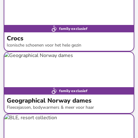
family exclusief
Crocs
Iconische schoenen voor het hele gezin
tot
-
51
%*
family exclusief
Geographical Norway dames
Fleecejassen, bodywarmers & meer voor haar
tot
-
75
%*
Restock