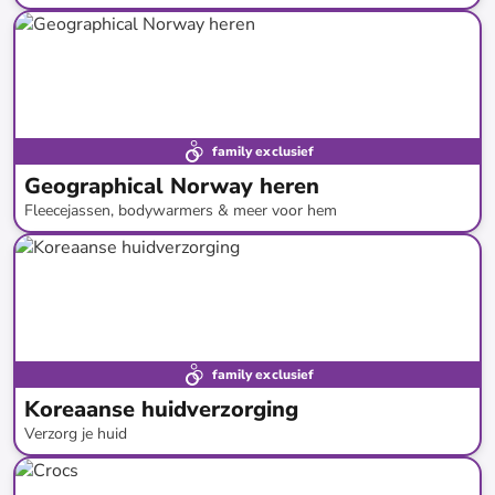
tot
-
60
%*
family exclusief
Geographical Norway heren
Fleecejassen, bodywarmers & meer voor hem
tot
-
75
%*
Restock
family exclusief
Koreaanse huidverzorging
Verzorg je huid
tot
-
50
%*
Gratis verzending