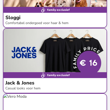
family exclusief
Sloggi
Comfortabel ondergoed voor haar & hem
tot
-
70
%*
family exclusief
Jack & Jones
Casual looks voor hem
tot
-
50
%*