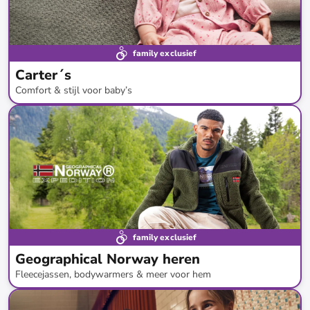
family exclusief
Carter´s
Comfort & stijl voor baby’s
tot
-
60
%*
family exclusief
Geographical Norway heren
Fleecejassen, bodywarmers & meer voor hem
tot
-
75
%*
Restock