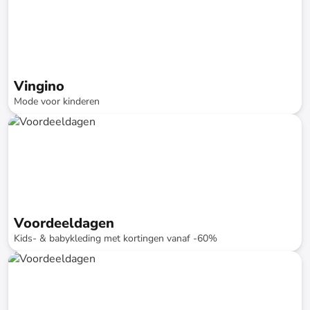
Vingino
Mode voor kinderen
tot
-
70
%*
Snellere levering
Voordeeldagen
Kids- & babykleding met kortingen vanaf -60%
tot
-
74
%*
Snellere levering
SALE