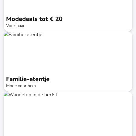
Modedeals tot € 20
Voor haar
tot
-
75
%*
SALE
Familie-etentje
Mode voor hem
tot
-
75
%*