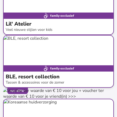
family exclusief
Lil' Atelier
Veel nieuwe stijlen voor kids
tot
-
42
%*
Nieuwe collectie
family exclusief
BLE, resort collection
Tassen & accessoires voor de zomer
tot
-
67
%*