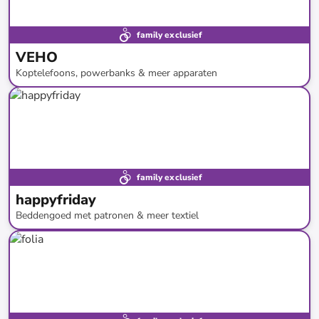
family exclusief
VEHO
Koptelefoons, powerbanks & meer apparaten
tot
-
86
%*
family exclusief
happyfriday
Beddengoed met patronen & meer textiel
tot
-
71
%*