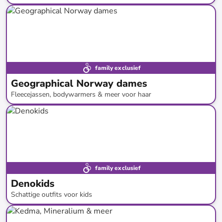
tot
-
73
%*
Nieuwe collectie
family exclusief
Geographical Norway dames
Fleecejassen, bodywarmers & meer voor haar
tot
-
75
%*
Restock
family exclusief
Denokids
Schattige outfits voor kids
tot
-
80
%*