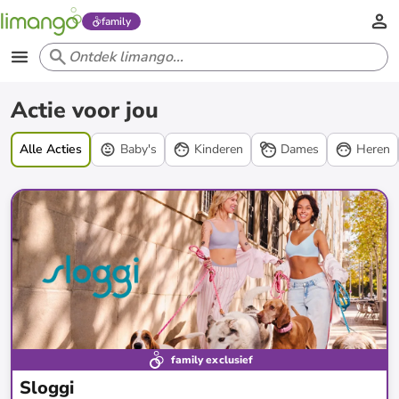
family
Acties
Actie voor jou
Alle Acties
Baby's
Kinderen
Dames
Heren
family exclusief
Sloggi