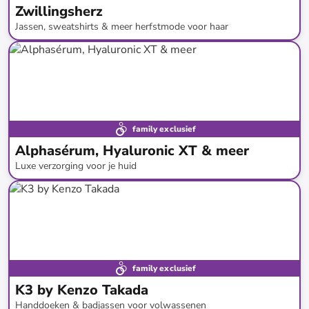
Zwillingsherz
Jassen, sweatshirts & meer herfstmode voor haar
tot
-
71
%*
family exclusief
Alphasérum, Hyaluronic XT & meer
Luxe verzorging voor je huid
tot
-
92
%*
family exclusief
K3 by Kenzo Takada
Handdoeken & badjassen voor volwassenen