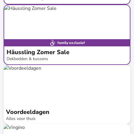
tot
-
72
%*
family exclusief
Häussling Zomer Sale
Dekbedden & kussens
tot
-
71
%*
Voordeeldagen
Alles voor thuis
tot
-
74
%*
Snellere levering
SALE