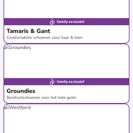
family exclusief
Tamaris & Gant
Comfortabele schoenen voor haar & hem
tot
-
49
%*
family exclusief
Groundies
Barefootschoenen voor het hele gezin
tot
-
55
%*