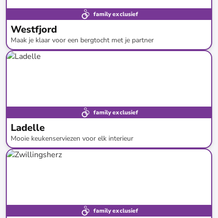
family exclusief
Westfjord
Maak je klaar voor een bergtocht met je partner
tot
-
69
%*
family exclusief
Ladelle
Mooie keukenserviezen voor elk interieur
tot
-
59
%*
Nieuw bij limango
family exclusief