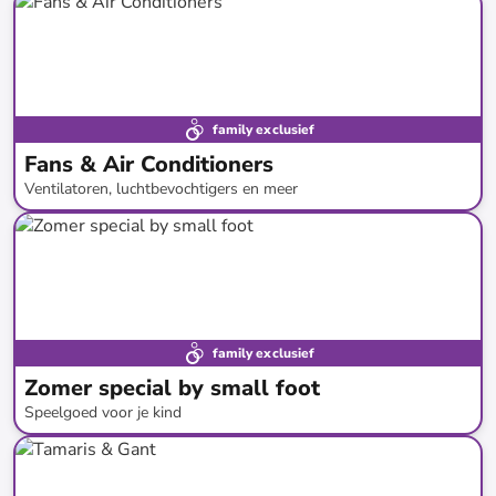
tot
-
40
%*
family exclusief
Fans & Air Conditioners
Ventilatoren, luchtbevochtigers en meer
tot
-
64
%*
Nieuw bij limango
family exclusief
Zomer special by small foot
Speelgoed voor je kind
tot
-
43
%*