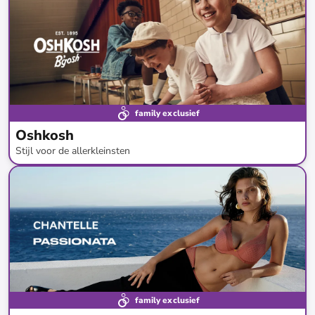
family exclusief
Oshkosh
Stijl voor de allerkleinsten
tot
-
65
%*
family exclusief