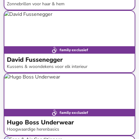
Zonnebrillen voor haar & hem
tot
-
79
%*
family exclusief
David Fussenegger
Kussens & woondekens voor elk interieur
tot
-
66
%*
family exclusief
Hugo Boss Underwear
Hoogwaardige herenbasics