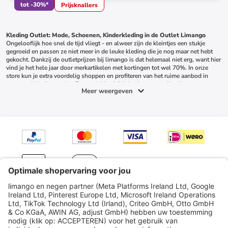
tot
-
30
%*
Prijsknallers
Kleding Outlet: Mode, Schoenen, Kinderkleding in de Outlet Limango
Ongelooflijk hoe snel de tijd vliegt - en alweer zijn de kleintjes een stukje 
gegroeid en passen ze niet meer in de leuke kleding die je nog maar net hebt 
gekocht. Dankzij de outletprijzen bij limango is dat helemaal niet erg, want hier 
vind je het hele jaar door merkartikelen met kortingen tot wel 70%. In onze 
store kun je extra voordelig shoppen en profiteren van het ruime aanbod in 
onze 
merkkleding outlet
. Zo ontdek je altijd de nieuwste collecties en 
Meer weergeven
aanbiedingen. Zo blijft de kledingkast van jouw kleintjes altijd up-to-date.
Maar niet alleen kinderen vinden hier nieuwe favorieten - bijvoorbeeld van ons 
eigen merk 
Lamino
 - want de outletshop heeft ook een ruim aanbod voor 
dames en heren. Of je nu op zoek bent naar trendy kleding, schoenen, tassen of 
bijpassende 
accessoires
 - voordelig winkelen wordt zo echt leuk, beloofd! 
Zelfs dirndls en traditionele klederdracht kun je bij limango ontdekken - en om 
van je huis een thuis te maken, presenteert limango meubels en 
accessoires
voor elke kamer.
Bekijk direct ons volledige assortiment en ontdek de beste deals voor het hele 
gezin.
Inleiding tot de outlet
6.2 million limango packages per year
Welkom bij dé online outlet waar shoppen voor de nieuwste merkkleding een 
echt feestje wordt! In onze outlet vindt u een ruime selectie topmerken zoals 
ONLY
, 
VILA
 en 
Tom Tailor
 – allemaal tegen verrassend lage prijzen. Of u nu 