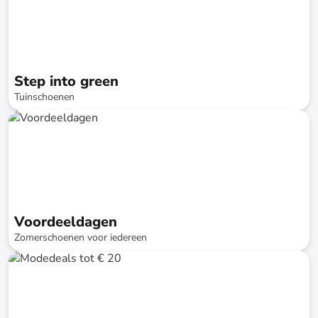
Step into green
Tuinschoenen
tot
-
76
%*
Snellere levering
Voordeeldagen
Zomerschoenen voor iedereen
tot
-
74
%*
Snellere levering
SALE