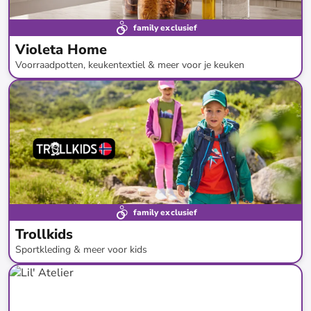
family exclusief
Violeta Home
Voorraadpotten, keukentextiel & meer voor je keuken
tot
-
80
%*
Restock
Prijsknallers
family exclusief
Trollkids
Sportkleding & meer voor kids
tot
-
49
%*