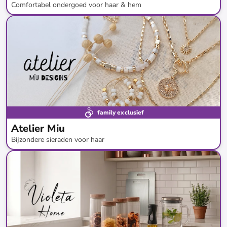
Comfortabel ondergoed voor haar & hem
tot
-
70
%*
family exclusief
Atelier Miu
Bijzondere sieraden voor haar
tot
-
82
%*