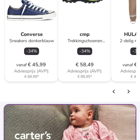
Converse
cmp
HULA
Sneakers donkerblauw
Trekkingschoenen
2-delig re
"Rigel" antraciet
"Storm"
-
34
%
-
34
%
-
32
€ 45,99
€ 58,49
€ 
vanaf
vanaf
Adviesprijs (AVP):
Adviesprijs (AVP):
Adviesprij
€ 69,99
*
€ 89,95
*
€ 40,