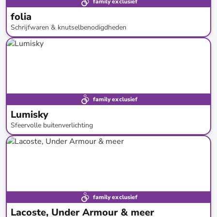
family exclusief
folia
Schrijfwaren & knutselbenodigdheden
tot
-
59
%*
family exclusief
Lumisky
Sfeervolle buitenverlichting
tot
-
78
%*
Restock
family exclusief
Lacoste, Under Armour & meer