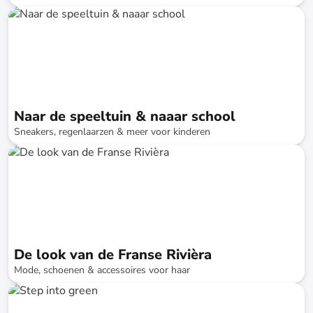
tot
-
73
%*
Snellere levering
SALE
Naar de speeltuin & naaar school
Sneakers, regenlaarzen & meer voor kinderen
tot
-
73
%*
De look van de Franse Rivièra
Mode, schoenen & accessoires voor haar
tot
-
77
%*