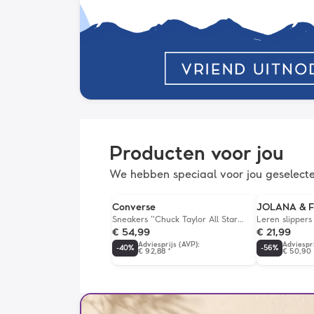
Producten voor jou
We hebben speciaal voor jou geselect
Converse
JOLANA & 
Sneakers "Chuck Taylor All Star
Leren slippers
Lift" zwart
€ 54,99
€ 21,99
Adviesprijs (AVP)
:
Adviespr
-
40
%
-
56
%
€ 92,88
*
€ 50,90