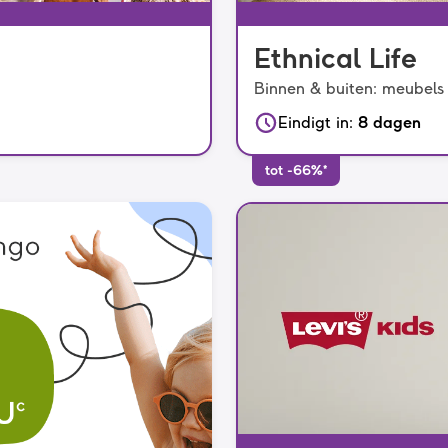
Ethnical Life
Binnen & buiten: meubels
Eindigt in
:
8 dagen
tot -66%*