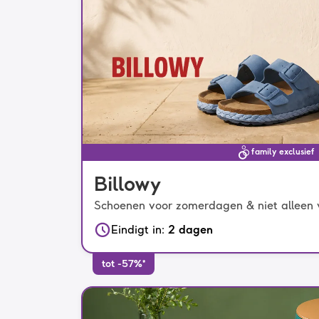
family exclusief
Billowy
Schoenen voor zomerdagen & niet alleen
Eindigt in
:
2 dagen
tot -57%*