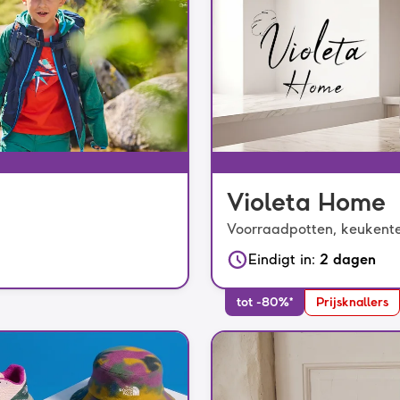
Violeta Home
Voorraadpotten, keukente
Eindigt in
:
2 dagen
tot -80%*
Prijsknallers