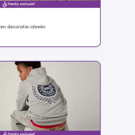
family exclusief
 en decoratie-ideeën
family exclusief