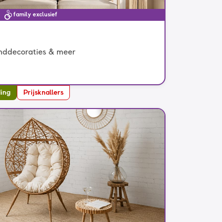
family exclusief
anddecoraties & meer
ding
Prijsknallers