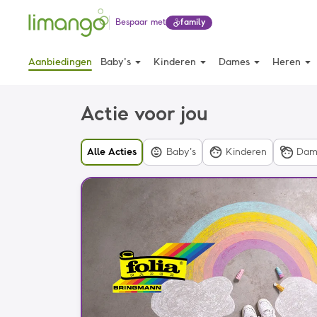
Bespaar met
family
arrow_drop_down
arrow_drop_down
arrow_drop_down
arrow_drop_down
Aanbiedingen
Baby's
Kinderen
Dames
Heren
Actie voor jou
Alle Acties
Baby's
Kinderen
Dam