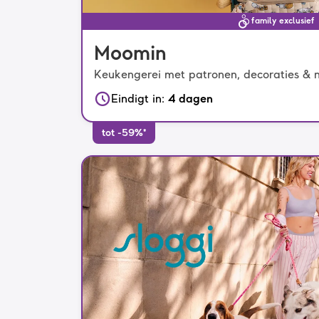
family exclusief
Moomin
Keukengerei met patronen, decoraties & n
Eindigt in
:
4 dagen
tot -59%*