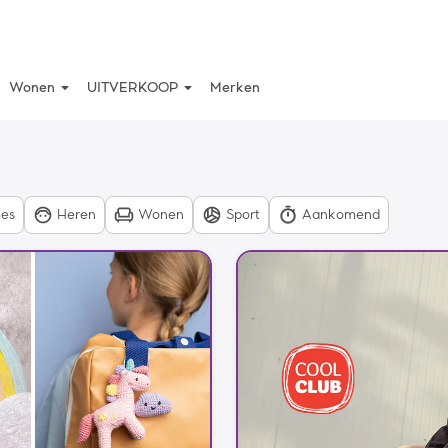
arrow_drop_down
arrow_drop_down
Wonen
UITVERKOOP
Merken
es
Heren
Wonen
Sport
Aankomend