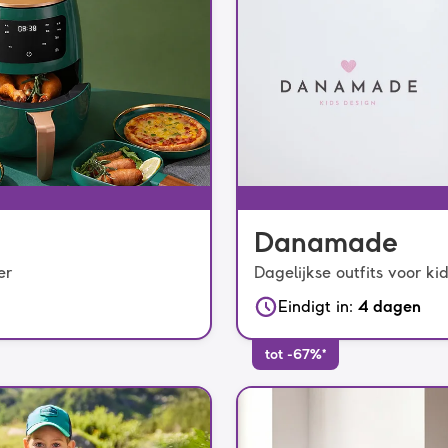
Danamade
er
Dagelijkse outfits voor ki
Eindigt in
:
4 dagen
tot -67%*