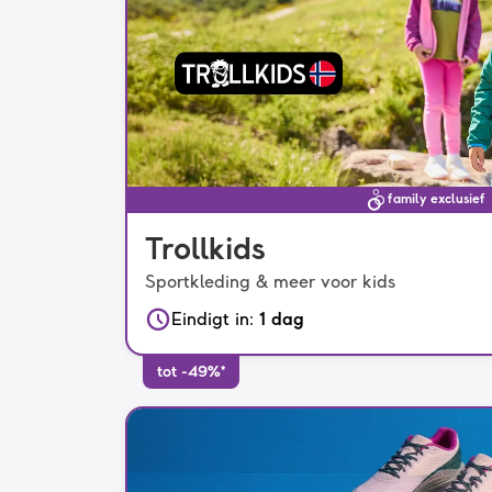
family exclusief
Trollkids
Sportkleding & meer voor kids
Eindigt in
:
1 dag
tot -49%*