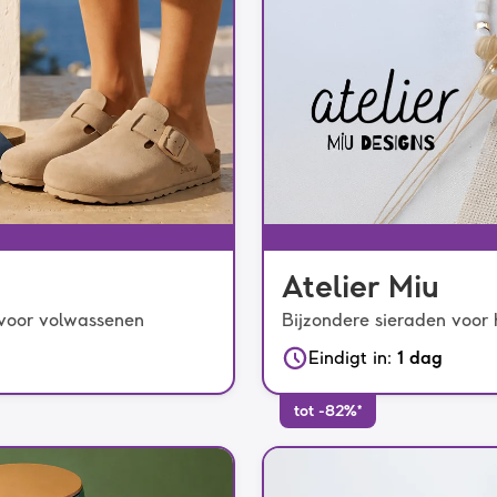
Atelier Miu
 voor volwassenen
Bijzondere sieraden voor
Eindigt in
:
1 dag
tot -82%*