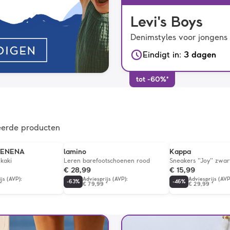
Levi's Boys
Denimstyles voor jongens
Eindigt in
:
3 dagen
tot -60%*
eerde producten
FENENA
lamino
Kappa
 kaki
Leren barefootschoenen rood
Sneakers "Joy" zwar
€ 28,99
€ 15,99
ijs (AVP)
:
Adviesprijs (AVP)
:
Adviesprijs (AVP
-
63
%
-
46
%
*
€ 79,99
*
€ 29,99
*