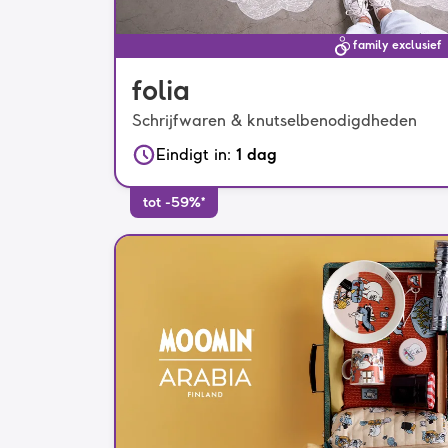
family exclusief
folia
Schrijfwaren & knutselbenodigdheden
Eindigt in
:
1 dag
tot -59%*