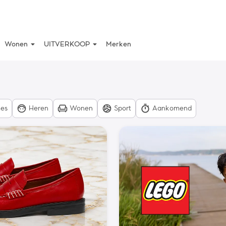
arrow_drop_down
arrow_drop_down
Wonen
UITVERKOOP
Merken
es
Heren
Wonen
Sport
Aankomend