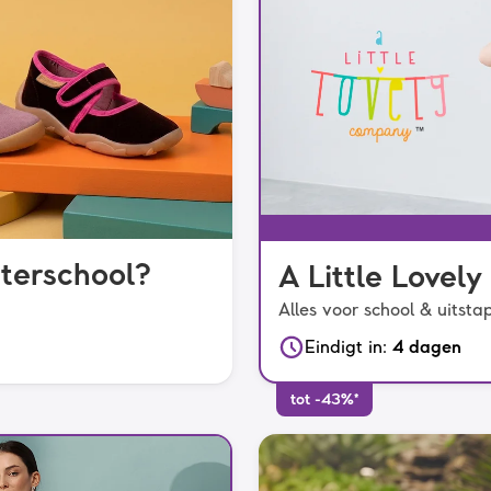
uterschool?
A Little Love
Alles voor school & uitsta
Eindigt in
:
4 dagen
tot -43%*