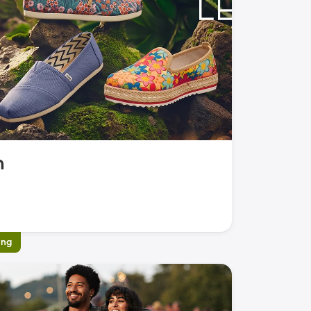
n
ing