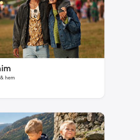
nim
 & hem