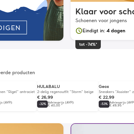
Klaar voor sch
Schoenen voor jongens
Eindigt in
:
4 dagen
tot -74%*
eerde producten
HULABALU
Geox
en "Rigel" antraciet
2-delig regenoutfit "Storm" beige
Sneakers "Assister" 
€ 26,99
€ 22,99
js (AVP)
:
Adviesprijs (AVP)
:
Adviesprijs (AVP
-
32
%
-
53
%
*
€ 40,00
*
€ 49,95
*