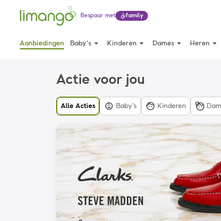
Bespaar met
family
arrow_drop_down
arrow_drop_down
arrow_drop_down
arrow_drop_down
Aanbiedingen
Baby's
Kinderen
Dames
Heren
Actie voor jou
Alle Acties
Baby's
Kinderen
Dam