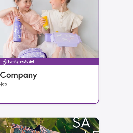
family exclusief
ly Company
pjes