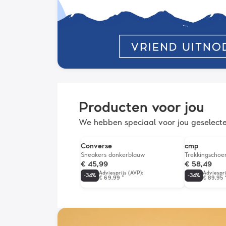
Producten voor jou
We hebben speciaal voor jou geselect
Converse
cmp
Sneakers donkerblauw
Trekkingschoen
€ 45,99
€ 58,49
Adviesprijs (AVP)
:
Adviespri
-
34
%
-
34
%
€ 69,99
*
€ 89,95