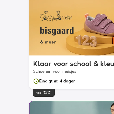
Klaar voor school & kle
Schoenen voor meisjes
Eindigt in
:
4 dagen
tot -74%*