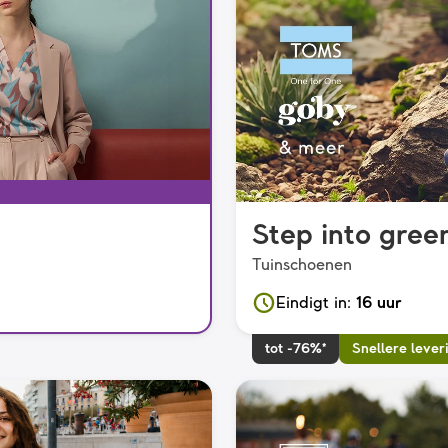
Step into gree
Tuinschoenen
Eindigt in
:
16 uur
tot -76%*
Snellere lever