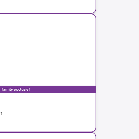
family exclusief
n