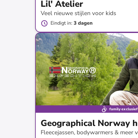
Lil' Atelier
Veel nieuwe stijlen voor kids
Eindigt in
:
3 dagen
tot
-
42
%*
Nieuwe collectie
family exclusief
Geographical Norway h
Fleecejassen, bodywarmers & meer 