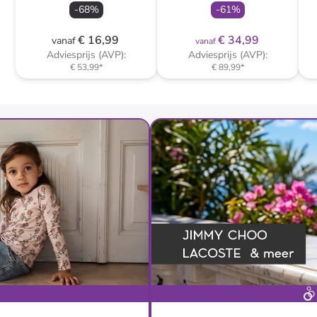
-
68
%
-
61
%
€ 16,99
€ 34,99
vanaf
vanaf
Adviesprijs (AVP):
Adviesprijs (AVP):
€ 53,99
*
€ 89,99
*