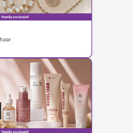
family exclusief
 haar
family exclusief