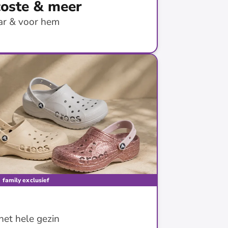
coste & meer
ar & voor hem
ding
family exclusief
het hele gezin