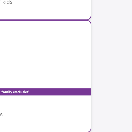
 kids
family exclusief
’s