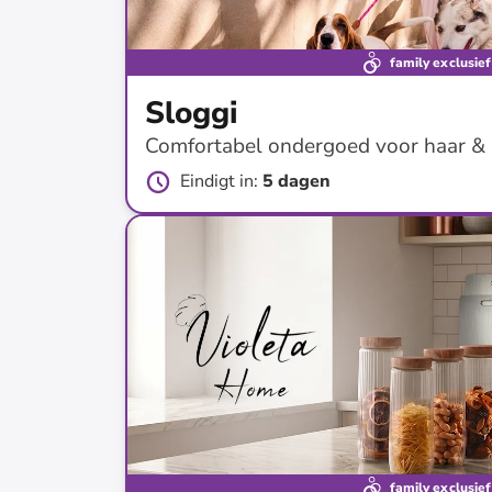
family exclusief
Sloggi
Comfortabel ondergoed voor haar &
Eindigt in
:
5 dagen
tot
-
70
%*
family exclusief