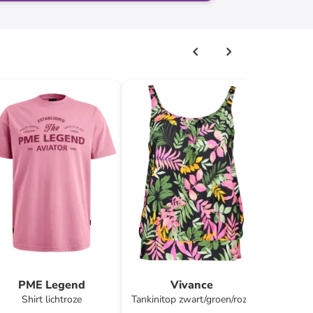
S
Advi
PME Legend
Vivance
Shirt lichtroze
Tankinitop zwart/groen/roze