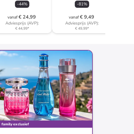
-
44
%
-
81
%
€ 24,99
€ 9,49
vanaf
vanaf
Adviesprijs (AVP):
Adviesprijs (AVP):
€ 44,99
*
€ 49,99
*
family exclusief