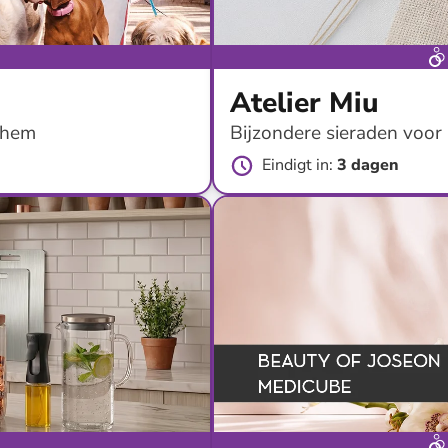
Atelier Miu
 hem
Bijzondere sieraden voor
Eindigt in
:
3 dagen
tot
-
82
%*