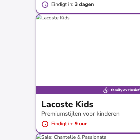
Eindigt in
:
3 dagen
tot
-
75
%*
Restock
family exclusief
Lacoste Kids
Premiumstijlen voor kinderen
Eindigt in
:
9 uur
tot
-
46
%*