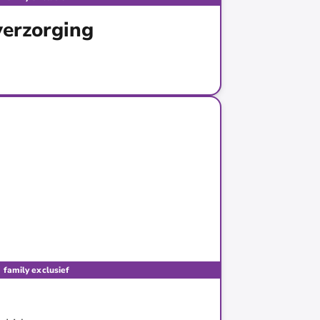
verzorging
ding
family exclusief