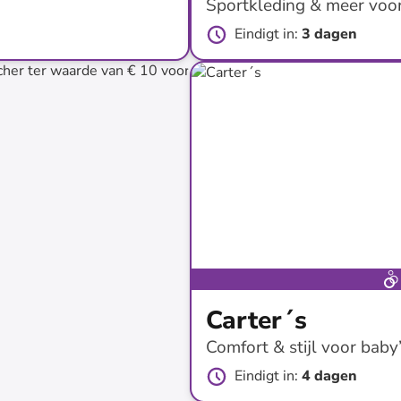
Sportkleding & meer voor
Eindigt in
:
3 dagen
tot
-
49
%*
Carter´s
Comfort & stijl voor baby
Eindigt in
:
4 dagen