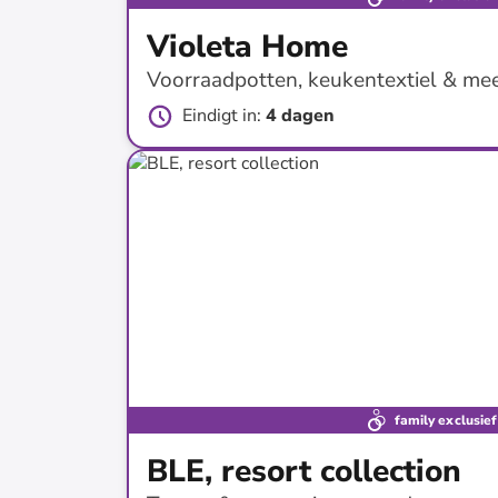
Violeta Home
Voorraadpotten, keukentextiel & mee
Eindigt in
:
4 dagen
tot
-
80
%*
Prijsknallers
family exclusief
BLE, resort collection