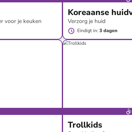
Koreaanse huid
r voor je keuken
Verzorg je huid
Eindigt in
:
3 dagen
tot
-
50
%*
Gratis verzen
Trollkids