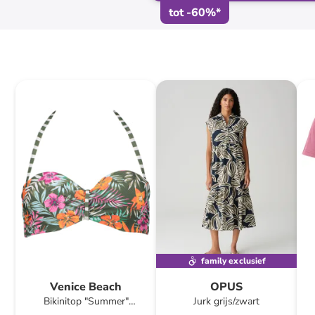
tot
-
60
%*
family exclusief
Venice Beach
OPUS
Bikinitop "Summer"
Jurk grijs/zwart
olijfgroen/oranje/roze