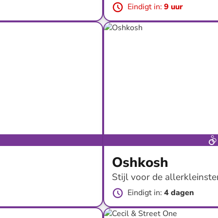
Eindigt in
:
9 uur
tot
-
51
%*
Oshkosh
Stijl voor de allerkleinste
Eindigt in
:
4 dagen
tot
-
65
%*