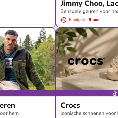
Jimmy Choo, La
Sensuele geuren voor ha
Eindigt in
:
9 uur
tot
-
76
%*
Gratis verzen
eren
Crocs
voor hem
Iconische schoenen voor 