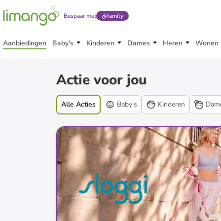
Bespaar met
family
Aanbiedingen
Baby's
Kinderen
Dames
Heren
Wonen
Acties
Actie voor jou
Alle Acties
Baby's
Kinderen
Dam