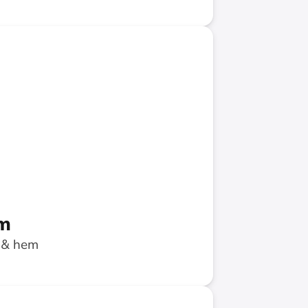
ing
im
r & hem