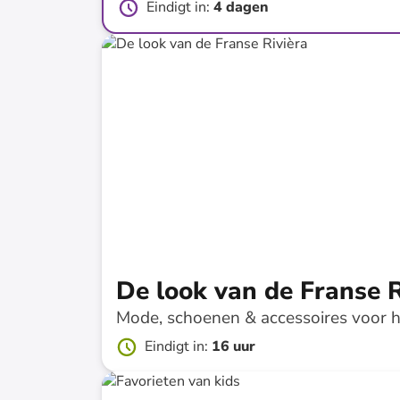
Eindigt in
:
4 dagen
tot
-
84
%*
Nieuwe collectie
De look van de Franse R
Mode, schoenen & accessoires voor 
Eindigt in
:
16 uur
tot
-
77
%*