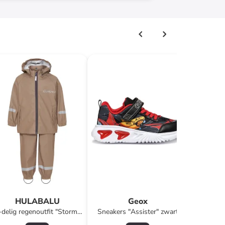
Slaapkuss
- (L
Advi
HULABALU
Geox
-delig regenoutfit "Storm"
Sneakers "Assister" zwart
beige