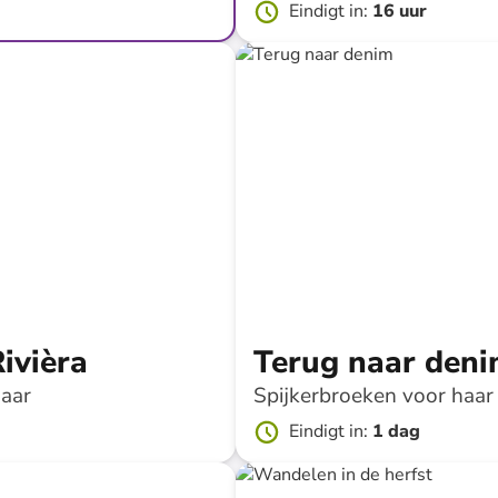
Eindigt in
:
16 uur
tot
-
76
%*
Snellere lever
ivièra
Terug naar den
haar
Spijkerbroeken voor haa
Eindigt in
:
1 dag
tot
-
70
%*