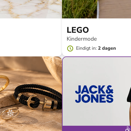
LEGO
Kindermode
Eindigt in
:
2 dagen
tot
-
72
%*
Snellere lever