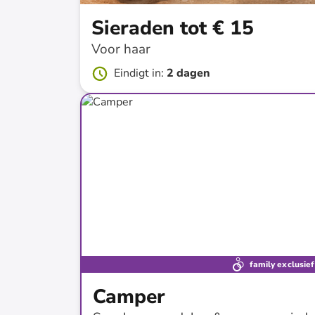
Sieraden tot € 15
Voor haar
Eindigt in
:
2 dagen
tot
-
75
%*
SALE
family exclusief
Camper