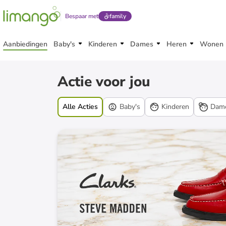
Bespaar met
family
Aanbiedingen
Baby's
Kinderen
Dames
Heren
Wonen
Acties
Actie voor jou
Alle Acties
Baby's
Kinderen
Dam