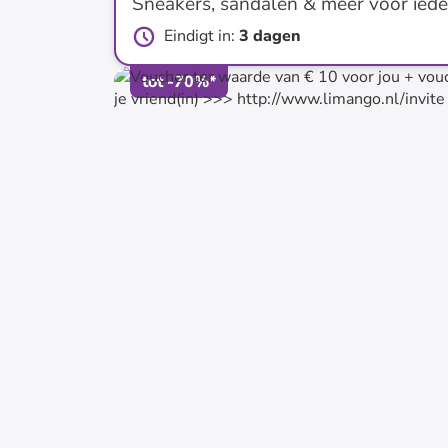
Sneakers, sandalen & meer voor ied
Eindigt in
:
3 dagen
tot
-
70
%*