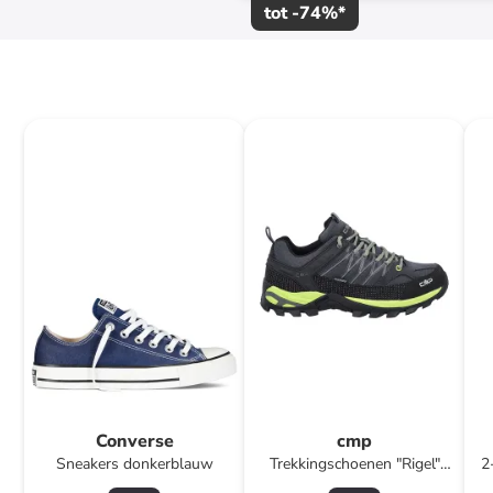
tot
-
74
%*
Converse
cmp
Sneakers donkerblauw
Trekkingschoenen "Rigel"
2
antraciet