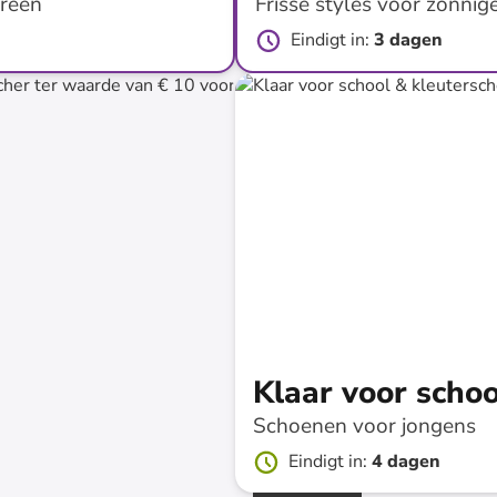
ereen
Frisse styles voor zonnig
Eindigt in
:
3 dagen
tot
-
60
%*
Klaar voor schoo
Schoenen voor jongens
Eindigt in
:
4 dagen