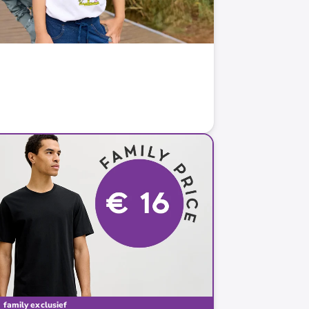
ing
family exclusief