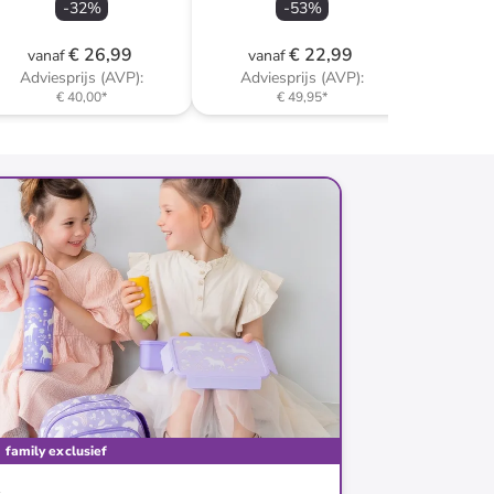
-
32
%
-
53
%
€ 26,99
€ 22,99
vanaf
vanaf
Adviesprijs (AVP):
Adviesprijs (AVP):
€ 40,00
*
€ 49,95
*
family exclusief