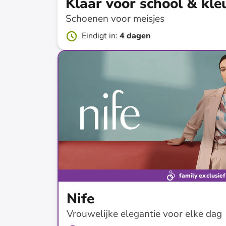
Klaar voor school & kle
Schoenen voor meisjes
Eindigt in
:
4 dagen
tot
-
74
%*
family exclusief
Nife
Vrouwelijke elegantie voor elke dag