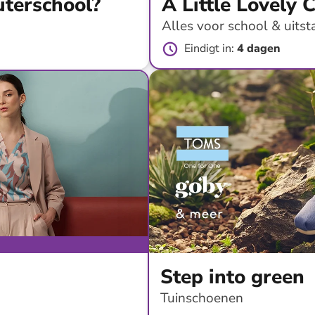
uterschool?
A Little Lovely
Alles voor school & uitst
Eindigt in
:
4 dagen
tot
-
43
%*
Step into green
Tuinschoenen