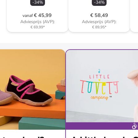
-
34
%
-
34
%
€ 45,99
€ 58,49
vanaf
Adviesprijs (AVP):
Adviesprijs (AVP):
€ 69,99
*
€ 89,95
*