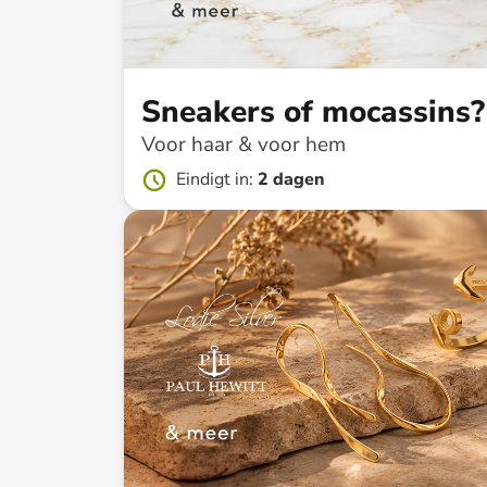
Sneakers of mocassins?
Voor haar & voor hem
Eindigt in
:
2 dagen
tot
-
74
%*