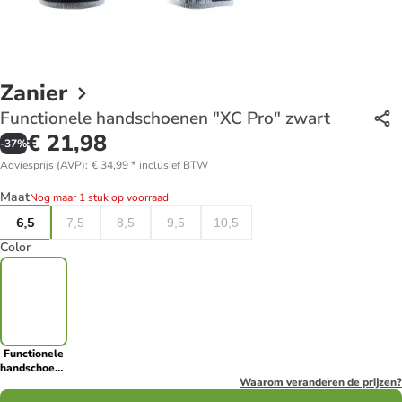
Zanier
Functionele handschoenen "XC Pro" zwart
€ 21,98
-
37
%
Adviesprijs (AVP)
:
€ 34,99
*
inclusief BTW
Maat
Nog maar 1 stuk op voorraad
6,5
7,5
8,5
9,5
10,5
Color
Functionele
handschoenen
"XC Pro"
Waarom veranderen de prijzen?
zwart