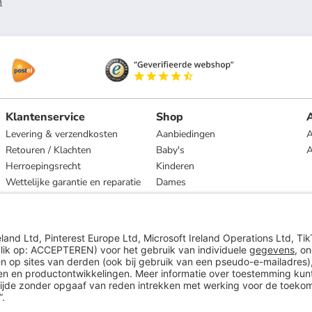
n
Klantenservice
Shop
A
Levering & verzendkosten
Aanbiedingen
A
Retouren / Klachten
Baby's
Herroepingsrecht
Kinderen
Wettelijke garantie en reparatie
Dames
Heren
Wonen
Merken
* Op basis van de adviesprijs van de fabrikant