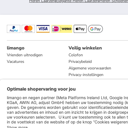
Heren Laarzen
|
Elegante Heren Laarzen
|
Heren Schoene
limango
Veilig winkelen
Vrienden uitnodigen
Colofon
Vacatures
Privacybeleid
Algemene voorwaarden
Privacy-instellingen
Compliance