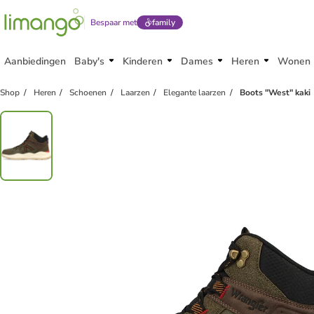
Bespaar met
family
Aanbiedingen
Baby's
Kinderen
Dames
Heren
Wonen
Shop
Heren
Schoenen
Laarzen
Elegante laarzen
Boots "West" kaki