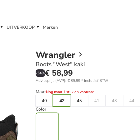
UITVERKOOP
Merken
Wrangler
Boots "West" kaki
€ 58,99
-
34
%
Adviesprijs (AVP)
:
€ 89,99
*
inclusief BTW
Maat
Nog maar 1 stuk op voorraad
40
42
45
41
43
44
Color