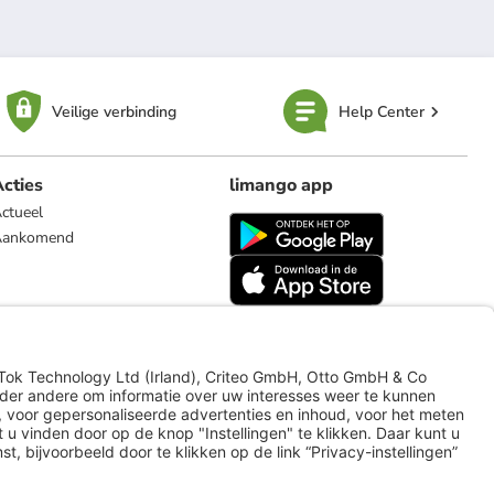
Veilige verbinding
Help Center
cties
limango app
ctueel
Aankomend
limango.de
limango.pl