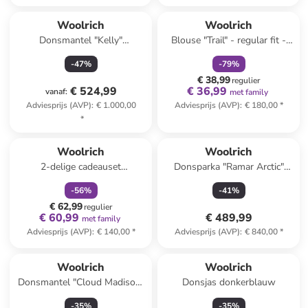
family
korting
Woolrich
Woolrich
Donsmantel "Kelly"
Blouse "Trail" - regular fit -
donkerbruin
kaki/meerkleurig
-
47
%
-
79
%
€ 38,99
regulier
€ 524,99
€ 36,99
vanaf
:
met family
Adviesprijs (AVP)
:
€ 1.000,00
Adviesprijs (AVP)
:
€ 180,00
*
*
family
korting
Woolrich
Woolrich
2-delige cadeauset
Donsparka "Ramar Arctic"
donkerblauw
zwart
-
56
%
-
41
%
€ 62,99
regulier
€ 60,99
€ 489,99
met family
Adviesprijs (AVP)
:
€ 140,00
*
Adviesprijs (AVP)
:
€ 840,00
*
Woolrich
Woolrich
Donsmantel "Cloud Madison"
Donsjas donkerblauw
donkerblauw
-
35
%
-
35
%