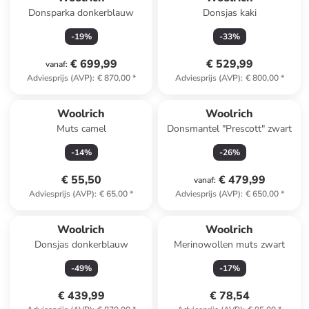
Donsparka donkerblauw
Donsjas kaki
-
19
%
-
33
%
€ 699,99
€ 529,99
vanaf
:
Adviesprijs (AVP)
:
€ 870,00
*
Adviesprijs (AVP)
:
€ 800,00
*
Woolrich
Woolrich
Muts camel
Donsmantel "Prescott" zwart
-
14
%
-
26
%
€ 55,50
€ 479,99
vanaf
:
Adviesprijs (AVP)
:
€ 65,00
*
Adviesprijs (AVP)
:
€ 650,00
*
Woolrich
Woolrich
Donsjas donkerblauw
Merinowollen muts zwart
-
49
%
-
17
%
€ 439,99
€ 78,54