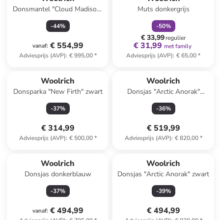
Donsmantel "Cloud Madison"
Muts donkergrijs
crème
-
44
%
-
50
%
€ 33,99
regulier
€ 554,99
€ 31,99
vanaf
:
met family
Adviesprijs (AVP)
:
€ 995,00
*
Adviesprijs (AVP)
:
€ 65,00
*
Woolrich
Woolrich
Donsparka "New Firth" zwart
Donsjas "Arctic Anorak"
donkerblauw
-
37
%
-
36
%
€ 314,99
€ 519,99
Adviesprijs (AVP)
:
€ 500,00
*
Adviesprijs (AVP)
:
€ 820,00
*
Woolrich
Woolrich
Donsjas donkerblauw
Donsjas "Arctic Anorak" zwart
-
37
%
-
39
%
€ 494,99
€ 494,99
vanaf
: