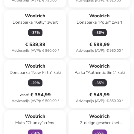
Adviesprijs (AVP)
:
€ 795,00
*
Adviesprijs (AVP)
:
€ 820,00
*
Woolrich
Woolrich
Donsparka "Kelly" zwart
Donsparka "Polar" zwart
-
37
%
-
36
%
€ 539,99
€ 599,99
Adviesprijs (AVP)
:
€ 860,00
*
Adviesprijs (AVP)
:
€ 950,00
*
Woolrich
Woolrich
Donsparka "New Firth" kaki
Parka "Authentic 3in1" kaki
-
29
%
-
35
%
€ 354,99
€ 549,99
vanaf
:
Adviesprijs (AVP)
:
€ 500,00
*
Adviesprijs (AVP)
:
€ 850,00
*
family
korting
family
korting
Woolrich
Woolrich
Muts "Chunky" crème
2-delige geschenkset
donkerblauw
-
54
%
-
55
%