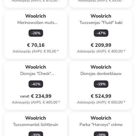
Adviesprijs (AVP)
:
€ 870,00
*
Adviesprijs (AVP)
:
€ 95,00
*
Woolrich
Woolrich
Merinowollen muts
Tusssenjas "Fluid" kaki
donkerblauw
-
26
%
-
47
%
€ 70,16
€ 209,99
Adviesprijs (AVP)
:
€ 95,00
*
Adviesprijs (AVP)
:
€ 400,00
*
Woolrich
Woolrich
Donsjas "Check"
Donsjas donkerblauw
blauw/meerkleurig
-
41
%
-
19
%
€ 234,99
€ 524,99
vanaf
:
Adviesprijs (AVP)
:
€ 400,00
*
Adviesprijs (AVP)
:
€ 650,00
*
Woolrich
Woolrich
Tussenmantel lichtbruin
Parka "Harveys" crème
-
30
%
-
28
%