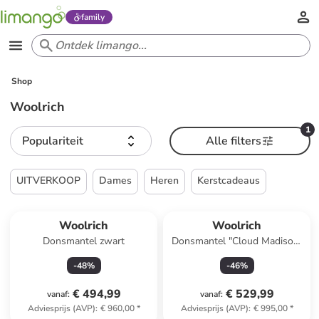
family
Shop
Woolrich
1
Populariteit
Alle filters
UITVERKOOP
Dames
Heren
Kerstcadeaus
Woolrich
Woolrich
Donsmantel zwart
Donsmantel "Cloud Madison"
kaki
-
48
%
-
46
%
€ 494,99
€ 529,99
vanaf
:
vanaf
:
Adviesprijs (AVP)
:
€ 960,00
*
Adviesprijs (AVP)
:
€ 995,00
*