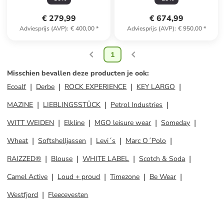
€ 279,99
€ 674,99
Adviesprijs (AVP)
:
€ 400,00
*
Adviesprijs (AVP)
:
€ 950,00
*
1
Misschien bevallen deze producten je ook
:
Ecoalf
Derbe
ROCK EXPERIENCE
KEY LARGO
MAZINE
LIEBLINGSSTÜCK
Petrol Industries
WITT WEIDEN
Elkline
MGO leisure wear
Someday
Wheat
Softshelljassen
Levi´s
Marc O´Polo
RAIZZED®
Blouse
WHITE LABEL
Scotch & Soda
Camel Active
Loud + proud
Timezone
Be Wear
Westfjord
Fleecevesten