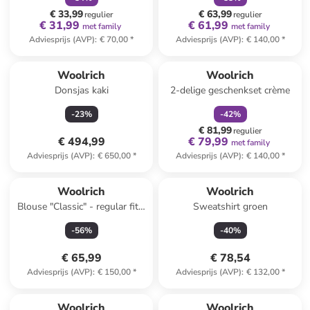
€ 33,99
€ 63,99
regulier
regulier
€ 31,99
€ 61,99
met family
met family
Adviesprijs (AVP)
:
€ 70,00
*
Adviesprijs (AVP)
:
€ 140,00
*
family
korting
Woolrich
Woolrich
Donsjas kaki
2-delige geschenkset crème
-
23
%
-
42
%
€ 81,99
regulier
€ 494,99
€ 79,99
met family
Adviesprijs (AVP)
:
€ 650,00
*
Adviesprijs (AVP)
:
€ 140,00
*
Woolrich
Woolrich
Blouse "Classic" - regular fit -
Sweatshirt groen
blauw
-
56
%
-
40
%
€ 65,99
€ 78,54
Adviesprijs (AVP)
:
€ 150,00
*
Adviesprijs (AVP)
:
€ 132,00
*
Woolrich
Woolrich