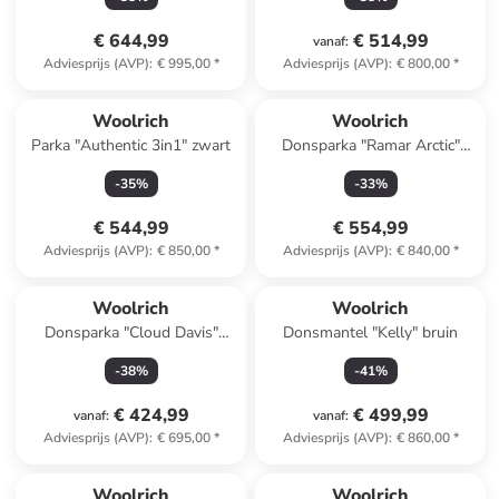
€ 644,99
€ 514,99
vanaf
:
Adviesprijs (AVP)
:
€ 995,00
*
Adviesprijs (AVP)
:
€ 800,00
*
Woolrich
Woolrich
Parka "Authentic 3in1" zwart
Donsparka "Ramar Arctic"
donkerblauw
-
35
%
-
33
%
€ 544,99
€ 554,99
Adviesprijs (AVP)
:
€ 850,00
*
Adviesprijs (AVP)
:
€ 840,00
*
Woolrich
Woolrich
Donsparka "Cloud Davis"
Donsmantel "Kelly" bruin
zwart
-
38
%
-
41
%
€ 424,99
€ 499,99
vanaf
:
vanaf
:
Adviesprijs (AVP)
:
€ 695,00
*
Adviesprijs (AVP)
:
€ 860,00
*
family
korting
Woolrich
Woolrich