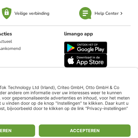
Veilige verbinding
Help Center
cties
limango app
ctueel
Aankomend
limango.de
limango.pl