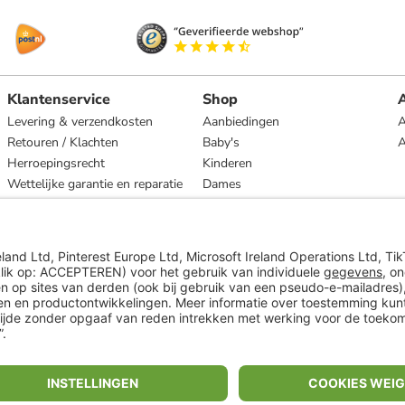
Klantenservice
Shop
A
Levering & verzendkosten
Aanbiedingen
A
Retouren / Klachten
Baby's
Herroepingsrecht
Kinderen
Wettelijke garantie en reparatie
Dames
Heren
Wonen
Merken
* Op basis van de adviesprijs van de fabrikant
** Alle prijsopgaven zijn inclusief belasting en exclusief verzendkosten
ᵃ Bij een minimale bestelwaarde van €15.
ᶜ Alle informatie & voorwaarden op
www.limango.nl/invite