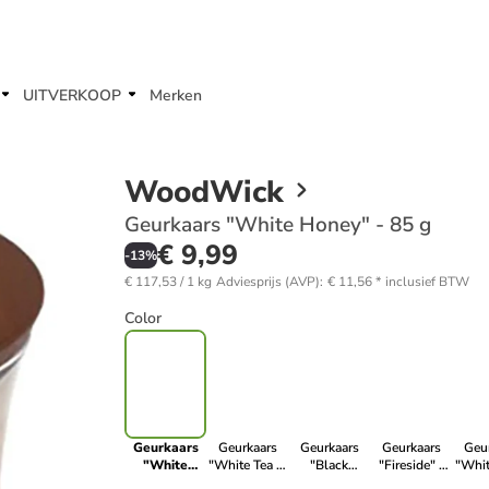
UITVERKOOP
Merken
WoodWick
Geurkaars "White Honey" - 85 g
€ 9,99
-
13
%
€ 117,53 / 1 kg
Adviesprijs (AVP)
:
€ 11,56
*
inclusief BTW
Color
Geurkaars
Geurkaars
Geurkaars
Geurkaars
Geu
"White
"White Tea &
"Black
"Fireside" -
"Whit
Honey" - 85
Jasmine" - 85
Cherry" - 85 g
85 g
- 