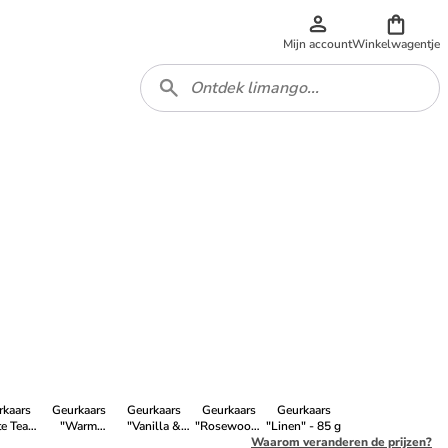
Mijn account
Winkelwagentje
rkaars
Geurkaars
Geurkaars
Geurkaars
Geurkaars
e Teak"
"Warm
"Vanilla &
"Rosewood"
"Linen" - 85 g
85 g
Wool", 85 g
Sea Salt" - 85
- 85 g
Waarom veranderen de prijzen?