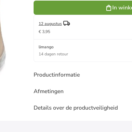
g
g
In wink
12 augustus
€ 3,95
limango
14 dagen retour
Productinformatie
Afmetingen
Details over de productveiligheid