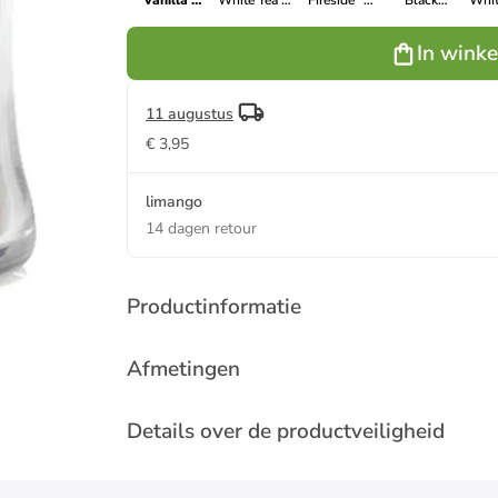
"Vanilla &
"White Tea &
"Fireside" -
"Black
"Whit
Sea Salt" -
Jasmine" - 85
85 g
Cherry" - 85 g
- 
85 g
g
In wink
11 augustus
€ 3,95
limango
14 dagen retour
Productinformatie
Afmetingen
Details over de productveiligheid