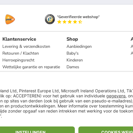
Klantenservice
Shop
A
Levering & verzendkosten
Aanbiedingen
A
Retouren / Klachten
Baby's
Herroepingsrecht
Kinderen
Wettelijke garantie en reparatie
Dames
Heren
Wonen
Merken
* Op basis van de adviesprijs van de fabrikant
** Alle prijsopgaven zijn inclusief belasting en exclusief verzendkosten
ᵃ Bij een minimale bestelwaarde van €15.