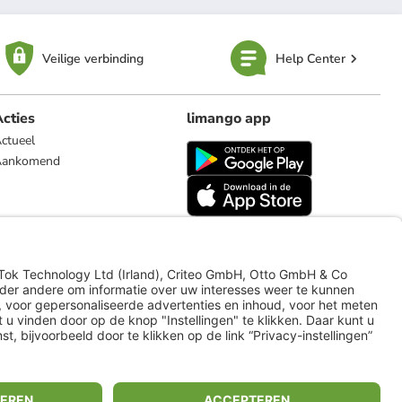
Veilige verbinding
Help Center
cties
limango app
ctueel
Aankomend
limango.de
limango.pl