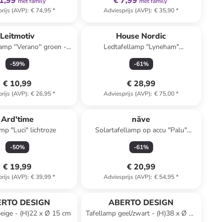
1,99
€ 7,99
met family
met family
rijs (AVP)
:
€ 74,95
*
Adviesprijs (AVP)
:
€ 35,90
*
Leitmotiv
House Nordic
amp ''Verano'' groen -
Ledtafellamp "Lyneham"
20 x Ø 13,5 cm
zilverkleurig - (H)28,5 cm
-
59
%
-
61
%
€ 10,99
€ 28,99
rijs (AVP)
:
€ 26,95
*
Adviesprijs (AVP)
:
€ 75,00
*
Ard'time
näve
mp "Luci" lichtroze
Solartafellamp op accu "Palu"
lichtroze - (H)30 x Ø 20 cm
-
50
%
-
61
%
€ 19,99
€ 20,99
rijs (AVP)
:
€ 39,99
*
Adviesprijs (AVP)
:
€ 54,95
*
ERTO DESIGN
ABERTO DESIGN
eige - (H)22 x Ø 15 cm
Tafellamp geel/zwart - (H)38 x Ø 23