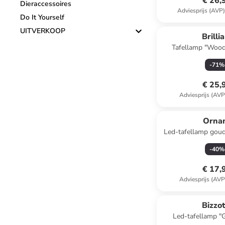
€ 26,
Dieraccessoires
Adviesprijs (AVP
Do It Yourself
UITVERKOOP
Brilli
Tafellamp "Woodb
(H)48,5 x 
-
71
%
€ 25,
Adviesprijs (AVP
Orna
Led-tafellamp goudkleurig - (L)37
cm
-
40
%
€ 17,
Adviesprijs (AVP
Bizzot
Led-tafellamp "G