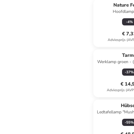
Nature F
Hoofdlamp
-
4
%
€ 7,
Adviesprijs (AV
Tarm
Werklamp groen - (
(D)2,5
-
37
%
€ 14,
Adviesprijs (AVP
Hübs
Ledtafellamp "Mush
x Ø 15
-
55
%