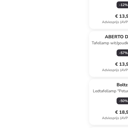
(H)14,6 x Ø
-
12
%
€ 13,
Adviesprijs (AVP
ABERTO D
Tafellamp wit/goudk
Ø 22 
-
57
%
€ 13,
Adviesprijs (AVP
Bolt
Ledtafellamp "Petu
(H)25,5
-
50
%
€ 18,
Adviesprijs (AVP