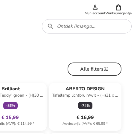
Mijn account
Winkelwagentje
Alle filters
family
exclusief
Brilliant
ABERTO DESIGN
Teddy" groen - (H)30 x
Tafellamp lichtbruin/wit - (H)31 x Ø
Ø 23 cm
22 cm
-
86
%
-
74
%
€ 15,99
€ 16,99
rijs (AVP)
:
€ 114,99
*
Adviesprijs (AVP)
:
€ 65,99
*