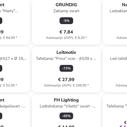
ant
GRUNDIG
Na
p "Marty"
Zaklamp zwart
Ledzaklam
 - EEK G (A tot
-
5
%
99
€ 7,84
)
:
€ 84,99
*
Adviesprijs (AVP)
:
€ 8,29
*
Advies
e
Leitmotiv
(H)17 x Ø 19,5
Tafellamp ''Prisa'' roze - (H)39 x Ø
Led-tafel
25 cm
(H)
-
73
%
99
€ 27,99
)
:
€ 52,95
*
Adviesprijs (AVP)
:
€ 106,95
*
Adviesp
ant
FH Lighting
beige/zwart -
Ledtafellamp "Viletto" zwart -
Tafellamp "
cm
(H)36 x Ø 11 cm
-
65
%
€