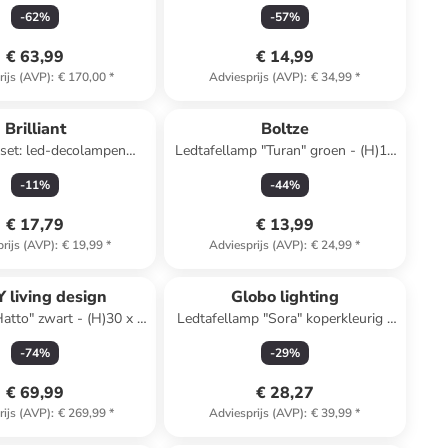
)25 x Ø 20 cm
15 cm
-
62
%
-
57
%
€ 63,99
€ 14,99
rijs (AVP)
:
€ 170,00
*
Adviesprijs (AVP)
:
€ 34,99
*
Brilliant
Boltze
 set: led-decolampen
Ledtafellamp "Turan" groen - (H)19
grijs - (H)15,5 x Ø 8 cm
cm
-
11
%
-
44
%
€ 17,79
€ 13,99
rijs (AVP)
:
€ 19,99
*
Adviesprijs (AVP)
:
€ 24,99
*
 living design
Globo lighting
atto" zwart - (H)30 x Ø
Ledtafellamp "Sora" koperkleurig -
41 cm
(H)23,5 x Ø 12 cm
-
74
%
-
29
%
€ 69,99
€ 28,27
rijs (AVP)
:
€ 269,99
*
Adviesprijs (AVP)
:
€ 39,99
*