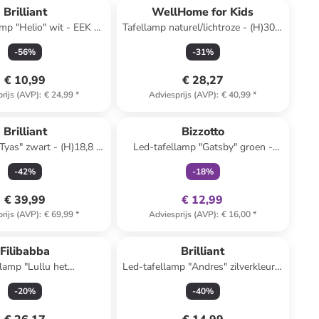
Brilliant
WellHome for Kids
amp "Helio" wit - EEK F
Tafellamp naturel/lichtroze - (H)30,5
(A tot G)
x Ø 18,5 cm
-
56
%
-
31
%
€ 10,99
€ 28,27
rijs (AVP)
:
€ 24,99
*
Adviesprijs (AVP)
:
€ 40,99
*
family
exclusief
Brilliant
Bizzotto
Tyas" zwart - (H)18,8 x
Led-tafellamp "Gatsby" groen -
Ø 27 cm
(H)18 x Ø 11 cm
-
42
%
-
18
%
€ 39,99
€ 12,99
rijs (AVP)
:
€ 69,99
*
Adviesprijs (AVP)
:
€ 16,00
*
Filibabba
Brilliant
lamp "Lullu het
Led-tafellamp "Andres" zilverkleurig
beestje Dame" lichtroze
- EEK F (A tot G)
-
20
%
-
40
%