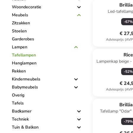
Brilli
Woondecoratie
Led-tafellam
Meubels
goudkleurig/Schwaz
-
67
%
Zitzakken
G)
Stoelen
€ 27,
Garderobes
Adviesprijs (AVP
Lampen
Ric
Tafellampen
Lampenkap beige - 
Hanglampen
cm
Rekken
-
52
%
Kindermeubels
€ 24,
Babymeubels
Adviesprijs (AVP
Overig
Tafels
Brilli
Badkamer
Tafellamp "Odar" 
(H)48 
Techniek
-
79
%
Tuin & Balkon