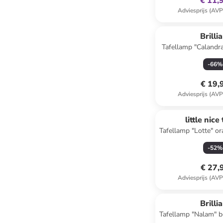
€ 11,
Adviesprijs (AVP
Brilli
Tafellamp "Calandra
(B)12 x (H)23,7
-
66
%
€ 19,
Adviesprijs (AVP
little nice
Tafellamp "Lotte" or
9 cm
-
52
%
€ 27,
Adviesprijs (AVP
family
ex
Brilli
Tafellamp "Nalam" be