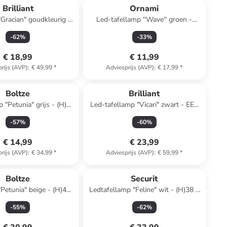
Brilliant
Ornami
"Gracian" goudkleurig -
Led-tafellamp ''Wave'' groen -
)28 x Ø 13 cm
(H)27 x Ø 11 cm
-
62
%
-
33
%
€ 18,99
€ 11,99
rijs (AVP)
:
€ 49,99
*
Adviesprijs (AVP)
:
€ 17,99
*
Boltze
Brilliant
 "Petunia" grijs - (H)25
Led-tafellamp "Vicari" zwart - EEK
x Ø 15 cm
E (A tot G)
-
57
%
-
60
%
€ 14,99
€ 23,99
rijs (AVP)
:
€ 34,99
*
Adviesprijs (AVP)
:
€ 59,99
*
Boltze
Securit
"Petunia" beige - (H)41
Ledtafellamp "Feline" wit - (H)38 x
cm
Ø 11 cm
-
55
%
-
62
%