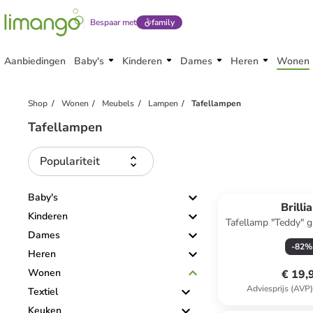
Bespaar met
family
Aanbiedingen
Baby's
Kinderen
Dames
Heren
Wonen
Shop
Wonen
Meubels
Lampen
Tafellampen
Tafellampen
Populariteit
Baby's
Brilli
Kinderen
Tafellamp "Teddy" gr
Dames
23 c
-
82
%
Heren
Wonen
€ 19,
Adviesprijs (AVP
Textiel
Keuken