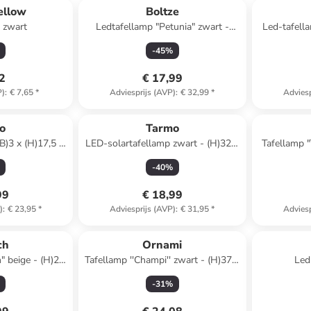
ellow
Boltze
 zwart
Ledtafellamp "Petunia" zwart -
Led-tafell
(H)26 cm
-
45
%
32
€ 17,99
P)
:
€ 7,65
*
Adviesprijs (AVP)
:
€ 32,99
*
Adviesp
o
Tarmo
B)3 x (H)17,5 x
LED-solartafellamp zwart - (H)32 x
Tafellamp "
 cm
Ø 12 cm
-
40
%
99
€ 18,99
)
:
€ 23,95
*
Adviesprijs (AVP)
:
€ 31,95
*
Adviesp
ch
Ornami
" beige - (H)20
Tafellamp ''Champi'' zwart - (H)37,5
Led
 cm
x Ø 22 cm
Lieveheers
-
31
%