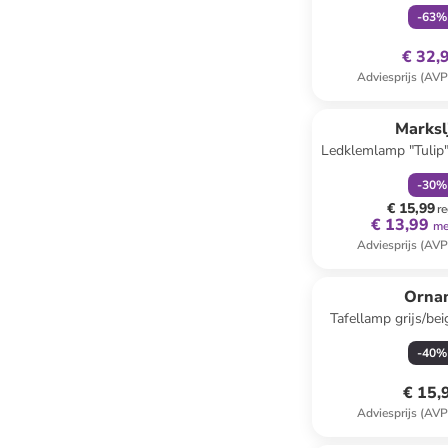
(H)20 x Ø
-
63
%
€ 32,
Adviesprijs (AVP
family
k
Marksl
Ledklemlamp "Tulip"
-
30
%
€ 15,99
re
€ 13,99
me
Adviesprijs (AVP
Orna
Tafellamp grijs/bei
22,5 
-
40
%
€ 15,
Adviesprijs (AVP