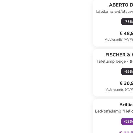
ABERTO D
Tafellamp wit/blauw
cm
-
75
%
€ 48,
Adviesprijs (AVP
FISCHER &
Tafellamp beige - 
-
69
%
€ 30,
Adviesprijs (AVP
family
ex
Brilli
Led-tafellamp "Heli
(A tot 
-
52
%