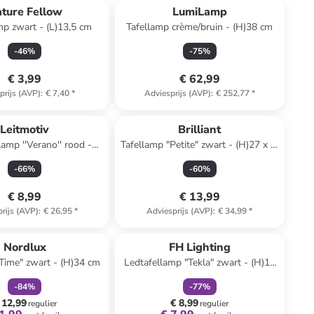
ture Fellow
LumiLamp
p zwart - (L)13,5 cm
Tafellamp crème/bruin - (H)38 cm
-
46
%
-
75
%
€ 3,99
€ 62,99
prijs (AVP)
:
€ 7,40
*
Adviesprijs (AVP)
:
€ 252,77
*
Leitmotiv
Brilliant
lamp ''Verano'' rood -
Tafellamp "Petite" zwart - (H)27 x Ø
20 x Ø 13,5 cm
15 cm
-
66
%
-
60
%
€ 8,99
€ 13,99
rijs (AVP)
:
€ 26,95
*
Adviesprijs (AVP)
:
€ 34,99
*
family
korting
family
korting
Nordlux
FH Lighting
Time" zwart - (H)34 cm
Ledtafellamp "Tekla" zwart - (H)19
x Ø 8 cm
-
84
%
-
77
%
 12,99
€ 8,99
regulier
regulier