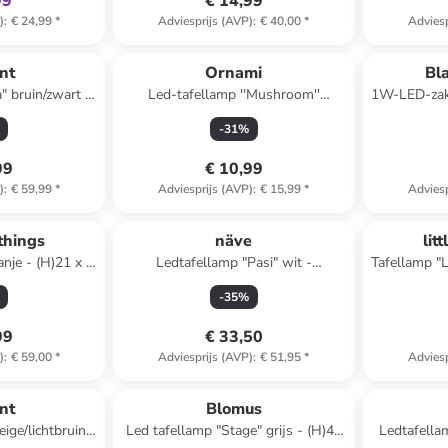
99
€ 14,99
)
:
€ 24,99
*
Adviesprijs (AVP)
:
€ 40,00
*
Adviesp
ant
Ornami
Bl
" bruin/zwart -
Led-tafellamp ''Mushroom''
1W-LED-zak
 x (D)12 cm
zilverkleurig - (H)20,5 x Ø 15,5 cm
-
31
%
99
€ 10,99
)
:
€ 59,99
*
Adviesprijs (AVP)
:
€ 15,99
*
Adviesp
 things
näve
lit
anje - (H)21 x Ø
Ledtafellamp "Pasi" wit -
Tafellamp "L
energieklasse G (A tot G)
-
35
%
99
€ 33,50
)
:
€ 59,00
*
Adviesprijs (AVP)
:
€ 51,95
*
Adviesp
clusief
ant
Blomus
ige/lichtbruin -
Led tafellamp "Stage" grijs - (H)47
Ledtafella