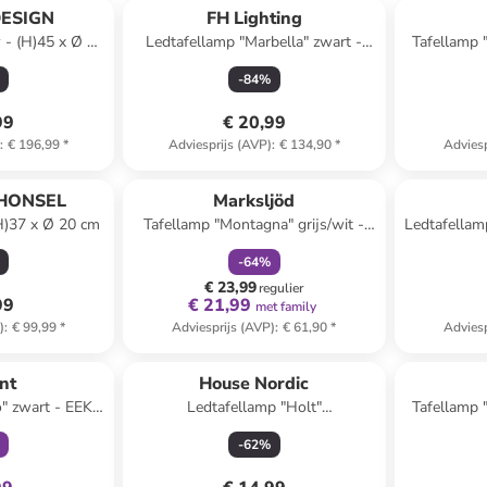
ESIGN
FH Lighting
 - (H)45 x Ø 30
Ledtafellamp "Marbella" zwart -
Tafellamp 
(H)35 x Ø 14 cm
(H
-
84
%
99
€ 20,99
)
:
€ 196,99
*
Adviesprijs (AVP)
:
€ 134,90
*
Adviesp
family
korting
 HONSEL
Marksljöd
(H)37 x Ø 20 cm
Tafellamp "Montagna" grijs/wit -
Ledtafellamp
(H)33 x Ø 18 cm
-
64
%
€ 23,99
regulier
99
€ 21,99
met family
)
:
€ 99,99
*
Adviesprijs (AVP)
:
€ 61,90
*
Adviesp
clusief
ant
House Nordic
o" zwart - EEK F
Ledtafellamp "Holt"
Tafellamp 
G)
wit/zilverkleurig - (H)25 x Ø 15 cm
-
62
%