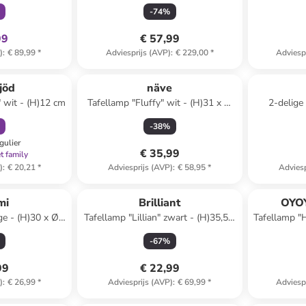
 20 cm
cm
(H
-
74
%
99
€ 57,99
)
:
€ 89,99
*
Adviesprijs (AVP)
:
€ 229,00
*
Adviesp
orting
jöd
näve
 wit - (H)12 cm
Tafellamp "Fluffy" wit - (H)31 x Ø
2-delige
23 cm
"Illusion" 
-
38
%
gulier
€ 35,99
t family
)
:
€ 20,21
*
Adviesprijs (AVP)
:
€ 58,95
*
Adviesp
mi
Brilliant
OYOY
ge - (H)30 x Ø
Tafellamp "Lillian" zwart - (H)35,5 x
Tafellamp "H
cm
Ø 20 cm
-
67
%
99
€ 22,99
)
:
€ 26,99
*
Adviesprijs (AVP)
:
€ 69,99
*
Adviesp