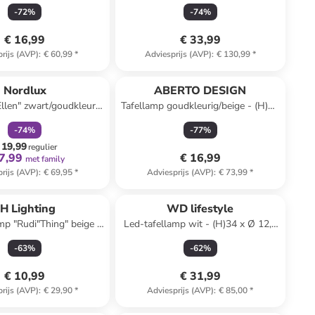
cm
-
72
%
-
74
%
€ 16,99
€ 33,99
rijs (AVP)
:
€ 60,99
*
Adviesprijs (AVP)
:
€ 130,99
*
family
korting
Nordlux
ABERTO DESIGN
Ellen" zwart/goudkleurig
Tafellamp goudkleurig/beige - (H)37
 x (H)40 x (D)20 cm
x Ø 22 cm
-
74
%
-
77
%
 19,99
regulier
7,99
€ 16,99
met family
rijs (AVP)
:
€ 69,95
*
Adviesprijs (AVP)
:
€ 73,99
*
H Lighting
WD lifestyle
mp "Rudi"Thing" beige -
Led-tafellamp wit - (H)34 x Ø 12,5
 (H)9,8 x (D)10,5 cm
cm
-
63
%
-
62
%
€ 10,99
€ 31,99
rijs (AVP)
:
€ 29,90
*
Adviesprijs (AVP)
:
€ 85,00
*