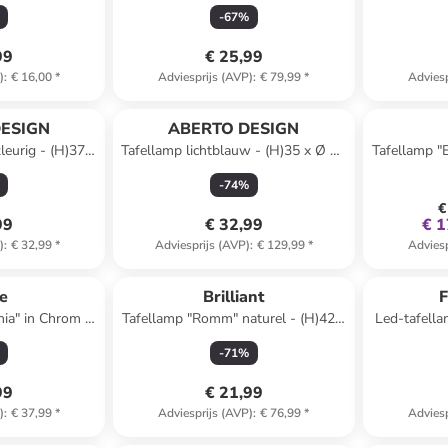
 10,7 cm
cm
-
67
%
99
€ 25,99
)
:
€ 16,00
*
Adviesprijs (AVP)
:
€ 79,99
*
Adviesp
ESIGN
ABERTO DESIGN
leurig - (H)37 x
Tafellamp lichtblauw - (H)35 x Ø 20
Tafellamp "
cm
cm
- (B)20
-
74
%
€
99
€ 32,99
€ 1
)
:
€ 32,99
*
Adviesprijs (AVP)
:
€ 129,99
*
Adviesp
ze
Brilliant
F
nia" in Chrom -
Tafellamp "Romm" naturel - (H)42 x
Led-tafella
 cm
Ø 25 cm
(B)16 x
-
71
%
99
€ 21,99
)
:
€ 37,99
*
Adviesprijs (AVP)
:
€ 76,99
*
Adviesp