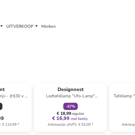
UITVERKOOP
Merken
family
korting
ant
Designnest
ijs - (H)30 x Ø
Ledtafellamp ''Ufo-Lamp''
Tafellamp "
m
zilverkleurig - (H)30,5 x Ø 13 cm
-
67
%
€ 18,99
regulier
99
€ 16,99
met family
)
:
€ 114,99
*
Adviesprijs (AVP)
:
€ 53,00
*
Adviesp