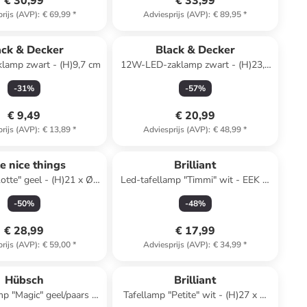
€ 30,99
€ 33,99
rijs (AVP)
:
€ 69,99
*
Adviesprijs (AVP)
:
€ 89,95
*
ack & Decker
Black & Decker
lamp zwart - (H)9,7 cm
12W-LED-zaklamp zwart - (H)23,3
cm
-
31
%
-
57
%
€ 9,49
€ 20,99
rijs (AVP)
:
€ 13,89
*
Adviesprijs (AVP)
:
€ 48,99
*
tle nice things
Brilliant
otte" geel - (H)21 x Ø 9
Led-tafellamp "Timmi" wit - EEK G
cm
(A tot G)
-
50
%
-
48
%
€ 28,99
€ 17,99
rijs (AVP)
:
€ 59,00
*
Adviesprijs (AVP)
:
€ 34,99
*
Hübsch
Brilliant
mp "Magic" geel/paars -
Tafellamp "Petite" wit - (H)27 x Ø