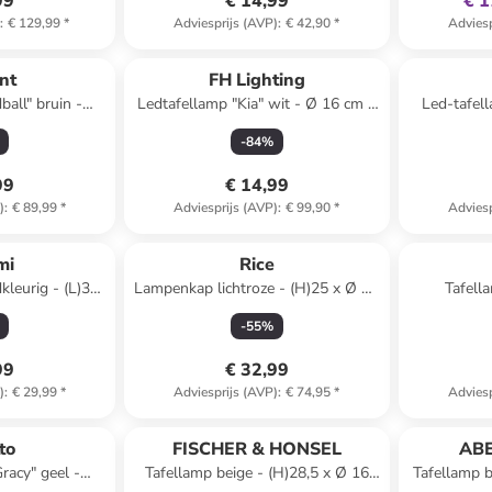
99
€ 14,99
€ 1
)
:
€ 129,99
*
Adviesprijs (AVP)
:
€ 42,90
*
Adviesp
ant
FH Lighting
all" bruin -
Ledtafellamp "Kia" wit - Ø 16 cm x
Led-tafell
Ø 28 cm
(H)27 cm
(H)
-
84
%
99
€ 14,99
)
:
€ 89,99
*
Adviesprijs (AVP)
:
€ 99,90
*
Adviesp
mi
Rice
Lampenkap lichtroze - (H)25 x Ø 40
Tafella
cm
-
55
%
99
€ 32,99
)
:
€ 29,99
*
Adviesprijs (AVP)
:
€ 74,95
*
Adviesp
to
FISCHER & HONSEL
AB
racy" geel -
Tafellamp beige - (H)28,5 x Ø 16
Tafellamp b