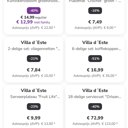
Kunstkerstboom groen/rood -
Placemat "Crochet" groen - Ø
(H)45 cm
38 cm
-
40
%
-
16
%
€ 14,99
regulier
€ 12,99
€ 7,49
met family
Adviesprijs (AVP)
:
€ 22,00
*
Adviesprijs (AVP)
:
€ 9,00
*
Villa d´Este
Villa d´Este
2-delige set: vliegennetten "4
6-delige set: koffiekoppen
Toni" transparant/bruin -
"Forma" lichtblauw - 100 ml
-
21
%
-
51
%
(B)38 x (H)23 cm
€ 7,84
€ 16,99
Adviesprijs (AVP)
:
€ 10,00
*
Adviesprijs (AVP)
:
€ 35,00
*
Villa d´Este
Villa d´Este
Serveerplateau "Fruit Life"
18-delige serviesset ''Orleans''
geel/oranje - (L)15 cm
wit
-
23
%
-
40
%
€ 9,99
€ 72,99
Adviesprijs (AVP)
:
€ 13,00
*
Adviesprijs (AVP)
:
€ 123,00
*