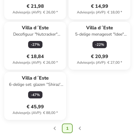
€ 21,98
€ 14,99
Adviesprijs (AVP)
:
€ 26,00
*
Adviesprijs (AVP)
:
€ 18,00
*
Villa d´Este
Villa d´Este
Decofiguur "Nutcracker"
5-delige menageset "Idee"
lichtroze/turquoise - (L)22 cm
grijs/wit/zwart
-
27
%
-
22
%
€ 18,84
€ 20,99
Adviesprijs (AVP)
:
€ 26,00
*
Adviesprijs (AVP)
:
€ 27,00
*
Villa d´Este
6-delige set: glazen ''Shiraz''
oranje - 525 ml
-
47
%
€ 45,99
Adviesprijs (AVP)
:
€ 88,00
*
1