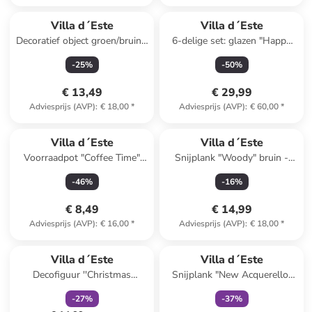
Villa d´Este
Villa d´Este
Decoratief object groen/bruin -
6-delige set: glazen "Happy
(B)25 x (H)27 cm
Hour" lichtbruin/beige/geel -
-
25
%
-
50
%
500 ml
€ 13,49
€ 29,99
Adviesprijs (AVP)
:
€ 18,00
*
Adviesprijs (AVP)
:
€ 60,00
*
Villa d´Este
Villa d´Este
Voorraadpot "Coffee Time"
Snijplank "Woody" bruin -
wit/lichtbruin - 750 ml
(L)32 x (B)20 cm
-
46
%
-
16
%
€ 8,49
€ 14,99
Adviesprijs (AVP)
:
€ 16,00
*
Adviesprijs (AVP)
:
€ 18,00
*
family
korting
family
exclusief
Villa d´Este
Villa d´Este
Decofiguur ''Christmas
Snijplank "New Acquerello"
Gnome'' groen/rood - (L)38
lichtbruin/meerkleurig - (B)15
-
27
%
-
37
%
cm
x (H)21,5 x (D)1,2 cm