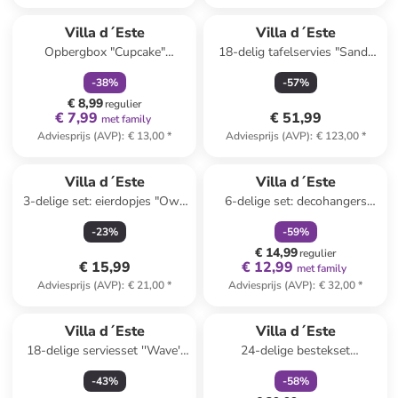
family
korting
Villa d´Este
Villa d´Este
Opbergbox "Cupcake"
18-delig tafelservies "Sand"
beige/rood - (B)14,5 x (H)20 x
beige/wit
-
38
%
-
57
%
(D)9 cm
€ 8,99
regulier
€ 7,99
€ 51,99
met family
Adviesprijs (AVP)
:
€ 13,00
*
Adviesprijs (AVP)
:
€ 123,00
*
family
korting
Villa d´Este
Villa d´Este
3-delige set: eierdopjes "Owl"
6-delige set: decohangers
bruin/lichtroze/geel - (H)6 cm
"Natale" rood - Ø 15 cm
-
23
%
-
59
%
€ 14,99
regulier
€ 15,99
€ 12,99
met family
Adviesprijs (AVP)
:
€ 21,00
*
Adviesprijs (AVP)
:
€ 32,00
*
family
korting
Villa d´Este
Villa d´Este
18-delige serviesset ''Wave''
24-delige bestekset
wit
"Lexington" goudkleurig
-
43
%
-
58
%