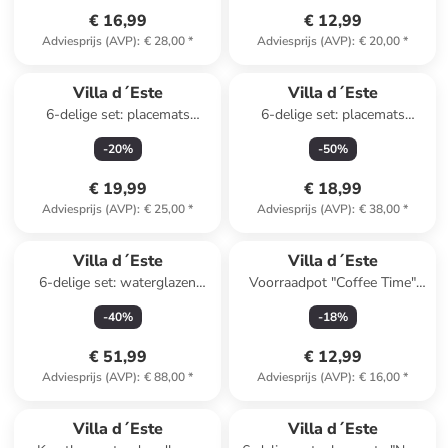
€ 16,99
€ 12,99
Adviesprijs (AVP)
:
€ 28,00
*
Adviesprijs (AVP)
:
€ 20,00
*
Villa d´Este
Villa d´Este
6-delige set: placemats
6-delige set: placemats
groen/beige - Ø 38 cm
naturel/wit - Ø 38 cm
-
20
%
-
50
%
€ 19,99
€ 18,99
Adviesprijs (AVP)
:
€ 25,00
*
Adviesprijs (AVP)
:
€ 38,00
*
Villa d´Este
Villa d´Este
6-delige set: waterglazen
Voorraadpot "Coffee Time"
"Shiraz" blauw - 525 ml
wit/lichtbruin - 750 ml
-
40
%
-
18
%
€ 51,99
€ 12,99
Adviesprijs (AVP)
:
€ 88,00
*
Adviesprijs (AVP)
:
€ 16,00
*
Villa d´Este
Villa d´Este