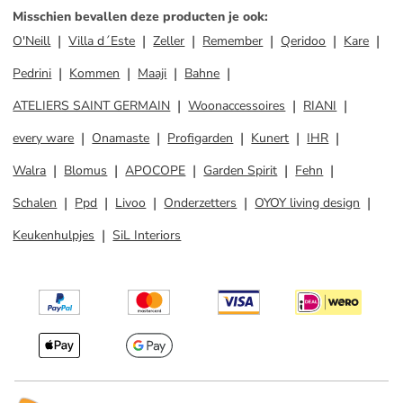
Misschien bevallen deze producten je ook
:
O'Neill
Villa d´Este
Zeller
Remember
Qeridoo
Kare
Pedrini
Kommen
Maaji
Bahne
ATELIERS SAINT GERMAIN
Woonaccessoires
RIANI
every ware
Onamaste
Profigarden
Kunert
IHR
Walra
Blomus
APOCOPE
Garden Spirit
Fehn
Schalen
Ppd
Livoo
Onderzetters
OYOY living design
Keukenhulpjes
SiL Interiors