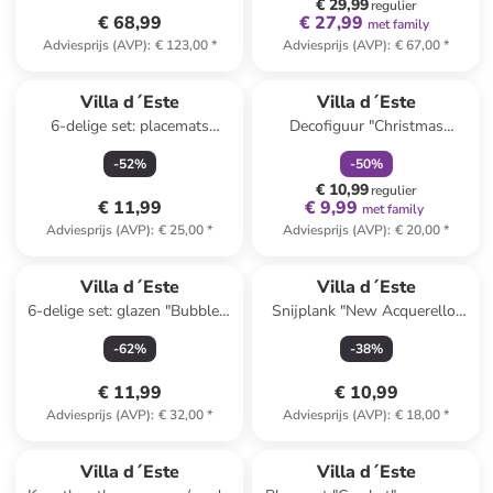
€ 29,99
regulier
€ 68,99
€ 27,99
met family
Adviesprijs (AVP)
:
€ 123,00
*
Adviesprijs (AVP)
:
€ 67,00
*
family
korting
Villa d´Este
Villa d´Este
6-delige set: placemats
Decofiguur "Christmas
grijs/beige - Ø 38 cm
Gnome" groen/rood - (L)55 cm
-
52
%
-
50
%
€ 10,99
regulier
€ 11,99
€ 9,99
met family
Adviesprijs (AVP)
:
€ 25,00
*
Adviesprijs (AVP)
:
€ 20,00
*
Villa d´Este
Villa d´Este
6-delige set: glazen "Bubbles"
Snijplank "New Acquerello"
paars - 325 ml
lichtbruin/roze - (B)12,5 x
-
62
%
-
38
%
(H)41,5 x (D)1,2 cm
€ 11,99
€ 10,99
Adviesprijs (AVP)
:
€ 32,00
*
Adviesprijs (AVP)
:
€ 18,00
*
family
korting
Villa d´Este
Villa d´Este