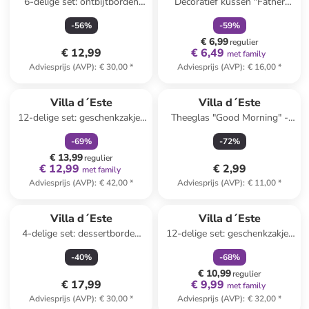
6-delige set: ontbijtborden
Decoratief kussen "Father
"Toni" blauw - Ø 19 cm
Christmas" beige - (L)40 x
-
56
%
-
59
%
(B)40 cm
€ 6,99
regulier
€ 12,99
€ 6,49
met family
Adviesprijs (AVP)
:
€ 30,00
*
Adviesprijs (AVP)
:
€ 16,00
*
family
korting
Villa d´Este
Villa d´Este
12-delige set: geschenkzakjes
Theeglas "Good Morning" -
"Natalotto" rood - (B)23 x
400 ml
-
69
%
-
72
%
(H)39 x (D)15 cm
€ 13,99
regulier
€ 12,99
€ 2,99
met family
Adviesprijs (AVP)
:
€ 42,00
*
Adviesprijs (AVP)
:
€ 11,00
*
family
korting
Villa d´Este
Villa d´Este
4-delige set: dessertborden
12-delige set: geschenkzakjes
''More Amore'' meerkleurig -
"Natalotto" groen - (B)22 x
-
40
%
-
68
%
Ø 19,5 cm
(H)26 x (D)10 cm
€ 10,99
regulier
€ 17,99
€ 9,99
met family
Adviesprijs (AVP)
:
€ 30,00
*
Adviesprijs (AVP)
:
€ 32,00
*