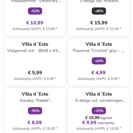
Pedaalemmer "Viktionary"
3-delige set: mokken
beige - 3 l
"Valladolid" meerkleurig - 350
-
52
%
-
48
%
ml
€ 10,99
€ 15,99
Adviesprijs (AVP)
:
€ 23,00
*
Adviesprijs (AVP)
:
€ 31,00
*
family
exclusief
Villa d´Este
Villa d´Este
Vliegennet wit - (B)48 x (H)30
Placemat "Crochet" grijs - Ø
x (D)48 cm
38 cm
-
44
%
€ 5,99
€ 4,99
Adviesprijs (AVP)
:
€ 6,00
*
Adviesprijs (AVP)
:
€ 9,00
*
family
exclusief
family
korting
Villa d´Este
Villa d´Este
Eierdop "Rabbit"
6-delige set: servetringen
zilverkleurig/beige - (B)16 x
"Xmas Fiocchi" bruin/beige - Ø
-
50
%
-
33
%
(H)34,5 cm
4,5 cm
€ 10,99
regulier
€ 8,99
€ 9,99
met family
Adviesprijs (AVP)
:
€ 18,00
*
Adviesprijs (AVP)
:
€ 15,00
*