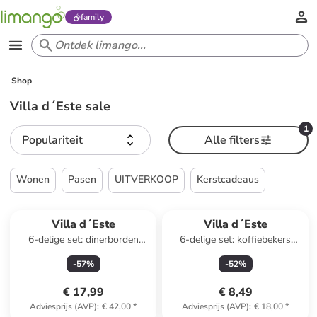
family
Shop
Villa d´Este sale
1
Populariteit
Alle filters
Wonen
Pasen
UITVERKOOP
Kerstcadeaus
Villa d´Este
Villa d´Este
6-delige set: dinerborden
6-delige set: koffiebekers
"Baita" wit/lichtblauw - Ø 27
"Confusion" blauw - 90 ml
-
57
%
-
52
%
cm
€ 17,99
€ 8,49
Adviesprijs (AVP)
:
€ 42,00
*
Adviesprijs (AVP)
:
€ 18,00
*