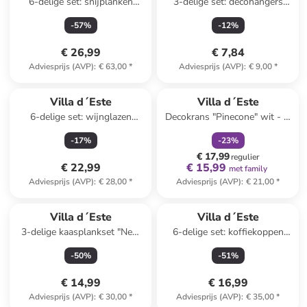
6-delige set: snijplanken
3-delige set: decohangers
"Tradizione" bruin/meerkleurig-
"Winter Village"
-
57
%
-
12
%
(B)13 x (H)20 x (D)2 cm
wit/meerkleurig - (L)6,5 x
(B)6,5 cm
€ 26,99
€ 7,84
Adviesprijs (AVP)
:
€ 63,00
*
Adviesprijs (AVP)
:
€ 9,00
*
family
korting
Villa d´Este
Villa d´Este
6-delige set: wijnglazen
Decokrans "Pinecone" wit - Ø
"Tasting" - 580 ml
28 cm
-
17
%
-
23
%
€ 17,99
regulier
€ 22,99
€ 15,99
met family
Adviesprijs (AVP)
:
€ 28,00
*
Adviesprijs (AVP)
:
€ 21,00
*
Villa d´Este
Villa d´Este
3-delige kaasplankset "New
6-delige set: koffiekoppen
Acquerello" lichtbruin/lichtroze
"Baita" beige/bruin - 90 ml
-
50
%
-
51
%
- (B)14 x (H)41 cm
€ 14,99
€ 16,99
Adviesprijs (AVP)
:
€ 30,00
*
Adviesprijs (AVP)
:
€ 35,00
*