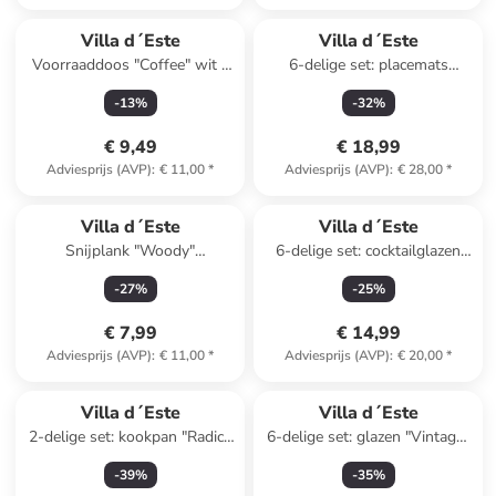
Reeds in een ander winkelwagentje
Villa d´Este
Villa d´Este
Voorraaddoos "Coffee" wit -
6-delige set: placemats
750 ml
"Oriental Botanique"
-
13
%
-
32
%
wit/groen - Ø 33 cm
€ 9,49
€ 18,99
Adviesprijs (AVP)
:
€ 11,00
*
Adviesprijs (AVP)
:
€ 28,00
*
Villa d´Este
Villa d´Este
Snijplank "Woody"
6-delige set: cocktailglazen
bruin/zwart - (L)33 x (B)20 cm
"Vinatge" transparant - 365
-
27
%
-
25
%
ml
€ 7,99
€ 14,99
Adviesprijs (AVP)
:
€ 11,00
*
Adviesprijs (AVP)
:
€ 20,00
*
Villa d´Este
Villa d´Este
2-delige set: kookpan "Radici"
6-delige set: glazen "Vintage"
zilverkleurig - Ø 14 cm
- 375 ml
-
39
%
-
35
%