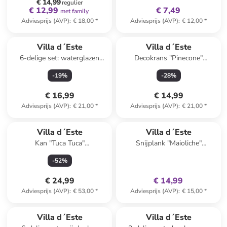
€ 14,99
regulier
€ 12,99
€ 7,49
met family
Adviesprijs (AVP)
:
€ 18,00
*
Adviesprijs (AVP)
:
€ 12,00
*
Villa d´Este
Villa d´Este
6-delige set: waterglazen
Decokrans "Pinecone"
"Geometric" transparant - 380
lichtbruin - Ø 28 cm
-
19
%
-
28
%
ml
€ 16,99
€ 14,99
Adviesprijs (AVP)
:
€ 21,00
*
Adviesprijs (AVP)
:
€ 21,00
*
family
exclusief
Villa d´Este
Villa d´Este
Kan "Tuca Tuca"
Snijplank "Maioliche"
geel/mintgroen - 1,8 l
lichtbruin/meerkleurig -
-
52
%
(B)12,5 x (H)41,5 x (D)1,2 cm
€ 24,99
€ 14,99
Adviesprijs (AVP)
:
€ 53,00
*
Adviesprijs (AVP)
:
€ 15,00
*
Villa d´Este
Villa d´Este