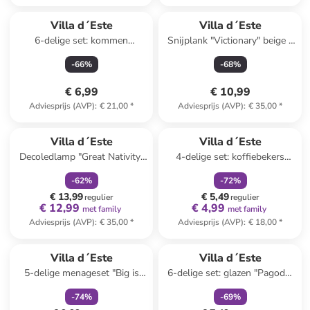
Villa d´Este
Villa d´Este
6-delige set: kommen
Snijplank "Victionary" beige -
"Confusion" meerkleurig - 330
(L)40 x (B)68 cm
-
66
%
-
68
%
ml
€ 6,99
€ 10,99
Adviesprijs (AVP)
:
€ 21,00
*
Adviesprijs (AVP)
:
€ 35,00
*
family
korting
family
korting
Villa d´Este
Villa d´Este
Decoledlamp "Great Nativity"
4-delige set: koffiebekers
wit/goudkleurig - (B)14,5 x
"Natoletto" meerkleurig - 100
-
62
%
-
72
%
(H)24 x (D)9 cm
ml
€ 13,99
€ 5,49
regulier
regulier
€ 12,99
€ 4,99
met family
met family
Adviesprijs (AVP)
:
€ 35,00
*
Adviesprijs (AVP)
:
€ 18,00
*
family
korting
family
korting
Villa d´Este
Villa d´Este
5-delige menageset "Big is
6-delige set: glazen "Pagoda"
more" zwart/wit
- 370 ml
-
74
%
-
69
%