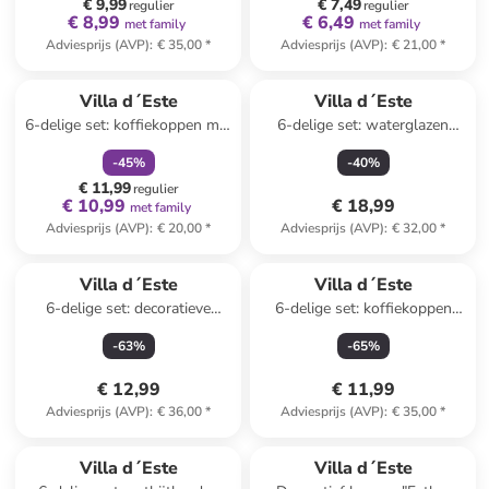
€ 9,99
€ 7,49
regulier
regulier
€ 8,99
€ 6,49
met family
met family
Adviesprijs (AVP)
:
€ 35,00
*
Adviesprijs (AVP)
:
€ 21,00
*
family
korting
Villa d´Este
Villa d´Este
6-delige set: koffiekoppen met
6-delige set: waterglazen
schotels "Rametto"
"Unico" turquoise - 325 ml
-
45
%
-
40
%
wit/groen/rood - 100 ml
€ 11,99
regulier
€ 10,99
€ 18,99
met family
Adviesprijs (AVP)
:
€ 20,00
*
Adviesprijs (AVP)
:
€ 32,00
*
Villa d´Este
Villa d´Este
6-delige set: decoratieve
6-delige set: koffiekoppen
hangers groen/rood
"Forma" grijs - 100 ml
-
63
%
-
65
%
€ 12,99
€ 11,99
Adviesprijs (AVP)
:
€ 36,00
*
Adviesprijs (AVP)
:
€ 35,00
*
family
korting
Villa d´Este
Villa d´Este