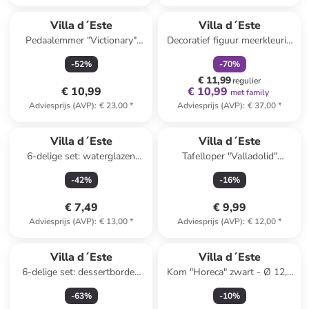
family
korting
Villa d´Este
Villa d´Este
Pedaalemmer "Victionary"
Decoratief figuur meerkleurig
zwart - 3 l
- (H)30 cm
-
52
%
-
70
%
€ 11,99
regulier
€ 10,99
€ 10,99
met family
Adviesprijs (AVP)
:
€ 23,00
*
Adviesprijs (AVP)
:
€ 37,00
*
Villa d´Este
Villa d´Este
6-delige set: waterglazen
Tafelloper "Valladolid"
"Victionary" transparant/zwart
blauw/beige/rood - (L)178 x
-
42
%
-
16
%
- 360 ml
(B)33 cm
€ 7,49
€ 9,99
Adviesprijs (AVP)
:
€ 13,00
*
Adviesprijs (AVP)
:
€ 12,00
*
Villa d´Este
Villa d´Este
6-delige set: dessertborden
Kom "Horeca" zwart - Ø 12,5
crème - Ø 19,3 cm
cm
-
63
%
-
10
%