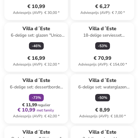
€ 10,99
€ 6,27
Adviesprijs (AVP)
:
€ 30,00
*
Adviesprijs (AVP)
:
€ 7,00
*
Villa d´Este
Villa d´Este
6-delige set: glazen "Unico
18-delige serviesset
Bubbles" turquoise - 325 ml
''Botanist'' wit/meerkleurig
-
46
%
-
53
%
€ 16,99
€ 70,99
Adviesprijs (AVP)
:
€ 32,00
*
Adviesprijs (AVP)
:
€ 154,00
*
family
korting
Villa d´Este
Villa d´Este
6-delige set: dessertborden
6-delige set: waterglazen
"Vintage Xmas"
"Castle" - 250 ml
-
73
%
-
50
%
wit/meerkleurig - Ø 20 cm
€ 11,99
regulier
€ 10,99
€ 8,99
met family
Adviesprijs (AVP)
:
€ 42,00
*
Adviesprijs (AVP)
:
€ 18,00
*
family
exclusief
Villa d´Este
Villa d´Este