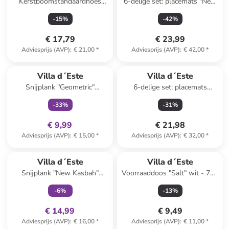
Kerstboomstandaardhoes
6-delige set: placemats "New
"Xmas Fiocchi'' wit/rood -
Jungle" groen - (L)47 x (B)36
-
15
%
-
42
%
(H)25 x Ø 60 cm
cm
€ 17,79
€ 23,99
Adviesprijs (AVP)
:
€ 21,00
*
Adviesprijs (AVP)
:
€ 42,00
*
family
exclusief
Villa d´Este
Villa d´Este
Snijplank "Geometric"
6-delige set: placemats
lichtbruin/meerkleurig -
"Wavy" groen/beige - (L)30 x
-
33
%
-
31
%
(B)12,5 x (H)41,5 x (D)1,2 cm
(B)45 cm
€ 9,99
€ 21,98
Adviesprijs (AVP)
:
€ 15,00
*
Adviesprijs (AVP)
:
€ 32,00
*
family
exclusief
Villa d´Este
Villa d´Este
Snijplank "New Kasbah"
Voorraaddoos "Salt" wit - 750
lichtbruin/blauw - (B)12,5 x
ml
-
6
%
-
13
%
(H)41,5 x (D)1,2 cm
€ 14,99
€ 9,49
Adviesprijs (AVP)
:
€ 16,00
*
Adviesprijs (AVP)
:
€ 11,00
*