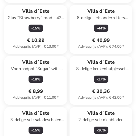
Villa d´Este
Villa d´Este
Glas ''Strawberry'' rood - 420
6-delige set: onderzetters
ml
"Crochet Square" meerkleurig
-
15
%
-
44
%
- (L)20 x (B)20 cm
€ 10,99
€ 40,99
Adviesprijs (AVP)
:
€ 13,00
*
Adviesprijs (AVP)
:
€ 74,00
*
Villa d´Este
Villa d´Este
Voorraadpot "Sugar" wit -
8-delige keukenhulpjesset
750 ml
"Big is more" wit
-
18
%
-
27
%
€ 8,99
€ 30,36
Adviesprijs (AVP)
:
€ 11,00
*
Adviesprijs (AVP)
:
€ 42,00
*
Villa d´Este
Villa d´Este
3-delige set: saladeschalen
2-delige set: dienbladen
"Victionary" wit - Ø 25 cm
"Victionary" zwart/wit
-
15
%
-
16
%