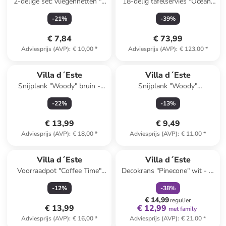
2-delige set: vliegennetten "4
18-delig tafelservies "Ocean"
Toni" transparant/bruin -
blauw/turquoise
-
21
%
-
39
%
(B)38 x (H)23 cm
€ 7,84
€ 73,99
Adviesprijs (AVP)
:
€ 10,00
*
Adviesprijs (AVP)
:
€ 123,00
*
Villa d´Este
Villa d´Este
Snijplank "Woody" bruin -
Snijplank "Woody"
(L)32 x (B)20 cm
bruin/zwart - (L)33 x (B)20 cm
-
22
%
-
13
%
€ 13,99
€ 9,49
Adviesprijs (AVP)
:
€ 18,00
*
Adviesprijs (AVP)
:
€ 11,00
*
family
korting
Villa d´Este
Villa d´Este
Voorraadpot "Coffee Time"
Decokrans "Pinecone" wit - Ø
wit/lichtbruin - 750 ml
28 cm
-
12
%
-
38
%
€ 14,99
regulier
€ 13,99
€ 12,99
met family
Adviesprijs (AVP)
:
€ 16,00
*
Adviesprijs (AVP)
:
€ 21,00
*