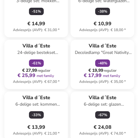
3-delige set: mokken
6-delige set: waterglazen
"Valladolid" meerkleurig - 350
"Castle" - 250 ml
-
51
%
-
38
%
ml
€ 14,99
€ 10,99
Adviesprijs (AVP)
:
€ 31,00
*
Adviesprijs (AVP)
:
€ 18,00
*
family
korting
family
korting
Villa d´Este
Villa d´Este
24-delige bestekset
Decoledlamp "Great Nativity"
"Lexington" goudkleurig
wit/goudkleurig - (B)14,5 x
-
61
%
-
48
%
(H)24 x (D)9 cm
€ 27,99
€ 19,99
regulier
regulier
€ 25,99
€ 17,99
met family
met family
Adviesprijs (AVP)
:
€ 67,00
*
Adviesprijs (AVP)
:
€ 35,00
*
Villa d´Este
Villa d´Este
6-delige set: kommen
6-delige set: glazen
"Confusion" meerkleurig - 330
"Geometrie" meerkleurig - 300
-
33
%
-
67
%
ml
ml
€ 13,99
€ 24,08
Adviesprijs (AVP)
:
€ 21,00
*
Adviesprijs (AVP)
:
€ 74,00
*