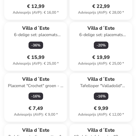
€ 12,99
€ 22,99
Adviesprijs (AVP)
:
€ 16,00
*
Adviesprijs (AVP)
:
€ 28,00
*
Villa d´Este
Villa d´Este
6-delige set: placemats
6-delige set: placemats
grijs/beige - Ø 38 cm
groen/beige - Ø 38 cm
-
36
%
-
20
%
€ 15,99
€ 19,99
Adviesprijs (AVP)
:
€ 25,00
*
Adviesprijs (AVP)
:
€ 25,00
*
Villa d´Este
Villa d´Este
Placemat "Crochet" groen - Ø
Tafelloper "Valladolid"
38 cm
blauw/beige/rood - (L)178 x
-
16
%
-
16
%
(B)33 cm
€ 7,49
€ 9,99
Adviesprijs (AVP)
:
€ 9,00
*
Adviesprijs (AVP)
:
€ 12,00
*
Villa d´Este
Villa d´Este