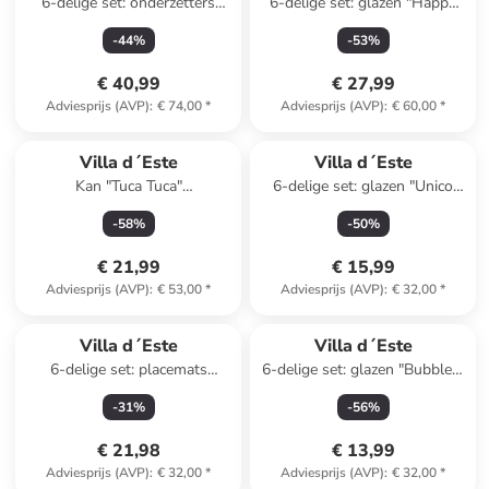
6-delige set: onderzetters
6-delige set: glazen "Happy
"Crochet Square" meerkleurig
Hour" lichtbruin/beige/geel -
-
44
%
-
53
%
- (L)20 x (B)20 cm
500 ml
€ 40,99
€ 27,99
Adviesprijs (AVP)
:
€ 74,00
*
Adviesprijs (AVP)
:
€ 60,00
*
Villa d´Este
Villa d´Este
Kan "Tuca Tuca"
6-delige set: glazen "Unico
geel/mintgroen - 1,8 l
Bubbles" turquoise - 325 ml
-
58
%
-
50
%
€ 21,99
€ 15,99
Adviesprijs (AVP)
:
€ 53,00
*
Adviesprijs (AVP)
:
€ 32,00
*
Villa d´Este
Villa d´Este
6-delige set: placemats
6-delige set: glazen "Bubbles"
"Wavy" groen/beige - (L)30 x
paars - 325 ml
-
31
%
-
56
%
(B)45 cm
€ 21,98
€ 13,99
Adviesprijs (AVP)
:
€ 32,00
*
Adviesprijs (AVP)
:
€ 32,00
*