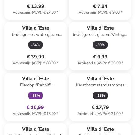
(B)6,5 cm
€ 13,99
€ 7,84
Adviesprijs (AVP)
:
€ 27,00
*
Adviesprijs (AVP)
:
€ 9,00
*
Villa d´Este
Villa d´Este
6-delige set: waterglazen
6-delige set: glazen "Vintage"
"Shiraz" blauw - 525 ml
- 375 ml
-
54
%
-
50
%
€ 39,99
€ 9,99
Adviesprijs (AVP)
:
€ 88,00
*
Adviesprijs (AVP)
:
€ 20,00
*
family
exclusief
Villa d´Este
Villa d´Este
Eierdop "Rabbit"
Kerstboomstandaardhoes
zilverkleurig/beige - (B)16 x
"Xmas Fiocchi'' wit/rood -
-
38
%
-
15
%
(H)34,5 cm
(H)25 x Ø 60 cm
€ 10,99
€ 17,79
Adviesprijs (AVP)
:
€ 18,00
*
Adviesprijs (AVP)
:
€ 21,00
*
Villa d´Este
Villa d´Este