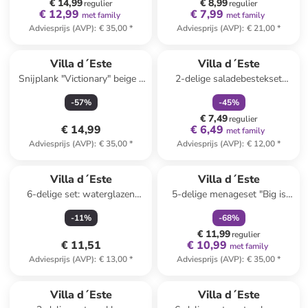
€ 14,99
€ 8,99
regulier
regulier
€ 12,99
€ 7,99
met family
met family
Adviesprijs (AVP)
:
€ 35,00
*
Adviesprijs (AVP)
:
€ 21,00
*
family
korting
Villa d´Este
Villa d´Este
Snijplank "Victionary" beige -
2-delige saladebestekset
(L)40 x (B)68 cm
bruin/wit - (L)33,5 cm
-
57
%
-
45
%
€ 7,49
regulier
€ 14,99
€ 6,49
met family
Adviesprijs (AVP)
:
€ 35,00
*
Adviesprijs (AVP)
:
€ 12,00
*
family
korting
Villa d´Este
Villa d´Este
6-delige set: waterglazen
5-delige menageset "Big is
"Victionary" transparant/zwart
more" zwart/wit
-
11
%
-
68
%
- 360 ml
€ 11,99
regulier
€ 11,51
€ 10,99
met family
Adviesprijs (AVP)
:
€ 13,00
*
Adviesprijs (AVP)
:
€ 35,00
*
Villa d´Este
Villa d´Este