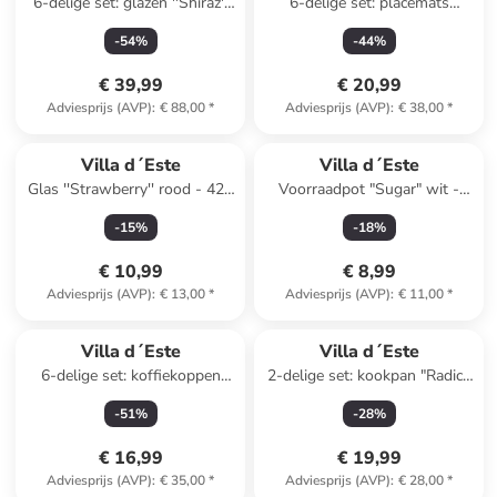
6-delige set: glazen ''Shiraz''
6-delige set: placemats
oranje - 525 ml
naturel/wit - Ø 38 cm
-
54
%
-
44
%
€ 39,99
€ 20,99
Adviesprijs (AVP)
:
€ 88,00
*
Adviesprijs (AVP)
:
€ 38,00
*
Villa d´Este
Villa d´Este
Glas ''Strawberry'' rood - 420
Voorraadpot "Sugar" wit -
ml
750 ml
-
15
%
-
18
%
€ 10,99
€ 8,99
Adviesprijs (AVP)
:
€ 13,00
*
Adviesprijs (AVP)
:
€ 11,00
*
Villa d´Este
Villa d´Este
6-delige set: koffiekoppen
2-delige set: kookpan "Radici"
"Baita" beige/bruin - 90 ml
zilverkleurig - Ø 14 cm
-
51
%
-
28
%
€ 16,99
€ 19,99
Adviesprijs (AVP)
:
€ 35,00
*
Adviesprijs (AVP)
:
€ 28,00
*