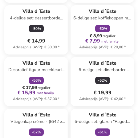
family
korting
Villa d´Este
Villa d´Este
4-delige set: dessertborden
6-delige set: koffiekoppen met
''More Amore'' meerkleurig -
schotels "Rametto"
-
50
%
-
60
%
Ø 19,5 cm
wit/groen/rood - 100 ml
€ 8,99
regulier
€ 14,99
€ 7,99
met family
Adviesprijs (AVP)
:
€ 30,00
*
Adviesprijs (AVP)
:
€ 20,00
*
family
korting
Villa d´Este
Villa d´Este
Decoratief figuur meerkleurig
6-delige set: dinerborden
- (H)30 cm
"Baita" wit/lichtblauw - Ø 27
-
56
%
-
52
%
cm
€ 17,99
regulier
€ 15,99
€ 19,99
met family
Adviesprijs (AVP)
:
€ 37,00
*
Adviesprijs (AVP)
:
€ 42,00
*
family
korting
family
korting
Villa d´Este
Villa d´Este
Vliegenkap crème - (B)42 x
6-delige set: glazen "Pagoda"
(H)25 x (D)40 cm
- 370 ml
-
62
%
-
61
%