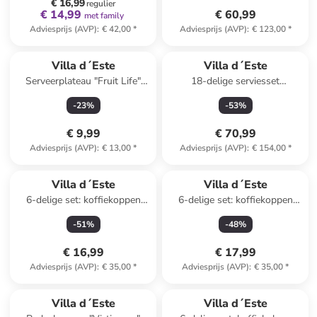
€ 16,99
regulier
€ 14,99
€ 60,99
met family
Adviesprijs (AVP)
:
€ 42,00
*
Adviesprijs (AVP)
:
€ 123,00
*
Villa d´Este
Villa d´Este
Serveerplateau "Fruit Life"
18-delige serviesset
geel/oranje - (L)15 cm
''Botanist'' wit/meerkleurig
-
23
%
-
53
%
€ 9,99
€ 70,99
Adviesprijs (AVP)
:
€ 13,00
*
Adviesprijs (AVP)
:
€ 154,00
*
Villa d´Este
Villa d´Este
6-delige set: koffiekoppen
6-delige set: koffiekoppen
"Forma" grijs - 100 ml
"Forma" lichtblauw - 100 ml
-
51
%
-
48
%
€ 16,99
€ 17,99
Adviesprijs (AVP)
:
€ 35,00
*
Adviesprijs (AVP)
:
€ 35,00
*
Villa d´Este
Villa d´Este