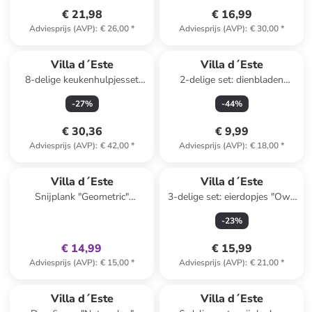
€ 21,98
€ 16,99
Adviesprijs (AVP)
:
€ 26,00
*
Adviesprijs (AVP)
:
€ 30,00
*
Villa d´Este
Villa d´Este
8-delige keukenhulpjesset
2-delige set: dienbladen
"Big is more" wit
"Victionary" zwart/wit
-
27
%
-
44
%
€ 30,36
€ 9,99
Adviesprijs (AVP)
:
€ 42,00
*
Adviesprijs (AVP)
:
€ 18,00
*
family
exclusief
Villa d´Este
Villa d´Este
Snijplank "Geometric"
3-delige set: eierdopjes "Owl"
lichtbruin/meerkleurig -
bruin/lichtroze/geel - (H)6 cm
-
23
%
(B)12,5 x (H)41,5 x (D)1,2 cm
€ 14,99
€ 15,99
Adviesprijs (AVP)
:
€ 15,00
*
Adviesprijs (AVP)
:
€ 21,00
*
Villa d´Este
Villa d´Este