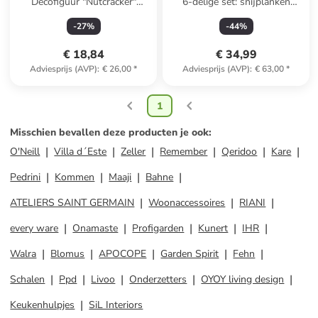
Decofiguur "Nutcracker"
6-delige set: snijplanken
lichtroze/turquoise - (L)22 cm
"Tradizione" bruin/meerkleurig-
-
27
%
-
44
%
(B)13 x (H)20 x (D)2 cm
€ 18,84
€ 34,99
Adviesprijs (AVP)
:
€ 26,00
*
Adviesprijs (AVP)
:
€ 63,00
*
1
Misschien bevallen deze producten je ook
:
O'Neill
Villa d´Este
Zeller
Remember
Qeridoo
Kare
Pedrini
Kommen
Maaji
Bahne
ATELIERS SAINT GERMAIN
Woonaccessoires
RIANI
every ware
Onamaste
Profigarden
Kunert
IHR
Walra
Blomus
APOCOPE
Garden Spirit
Fehn
Schalen
Ppd
Livoo
Onderzetters
OYOY living design
Keukenhulpjes
SiL Interiors