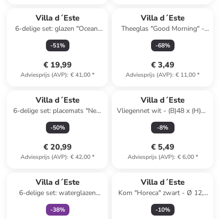
Villa d´Este
Villa d´Este
6-delige set: glazen "Ocean"
Theeglas "Good Morning" -
transparant/blauw/lichtblauw
400 ml
-
51
%
-
68
%
- 230 ml
€ 19,99
€ 3,49
Adviesprijs (AVP)
:
€ 41,00
*
Adviesprijs (AVP)
:
€ 11,00
*
Villa d´Este
Villa d´Este
6-delige set: placemats "New
Vliegennet wit - (B)48 x (H)30
Jungle" groen - (L)47 x (B)36
x (D)48 cm
-
50
%
-
8
%
cm
€ 20,99
€ 5,49
Adviesprijs (AVP)
:
€ 42,00
*
Adviesprijs (AVP)
:
€ 6,00
*
family
exclusief
Villa d´Este
Villa d´Este
6-delige set: waterglazen
Kom "Horeca" zwart - Ø 12,5
"Geometric" transparant - 380
cm
-
38
%
-
10
%
ml