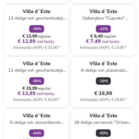
family
korting
family
korting
Villa d´Este
Villa d´Este
12-delige set: geschenkzakjes
Opbergbox "Cupcake"
"Natalotto" groen - (B)22 x
beige/rood - (B)14,5 x (H)20 x
-
59
%
-
42
%
(H)26 x (D)10 cm
(D)9 cm
€ 13,99
€ 8,49
regulier
regulier
€ 12,99
€ 7,49
met family
met family
Adviesprijs (AVP)
:
€ 32,00
*
Adviesprijs (AVP)
:
€ 13,00
*
family
korting
Villa d´Este
Villa d´Este
12-delige set: geschenkzakjes
6-delige set: placemats
"Natalotto" rood - (B)23 x
"Oriental Botanique"
-
66
%
-
39
%
(H)39 x (D)15 cm
wit/groen - Ø 33 cm
€ 15,99
regulier
€ 13,99
€ 16,99
met family
Adviesprijs (AVP)
:
€ 42,00
*
Adviesprijs (AVP)
:
€ 28,00
*
family
korting
Villa d´Este
Villa d´Este
6-delige set: dessertborden
18-delige serviesset ''Orleans''
"Vintage Xmas"
wit
-
64
%
-
50
%
wit/meerkleurig - Ø 20 cm