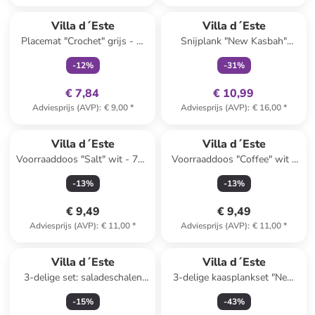
family
exclusief
family
exclusief
Villa d´Este
Villa d´Este
Placemat "Crochet" grijs - Ø
Snijplank "New Kasbah"
38 cm
lichtbruin/blauw - (B)12,5 x
-
12
%
-
31
%
(H)41,5 x (D)1,2 cm
€ 7,84
€ 10,99
Adviesprijs (AVP)
:
€ 9,00
*
Adviesprijs (AVP)
:
€ 16,00
*
Villa d´Este
Villa d´Este
Voorraaddoos "Salt" wit - 750
Voorraaddoos "Coffee" wit -
ml
750 ml
-
13
%
-
13
%
€ 9,49
€ 9,49
Adviesprijs (AVP)
:
€ 11,00
*
Adviesprijs (AVP)
:
€ 11,00
*
Villa d´Este
Villa d´Este
3-delige set: saladeschalen
3-delige kaasplankset "New
"Victionary" wit - Ø 25 cm
Acquerello" lichtbruin/lichtroze
-
15
%
-
43
%
- (B)14 x (H)41 cm