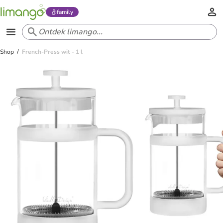
family
Shop
French-Press wit - 1 l