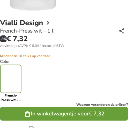
Vialli Design
French-Press wit - 1 l
€ 7,32
-
8
%
Adviesprijs (AVP)
:
€ 8,04
*
inclusief BTW
Minder dan 10 stuks op voorraad
Color
French-
Press wit - 1
l
Waarom veranderen de prijzen?
In winkelwagentje voor
€ 7,32