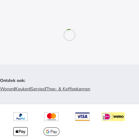
Ontdek ook
:
Wonen
|
Keuken
|
Servies
|
Thee- & Koffieekannen