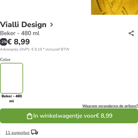
Vialli Design
Beker - 480 ml
€ 8,99
-
2
%
Adviesprijs (AVP)
:
€ 9,19
*
inclusief BTW
Color
Beker - 480
ml
Waarom veranderen de prijzen?
In winkelwagentje voor
€ 8,99
11 augustus