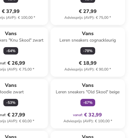
€ 37,99
€ 27,99
rijs (AVP)
:
€ 100,00
*
Adviesprijs (AVP)
:
€ 75,00
*
Vans
Vans
kers "Knu Skool" zwart
Leren sneakers cognackleurig
-
64
%
-
78
%
€ 26,99
€ 18,99
naf
:
rijs (AVP)
:
€ 75,00
*
Adviesprijs (AVP)
:
€ 90,00
*
family
exclusief
Vans
Vans
Hoodie zwart
Leren sneakers "Old Skool" beige
-
53
%
-
67
%
€ 27,99
€ 32,99
naf
:
vanaf
:
rijs (AVP)
:
€ 60,00
*
Adviesprijs (AVP)
:
€ 100,00
*
family
exclusief
Vans
Vans