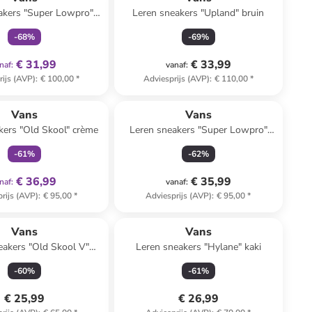
akers "Super Lowpro"
Leren sneakers "Upland" bruin
beige
-
68
%
-
69
%
€ 31,99
€ 33,99
naf
:
vanaf
:
rijs (AVP)
:
€ 100,00
*
Adviesprijs (AVP)
:
€ 110,00
*
family
exclusief
Vans
Vans
kers "Old Skool" crème
Leren sneakers "Super Lowpro"
wit/zwart
-
61
%
-
62
%
€ 36,99
€ 35,99
naf
:
vanaf
:
rijs (AVP)
:
€ 95,00
*
Adviesprijs (AVP)
:
€ 95,00
*
Vans
Vans
eakers "Old Skool V"
Leren sneakers "Hylane" kaki
js/zilverkleurig
-
60
%
-
61
%
€ 25,99
€ 26,99