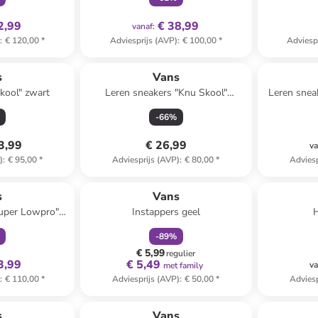
2,99
€ 38,99
vanaf
:
)
:
€ 120,00
*
Adviesprijs (AVP)
:
€ 100,00
*
Adviesp
s
Vans
kool" zwart
Leren sneakers "Knu Skool"
Leren snea
donkerblauw/wit
-
66
%
3,99
€ 26,99
va
)
:
€ 95,00
*
Adviesprijs (AVP)
:
€ 80,00
*
Adviesp
clusief
family
korting
s
Vans
Super Lowpro"
Instappers geel
n
-
89
%
€ 5,99
regulier
3,99
€ 5,49
va
met family
)
:
€ 110,00
*
Adviesprijs (AVP)
:
€ 50,00
*
Adviesp
family
korting
Reeds in een ander winkelwagentje
s
Vans