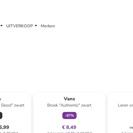
UITVERKOOP
Merken
family
exclusief
s
Vans
 Skool" zwart
Broek "Authentic" zwart
Leren s
l
-
87
%
6,99
€ 8,49
va