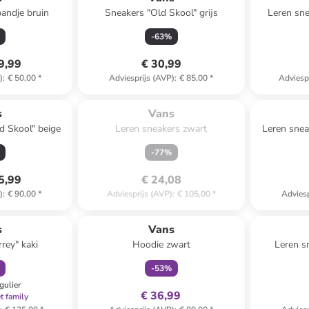
bandje bruin
Sneakers "Old Skool" grijs
Leren sne
-
63
%
9,99
€ 30,99
)
:
€ 50,00
*
Adviesprijs (AVP)
:
€ 85,00
*
Adviesp
Te laat. Het product is 
uitverkocht.
s
Vans
d Skool" beige
Leren sneakers zwart
Leren snea
-
77
%
5,99
€ 24,08
)
:
€ 90,00
*
Adviesprijs (AVP)
:
€ 105,00
*
Adviesp
orting
family
exclusief
s
Vans
rey" kaki
Hoodie zwart
Leren s
l
-
53
%
gulier
€ 36,99
t family