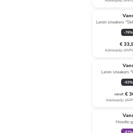
Adviesprijs (AVP
Van
Leren sneakers ''Sk8
-
78
%
€ 33,
Adviesprijs (AVP
Van
Leren sneakers "
Rostbr
-
63
%
€ 3
vanaf
:
Adviesprijs (AVP
family
k
Van
Hoodie g
-
67
%