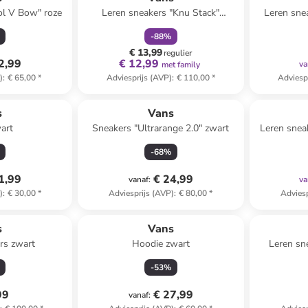
ol V Bow" roze
Leren sneakers "Knu Stack"
Leren sne
lichtroze/wit
-
88
%
€ 13,99
regulier
2,99
€ 12,99
va
met family
)
:
€ 65,00
*
Adviesprijs (AVP)
:
€ 110,00
*
Adviesp
s
Vans
art
Sneakers "Ultrarange 2.0" zwart
Leren snea
-
68
%
1,99
€ 24,99
vanaf
:
va
)
:
€ 30,00
*
Adviesprijs (AVP)
:
€ 80,00
*
Adviesp
s
Vans
rs zwart
Hoodie zwart
Leren sn
gri
-
53
%
99
€ 27,99
vanaf
: