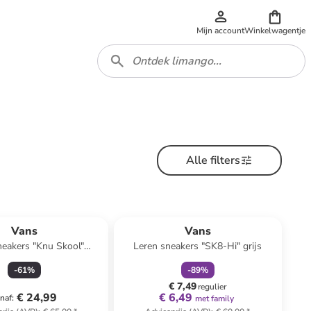
Mijn account
Winkelwagentje
Alle filters
family
korting
Vans
Vans
neakers "Knu Skool"
Leren sneakers "SK8-Hi" grijs
ichtroze/paars
-
61
%
-
89
%
€ 7,49
regulier
€ 24,99
€ 6,49
naf
:
met family