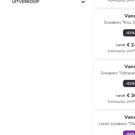
Adviesprijs (AVP
UITVERKOOP
Van
Sneakers "Knu S
-
61
%
€ 2
vanaf
:
Adviesprijs (AVP
Van
Sneakers "Ultrara
-
61
%
€ 3
vanaf
:
Adviesprijs (AVP
family
ex
Van
Leren sneakers "Ol
-
64
%