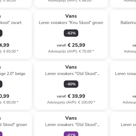
)
:
€ 90,00
*
Adviesprijs (AVP)
:
€ 68,00
*
Adviesp
s
Vans
kool" zwart
Leren sneakers "Knu Skool" groen
Ballerin
-
62
%
4,99
€ 25,99
vanaf
:
va
)
:
€ 65,00
*
Adviesprijs (AVP)
:
€ 70,00
*
Adviesp
s
Vans
nge 2.0" beige
Leren sneakers "Old Skool"
Leren snea
oranje/rood
-
60
%
0,99
€ 39,99
vanaf
:
va
)
:
€ 80,00
*
Adviesprijs (AVP)
:
€ 100,00
*
Adviesp
clusief
family
exclusief
s
Vans
d Skool" groen
Leren sneakers "Old Skool"
Leren s
zilverkleurig
-
61
%