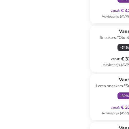
€ 4
vanaf
:
Adviesprijs (AVP
Van
Sneakers "Old S
-
64
%
€ 3
vanaf
:
Adviesprijs (AVP
family
ex
Van
Leren sneakers "
brui
-
69
%
€ 3
vanaf
:
Adviesprijs (AVP
Van