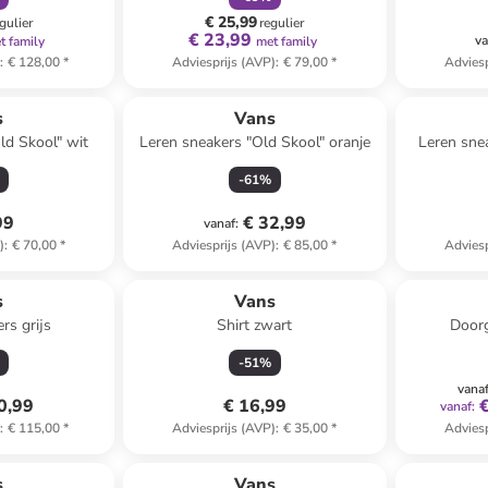
€ 25,99
gulier
regulier
€ 23,99
va
t family
met family
)
:
€ 128,00
*
Adviesprijs (AVP)
:
€ 79,00
*
Adviesp
s
Vans
ld Skool" wit
Leren sneakers "Old Skool" oranje
Leren sne
-
61
%
99
€ 32,99
vanaf
:
)
:
€ 70,00
*
Adviesprijs (AVP)
:
€ 85,00
*
Adviesp
s
Vans
rs grijs
Shirt zwart
Doorg
-
51
%
vana
0,99
€ 16,99
vanaf
:
)
:
€ 115,00
*
Adviesprijs (AVP)
:
€ 35,00
*
Adviesp
s
Vans