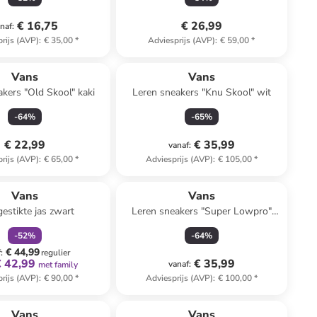
€ 16,75
€ 26,99
naf
:
rijs (AVP)
:
€ 35,00
*
Adviesprijs (AVP)
:
€ 59,00
*
Vans
Vans
akers "Old Skool" kaki
Leren sneakers "Knu Skool" wit
-
64
%
-
65
%
€ 22,99
€ 35,99
vanaf
:
rijs (AVP)
:
€ 65,00
*
Adviesprijs (AVP)
:
€ 105,00
*
family
korting
Vans
Vans
estikte jas zwart
Leren sneakers "Super Lowpro"
roze/groen
-
52
%
-
64
%
€ 44,99
f
:
regulier
€ 42,99
€ 35,99
vanaf
:
met family
rijs (AVP)
:
€ 90,00
*
Adviesprijs (AVP)
:
€ 100,00
*
Vans
Vans