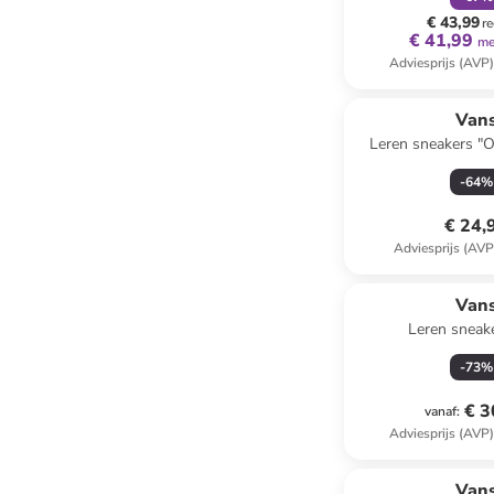
€ 43,99
re
€ 41,99
me
Adviesprijs (AVP
Van
Leren sneakers "O
-
64
%
€ 24,
Adviesprijs (AVP
Van
Leren sneake
-
73
%
€ 3
vanaf
:
Adviesprijs (AVP
Van