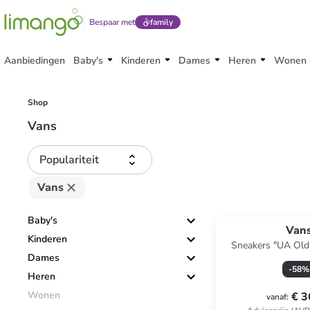
Bespaar met
family
Aanbiedingen
Baby's
Kinderen
Dames
Heren
Wonen
Shop
Vans
Populariteit
Vans
Baby's
Van
Kinderen
Sneakers "UA Old
Dames
-
58
%
Heren
Wonen
€ 3
vanaf
: