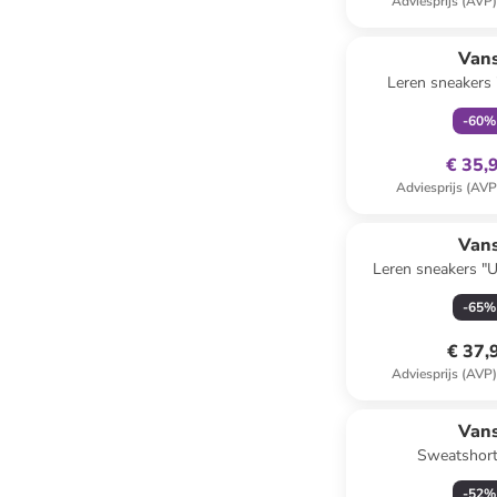
Adviesprijs (AVP
family
ex
Van
Leren sneakers 
zwart/
-
60
%
€ 35,
Adviesprijs (AVP
Van
Leren sneakers "
-
65
%
€ 37,
Adviesprijs (AVP
Van
Sweatshort
-
52
%