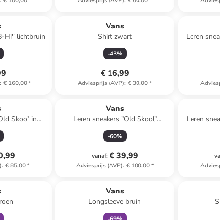
)
:
€ 100,00
*
Adviesprijs (AVP)
:
€ 60,00
*
Adviesp
s
Vans
-Hi'' lichtbruin
Shirt zwart
Leren snea
-
43
%
99
€ 16,99
)
:
€ 160,00
*
Adviesprijs (AVP)
:
€ 30,00
*
Adviesp
s
Vans
Old Skoo" in
Leren sneakers "Old Skool"
Leren snea
aun
lichtbruin
-
60
%
0,99
€ 39,99
vanaf
:
va
)
:
€ 85,00
*
Adviesprijs (AVP)
:
€ 100,00
*
Adviesp
orting
family
korting
s
Vans
roen
Longsleeve bruin
S
-
69
%