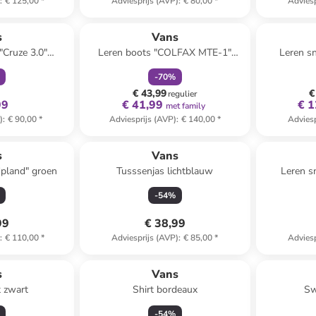
)
:
€ 125,00
*
Adviesprijs (AVP)
:
€ 80,00
*
Adviesp
clusief
family
korting
s
Vans
"Cruze 3.0"
Leren boots "COLFAX MTE-1"
Leren s
wit
zwart
-
70
%
€ 43,99
€
regulier
99
€ 41,99
€ 1
met family
)
:
€ 90,00
*
Adviesprijs (AVP)
:
€ 140,00
*
Adviesp
s
Vans
Upland" groen
Tusssenjas lichtblauw
Leren s
wi
-
54
%
99
€ 38,99
)
:
€ 110,00
*
Adviesprijs (AVP)
:
€ 85,00
*
Adviesp
s
Vans
 zwart
Shirt bordeaux
Sw
-
54
%