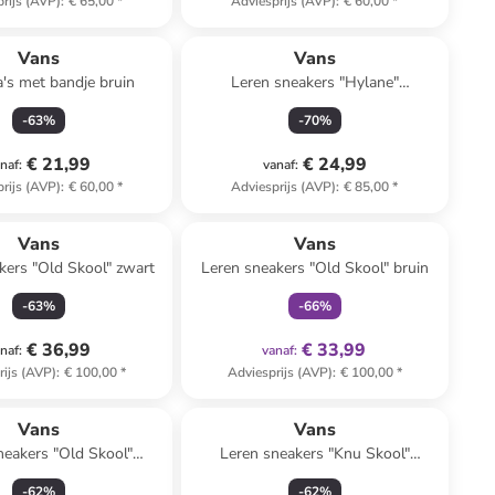
rijs (AVP)
:
€ 65,00
*
Adviesprijs (AVP)
:
€ 60,00
*
Vans
Vans
a's met bandje bruin
Leren sneakers "Hylane"
zwart/crème
-
63
%
-
70
%
€ 21,99
€ 24,99
naf
:
vanaf
:
rijs (AVP)
:
€ 60,00
*
Adviesprijs (AVP)
:
€ 85,00
*
family
exclusief
Vans
Vans
kers "Old Skool" zwart
Leren sneakers "Old Skool" bruin
-
63
%
-
66
%
€ 36,99
€ 33,99
naf
:
vanaf
:
rijs (AVP)
:
€ 100,00
*
Adviesprijs (AVP)
:
€ 100,00
*
Vans
Vans
neakers "Old Skool"
Leren sneakers "Knu Skool"
lichtroze
donkerblauw/wit
-
62
%
-
62
%