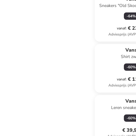
Sneakers "Old Sko
-
64
%
€ 2
vanaf
:
Adviesprijs (AVP
Van
Shirt zw
-
60
%
€ 1
vanaf
:
Adviesprijs (AVP
Van
Leren sneake
-
60
%
€ 39,