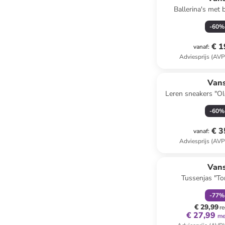
Ballerina's met 
-
60
%
€ 1
vanaf
:
Adviesprijs (AVP
Van
Leren sneakers "Ol
-
60
%
€ 3
vanaf
:
Adviesprijs (AVP
family
k
Van
Tussenjas "Tor
-
77
%
€ 29,99
re
€ 27,99
me