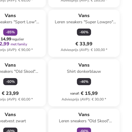
rijs (AVP)
:
€ 65,00
*
Adviesprijs (AVP)
:
€ 185,00
*
family
korting
Vans
Vans
neakers "Sport Low"
Leren sneakers "Super Lowpro"
bordeaux
lichtblauw
-
85
%
-
66
%
 14,99
regulier
2,99
€ 33,99
met family
rijs (AVP)
:
€ 90,00
*
Adviesprijs (AVP)
:
€ 100,00
*
Vans
Vans
neakers "Old Skool"
Shirt donkerblauw
t/blauw/zwart
-
60
%
-
46
%
€ 23,99
€ 15,99
vanaf
:
rijs (AVP)
:
€ 60,00
*
Adviesprijs (AVP)
:
€ 30,00
*
family
exclusief
Vans
Vans
eatvest zwart
Leren sneakers "Old Skool"
lichtroze/rood
-
60
%
-
66
%