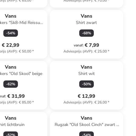
rijs (AVP)
:
€ 65,00
*
Adviesprijs (AVP)
:
€ 70,00
*
Vans
Vans
kers "Sk8-Mid Reissue
Shirt zwart
V" roze
-
54
%
-
68
%
€ 22,99
€ 7,99
vanaf
:
rijs (AVP)
:
€ 50,00
*
Adviesprijs (AVP)
:
€ 25,00
*
Vans
Vans
kers "Old Skool" beige
Shirt wit
-
62
%
-
50
%
€ 31,99
€ 12,99
naf
:
rijs (AVP)
:
€ 85,00
*
Adviesprijs (AVP)
:
€ 26,00
*
Vans
Vans
hirt lichtbruin
Rugzak "Old Skool Cinch" zwart -
(B)33 x (H)51 x (D)15 cm
-
52
%
-
54
%