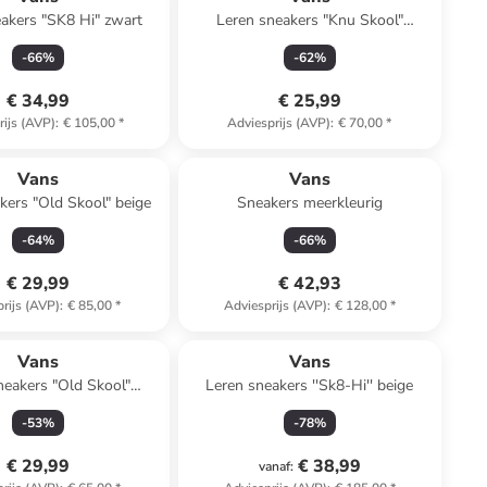
akers "SK8 Hi" zwart
Leren sneakers "Knu Skool"
lichtroze
-
66
%
-
62
%
€ 34,99
€ 25,99
rijs (AVP)
:
€ 105,00
*
Adviesprijs (AVP)
:
€ 70,00
*
Vans
Vans
kers "Old Skool" beige
Sneakers meerkleurig
-
64
%
-
66
%
€ 29,99
€ 42,93
rijs (AVP)
:
€ 85,00
*
Adviesprijs (AVP)
:
€ 128,00
*
Vans
Vans
neakers "Old Skool"
Leren sneakers ''Sk8-Hi'' beige
ichtroze/paars
-
53
%
-
78
%
€ 29,99
€ 38,99
vanaf
: