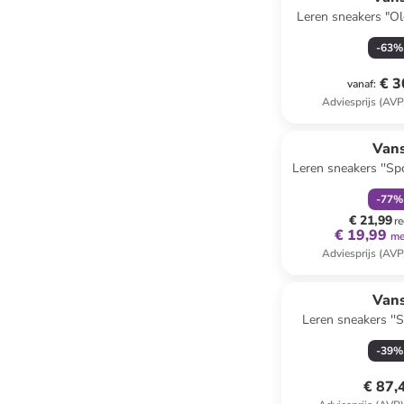
Leren sneakers "Ol
-
63
%
€ 3
vanaf
:
Adviesprijs (AVP
family
k
Van
Leren sneakers ''Sp
-
77
%
€ 21,99
re
€ 19,99
me
Adviesprijs (AVP
Van
Leren sneakers ''S
-
39
%
€ 87,