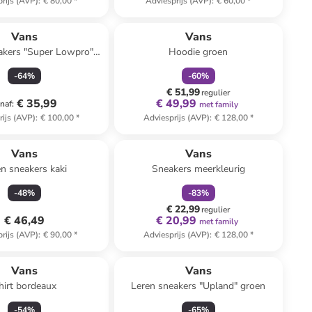
rijs (AVP)
:
€ 80,00
*
Adviesprijs (AVP)
:
€ 60,00
*
family
korting
Vans
Vans
akers "Super Lowpro"
Hoodie groen
roze/groen
-
64
%
-
60
%
€ 51,99
regulier
€ 35,99
€ 49,99
naf
:
met family
rijs (AVP)
:
€ 100,00
*
Adviesprijs (AVP)
:
€ 128,00
*
family
korting
Vans
Vans
n sneakers kaki
Sneakers meerkleurig
-
48
%
-
83
%
€ 22,99
regulier
€ 46,49
€ 20,99
met family
rijs (AVP)
:
€ 90,00
*
Adviesprijs (AVP)
:
€ 128,00
*
Vans
Vans
hirt bordeaux
Leren sneakers "Upland" groen
-
54
%
-
65
%