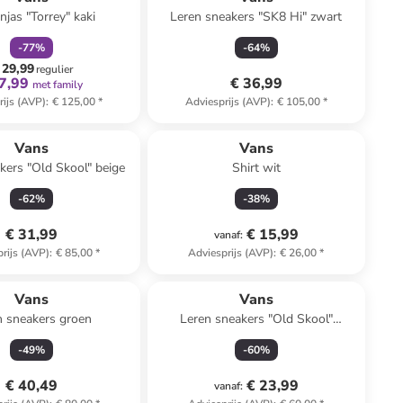
njas "Torrey" kaki
Leren sneakers "SK8 Hi" zwart
-
77
%
-
64
%
 29,99
regulier
7,99
€ 36,99
met family
rijs (AVP)
:
€ 125,00
*
Adviesprijs (AVP)
:
€ 105,00
*
Vans
Vans
kers "Old Skool" beige
Shirt wit
-
62
%
-
38
%
€ 31,99
€ 15,99
vanaf
:
rijs (AVP)
:
€ 85,00
*
Adviesprijs (AVP)
:
€ 26,00
*
Vans
Vans
n sneakers groen
Leren sneakers "Old Skool"
wit/blauw/zwart
-
49
%
-
60
%
€ 40,49
€ 23,99
vanaf
: