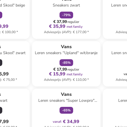
d Skool" beige
Sneakers zwart
Leren sn
-
79
%
€ 37,99
regulier
9,99
€ 35,99
met family
)
:
€ 100,00
*
Adviesprijs (AVP)
:
€ 177,00
*
Adviesp
family
korting
Reeds in een ander winkelwagentje
s
Vans
u Skool" zwart
Leren sneakers ''Upland'' wit/oranje
Leren sn
-
85
%
€ 17,99
regulier
5,99
€ 15,99
va
met family
)
:
€ 75,00
*
Adviesprijs (AVP)
:
€ 110,00
*
Adviesp
family
exclusief
s
Vans
wart
Leren sneakers "Super Lowpro"
Lere
beige
-
65
%
7,99
€ 34,99
vanaf
: