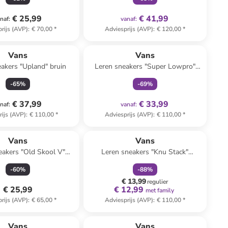
€ 25,99
€ 41,99
naf
:
vanaf
:
rijs (AVP)
:
€ 70,00
*
Adviesprijs (AVP)
:
€ 120,00
*
family
exclusief
Vans
Vans
akers "Upland" bruin
Leren sneakers "Super Lowpro"
bruin
-
65
%
-
69
%
€ 37,99
€ 33,99
naf
:
vanaf
:
rijs (AVP)
:
€ 110,00
*
Adviesprijs (AVP)
:
€ 110,00
*
family
korting
Reeds in een ander winkelwagentje
Vans
Vans
eakers "Old Skool V"
Leren sneakers "Knu Stack"
js/zilverkleurig
lichtroze/wit
-
60
%
-
88
%
€ 13,99
regulier
€ 25,99
€ 12,99
met family
rijs (AVP)
:
€ 65,00
*
Adviesprijs (AVP)
:
€ 110,00
*
Vans
Vans