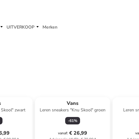
UITVERKOOP
Merken
s
Vans
 Skool" zwart
Leren sneakers "Knu Skool" groen
Leren s
l
-
61
%
6,99
€ 26,99
vanaf
:
va