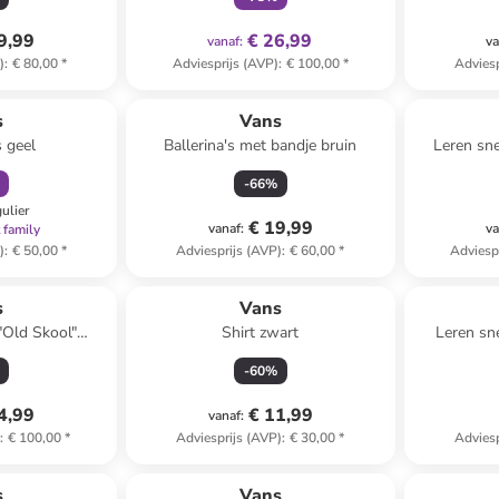
9,99
€ 26,99
vanaf
:
va
)
:
€ 80,00
*
Adviesprijs (AVP)
:
€ 100,00
*
Adviesp
orting
s
Vans
s geel
Ballerina's met bandje bruin
Leren sne
-
66
%
gulier
€ 19,99
vanaf
:
va
 family
)
:
€ 50,00
*
Adviesprijs (AVP)
:
€ 60,00
*
Adviesp
s
Vans
"Old Skool"
Shirt zwart
Leren sn
rood
gri
-
60
%
4,99
€ 11,99
vanaf
:
)
:
€ 100,00
*
Adviesprijs (AVP)
:
€ 30,00
*
Adviesp
clusief
family
korting
s
Vans