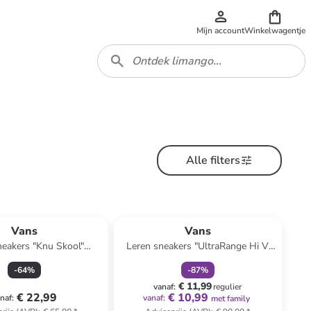
Mijn account
Winkelwagentje
Alle filters
family
korting
Vans
Vans
neakers "Knu Skool"
Leren sneakers "UltraRange Hi V
ichtroze/paars
MTE-1" lichtbruin
-
64
%
-
87
%
€ 11,99
vanaf
:
regulier
€ 22,99
€ 10,99
naf
:
vanaf
:
met family