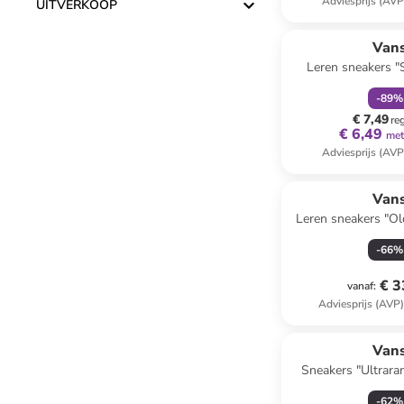
Adviesprijs (AVP
UITVERKOOP
family
k
Van
Leren sneakers "
-
89
%
€ 7,49
re
€ 6,49
met
Adviesprijs (AVP
Van
Leren sneakers "Ol
-
66
%
€ 3
vanaf
:
Adviesprijs (AVP
Van
Sneakers "Ultrara
-
62
%