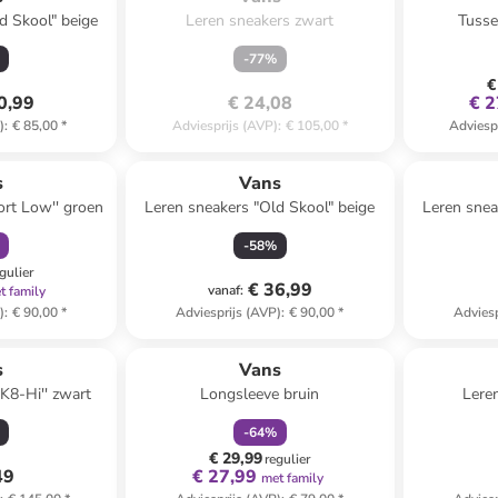
d Skool" beige
Leren sneakers zwart
Tusse
-
77
%
€
0,99
€ 24,08
€ 2
)
:
€ 85,00
*
Adviesprijs (AVP)
:
€ 105,00
*
Adviesp
orting
s
Vans
ort Low'' groen
Leren sneakers "Old Skool" beige
Leren snea
-
58
%
gulier
€ 36,99
vanaf
:
t family
)
:
€ 90,00
*
Adviesprijs (AVP)
:
€ 90,00
*
Adviesp
family
korting
s
Vans
K8-Hi'' zwart
Longsleeve bruin
Lere
-
64
%
€ 29,99
regulier
49
€ 27,99
met family