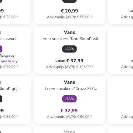
99
€ 20,99
va
)
:
€ 30,00
*
Adviesprijs (AVP)
:
€ 50,00
*
Adviesp
orting
s
Vans
jas zwart
Leren sneakers "Knu Skool" wit
-
63
%
9
regulier
€ 37,99
vanaf
:
v
met family
)
:
€ 90,00
*
Adviesprijs (AVP)
:
€ 105,00
*
Adviesp
family
exclusief
s
Vans
kool" grijs
Leren sneakers "Cruze 3.0"
zwart/wit
-
63
%
99
€ 32,99
)
:
€ 85,00
*
Adviesprijs (AVP)
:
€ 90,00
*
Adviesp
Te laat. Het product is 
uitverkocht.
s
Vans