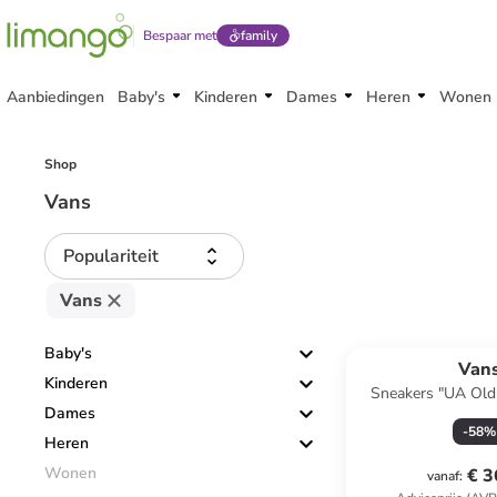
Bespaar met
family
Aanbiedingen
Baby's
Kinderen
Dames
Heren
Wonen
Shop
Vans
Populariteit
Vans
Baby's
Van
Kinderen
Sneakers "UA Old
Dames
-
58
%
Heren
Wonen
€ 3
vanaf
: