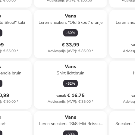
)
:
€ 60,00
*
Adviesprijs (AVP)
:
€ 100,00
*
Adviesp
s
Vans
ld Skool" kaki
Leren sneakers "Old Skool" oranje
Leren sne
-
60
%
99
€ 33,99
va
)
:
€ 65,00
*
Adviesprijs (AVP)
:
€ 85,00
*
Adviesp
s
Vans
bandje bruin
Shirt lichtbruin
-
52
%
0,99
€ 16,75
vanaf
:
va
)
:
€ 50,00
*
Adviesprijs (AVP)
:
€ 35,00
*
Adviesp
s
Vans
art
Leren sneakers "Sk8-Mid Reissue
Sneakers "
V" roze
-
58
%