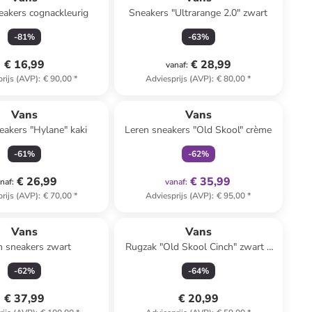
eakers cognackleurig
Sneakers "Ultrarange 2.0" zwart
-
81
%
-
63
%
€ 16,99
€ 28,99
vanaf
:
rijs (AVP)
:
€ 90,00
*
Adviesprijs (AVP)
:
€ 80,00
*
family
exclusief
Vans
Vans
eakers "Hylane" kaki
Leren sneakers "Old Skool" crème
-
61
%
-
62
%
€ 26,99
€ 35,99
naf
:
vanaf
:
rijs (AVP)
:
€ 70,00
*
Adviesprijs (AVP)
:
€ 95,00
*
Vans
Vans
n sneakers zwart
Rugzak "Old Skool Cinch" zwart -
(B)33 x (H)51 x (D)15 cm
-
62
%
-
64
%
€ 37,99
€ 20,99