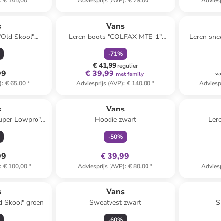
)
:
€ 145,00
*
Adviesprijs (AVP)
:
€ 79,00
*
Adviesp
family
korting
s
Vans
"Old Skool"
Leren boots "COLFAX MTE-1"
Leren sne
paars
zwart
-
71
%
€ 41,99
regulier
99
€ 39,99
va
met family
)
:
€ 65,00
*
Adviesprijs (AVP)
:
€ 140,00
*
Adviesp
family
exclusief
s
Vans
Super Lowpro"
Hoodie zwart
Lere
auw
-
50
%
99
€ 39,99
)
:
€ 100,00
*
Adviesprijs (AVP)
:
€ 80,00
*
Adviesp
s
Vans
d Skool" groen
Sweatvest zwart
S
-
60
%