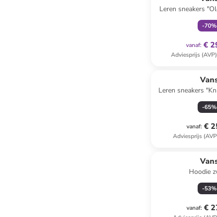
Leren sneakers "Ol
-
70
%
€ 2
vanaf
:
Adviesprijs (AVP
Van
Leren sneakers "Kn
-
65
%
€ 2
vanaf
:
Adviesprijs (AVP
Van
Hoodie z
-
53
%
€ 2
vanaf
: