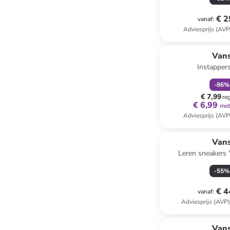
€ 2
vanaf
:
Adviesprijs (AVP
family
k
Van
Instapper
-
86
%
€ 7,99
re
€ 6,99
met
Adviesprijs (AVP
Van
Leren sneakers 
oranje/
-
55
%
€ 4
vanaf
:
Adviesprijs (AVP
family
ex
Van