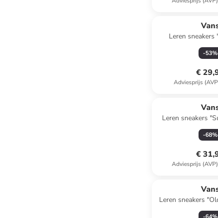
Adviesprijs (AVP
Van
Leren sneakers 
lichtroze/
-
53
%
€ 29,
Adviesprijs (AVP
Van
Leren sneakers "
lichtbl
-
68
%
€ 31,
Adviesprijs (AVP
Van
Leren sneakers "Ol
-
64
%