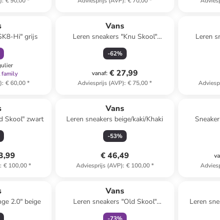
)
:
€ 90,00
*
Adviesprijs (AVP)
:
€ 70,00
*
Adviesp
orting
s
Vans
SK8-Hi" grijs
Leren sneakers "Knu Skool"
Leren s
donkerblauw/wit
-
62
%
gulier
€ 27,99
vanaf
:
 family
)
:
€ 60,00
*
Adviesprijs (AVP)
:
€ 75,00
*
Adviesp
s
Vans
d Skool" zwart
Leren sneakers beige/kaki/Khaki
Sneaker
-
53
%
3,99
€ 46,49
va
)
:
€ 100,00
*
Adviesprijs (AVP)
:
€ 100,00
*
Adviesp
family
exclusief
s
Vans
nge 2.0" beige
Leren sneakers "Old Skool"
Leren sne
zilverkleurig
-
73
%