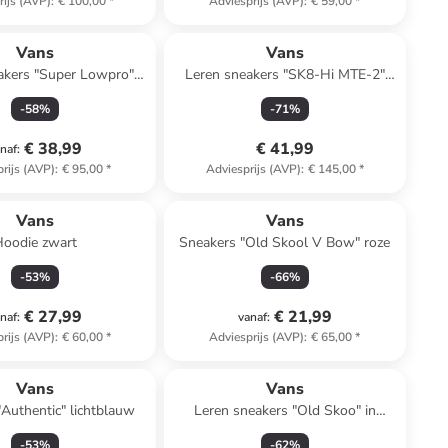
rijs (AVP)
:
€ 100,00
*
Adviesprijs (AVP)
:
€ 59,00
*
Vans
Vans
akers "Super Lowpro"
Leren sneakers "SK8-Hi MTE-2"
wit/zwart
zwart
-
58
%
-
71
%
€ 38,99
€ 41,99
naf
:
rijs (AVP)
:
€ 95,00
*
Adviesprijs (AVP)
:
€ 145,00
*
Vans
Vans
Hoodie zwart
Sneakers "Old Skool V Bow" roze
-
53
%
-
66
%
€ 27,99
€ 21,99
naf
:
vanaf
:
rijs (AVP)
:
€ 60,00
*
Adviesprijs (AVP)
:
€ 65,00
*
Vans
Vans
Authentic" lichtblauw
Leren sneakers "Old Skoo" in
Rostbraun
-
53
%
-
62
%