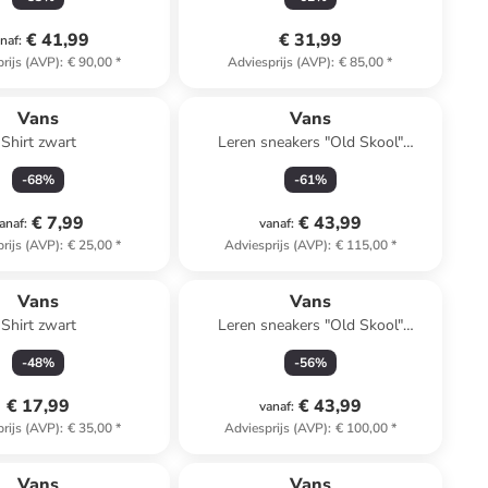
€ 41,99
€ 31,99
naf
:
rijs (AVP)
:
€ 90,00
*
Adviesprijs (AVP)
:
€ 85,00
*
Vans
Vans
Shirt zwart
Leren sneakers "Old Skool"
wit/zwart
-
68
%
-
61
%
€ 7,99
€ 43,99
anaf
:
vanaf
:
rijs (AVP)
:
€ 25,00
*
Adviesprijs (AVP)
:
€ 115,00
*
Vans
Vans
Shirt zwart
Leren sneakers "Old Skool"
lichtbruin
-
48
%
-
56
%
€ 17,99
€ 43,99
vanaf
:
rijs (AVP)
:
€ 35,00
*
Adviesprijs (AVP)
:
€ 100,00
*
family
korting
Vans
Vans