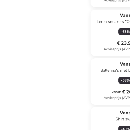
Adviesprijs (AVP
Van
Leren sneakers "O
-
63
%
€ 23,
Adviesprijs (AVP
Van
Ballerina's met 
-
58
%
€ 2
vanaf
:
Adviesprijs (AVP
Van
Shirt zw
-
40
%