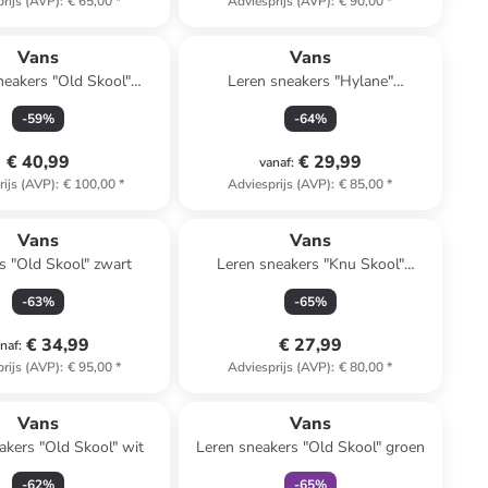
rijs (AVP)
:
€ 65,00
*
Adviesprijs (AVP)
:
€ 90,00
*
Vans
Vans
neakers "Old Skool"
Leren sneakers "Hylane"
lichtroze
zwart/crème
-
59
%
-
64
%
€ 40,99
€ 29,99
vanaf
:
rijs (AVP)
:
€ 100,00
*
Adviesprijs (AVP)
:
€ 85,00
*
Vans
Vans
s "Old Skool" zwart
Leren sneakers "Knu Skool"
donkerblauw/wit
-
63
%
-
65
%
€ 34,99
€ 27,99
naf
:
rijs (AVP)
:
€ 95,00
*
Adviesprijs (AVP)
:
€ 80,00
*
family
exclusief
Vans
Vans
akers "Old Skool" wit
Leren sneakers "Old Skool" groen
-
62
%
-
65
%