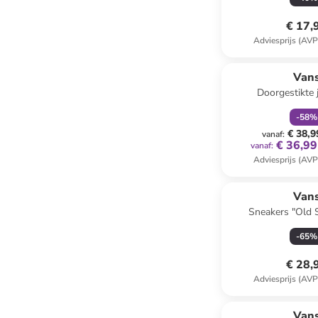
€ 17,
Adviesprijs (AVP
family
k
Van
Doorgestikte 
-
58
%
€ 38,9
vanaf
:
€ 36,99
vanaf
:
Adviesprijs (AVP
Van
Sneakers "Old S
-
65
%
€ 28,
Adviesprijs (AVP
Van