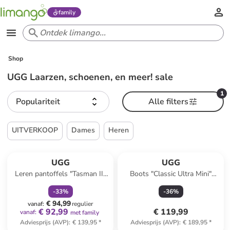
family
Shop
UGG Laarzen, schoenen, en meer! sale
1
Populariteit
Alle filters
UITVERKOOP
Dames
Heren
family
korting
UGG
UGG
Leren pantoffels "Tasman II"
Boots "Classic Ultra Mini"
lichtbruin
mauve
-
33
%
-
36
%
€ 94,99
vanaf
:
regulier
€ 92,99
€ 119,99
vanaf
:
met family
Adviesprijs (AVP)
:
€ 139,95
*
Adviesprijs (AVP)
:
€ 189,95
*