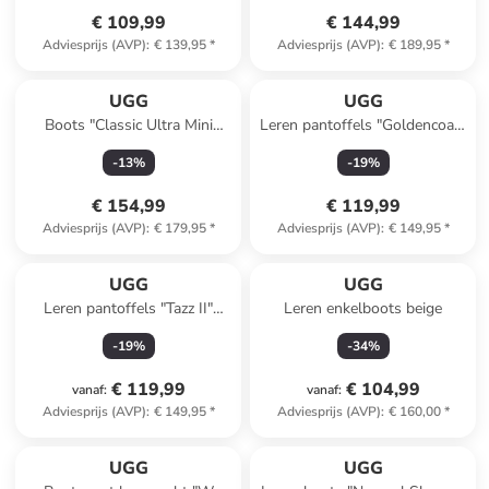
€ 109,99
€ 144,99
Adviesprijs (AVP)
:
€ 139,95
*
Adviesprijs (AVP)
:
€ 189,95
*
UGG
UGG
Boots "Classic Ultra Mini
Leren pantoffels "Goldencoast
Platform" beige
II" lichtbruin
-
13
%
-
19
%
€ 154,99
€ 119,99
Adviesprijs (AVP)
:
€ 179,95
*
Adviesprijs (AVP)
:
€ 149,95
*
UGG
UGG
Leren pantoffels "Tazz II"
Leren enkelboots beige
beige
-
19
%
-
34
%
€ 119,99
€ 104,99
vanaf
:
vanaf
:
Adviesprijs (AVP)
:
€ 149,95
*
Adviesprijs (AVP)
:
€ 160,00
*
UGG
UGG