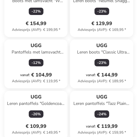
Boots met lamsvacht "W
Leren boots "Neumel Shaggy"
Classic Mini Platform" zwart
grijs
-
22
%
-
23
%
€ 154,99
€ 129,99
Adviesprijs (AVP)
:
€ 199,95
*
Adviesprijs (AVP)
:
€ 169,95
*
UGG
UGG
Pantoffels met lamsvacht
Leren boots "Classic Ultra
"Disquette" zwart
Mini Biarritz" beige
-
12
%
-
23
%
€ 104,99
€ 144,99
vanaf
:
vanaf
:
Adviesprijs (AVP)
:
€ 119,95
*
Adviesprijs (AVP)
:
€ 189,95
*
UGG
UGG
Leren pantoffels "Goldencoast
Leren pantoffels "Tazz Plains-
II" zwart
Felecity" beige/lichtbruin
-
26
%
-
24
%
€ 109,99
€ 119,99
vanaf
:
Adviesprijs (AVP)
:
€ 149,95
*
Adviesprijs (AVP)
:
€ 159,95
*