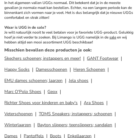
In het algemeen vallen UGGs normaal. Dit betekent dat je in de meeste 
gevallen je normale maat kan bestellen. Echter, na een langere periode kan de 
binnenkant zich vormen naar je voet. Het is dus belangrijk dat je nieuwe UGGs 
comfortabel en strak zitten!
Waar is UGG in de sale? 
Je wilt natuurlijk nooit te veel betalen voor je favoriete UGG-product. Gelukkig 
hoef je niet verder te zoeken. Bij Limango is UGG namelijk in de 
sale
 en wij 
hebben altijd een mooi assortiment UGG beschikbaar!
Misschien bevallen deze producten je ook
:
Skechers schoenen; instappers en meer!
GANT Footwear
Happy Socks
Damesschoenen
Heren Schoenen
EMU dames schoenen; laarzen
Jela shoes
Marc O'Polo Shoes
Geox
Richter Shoes voor kinderen en baby's
Ara Shoes
Veterschoenen
TOMS Sneakers; instappers; schoenen
Winterlaarzen
Bayton slippers; teenslippers; sandalen
Dames
Pantoffels
Boots
Enkellaarzen