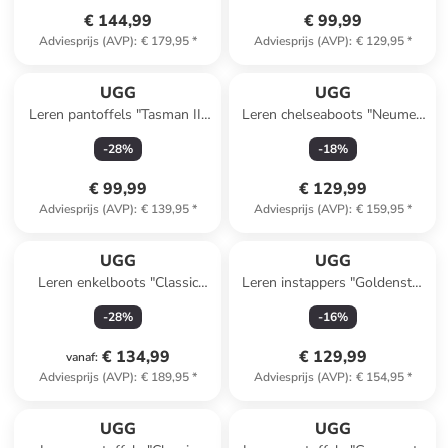
€ 144,99
€ 99,99
Adviesprijs (AVP)
:
€ 179,95
*
Adviesprijs (AVP)
:
€ 129,95
*
UGG
UGG
Leren pantoffels "Tasman II"
Leren chelseaboots "Neumel"
zwart
zwart
-
28
%
-
18
%
€ 99,99
€ 129,99
Adviesprijs (AVP)
:
€ 139,95
*
Adviesprijs (AVP)
:
€ 159,95
*
UGG
UGG
Leren enkelboots "Classic
Leren instappers "Goldenstar
Ultra Mini" zwart
Jane" beige
-
28
%
-
16
%
€ 134,99
€ 129,99
vanaf
:
Adviesprijs (AVP)
:
€ 189,95
*
Adviesprijs (AVP)
:
€ 154,95
*
UGG
UGG