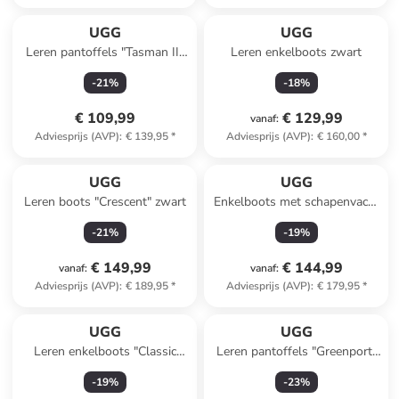
UGG
UGG
Leren pantoffels "Tasman II"
Leren enkelboots zwart
antraciet
-
21
%
-
18
%
€ 109,99
€ 129,99
vanaf
:
Adviesprijs (AVP)
:
€ 139,95
*
Adviesprijs (AVP)
:
€ 160,00
*
UGG
UGG
Leren boots "Crescent" zwart
Enkelboots met schapenvacht
"Venture Daze"
-
21
%
-
19
%
lichtbruin/bruin
€ 149,99
€ 144,99
vanaf
:
vanaf
:
Adviesprijs (AVP)
:
€ 189,95
*
Adviesprijs (AVP)
:
€ 179,95
*
UGG
UGG
Leren enkelboots "Classic
Leren pantoffels "Greenport"
Ultra Mini" lichtbruin/beige
beige
-
19
%
-
23
%