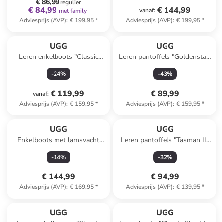
€ 86,99
regulier
€ 84,99
€ 144,99
vanaf
:
met family
Adviesprijs (AVP)
:
€ 199,95
*
Adviesprijs (AVP)
:
€ 199,95
*
UGG
UGG
Leren enkelboots "Classic
Leren pantoffels "Goldenstar"
Micro" groen
taupe
-
24
%
-
43
%
€ 119,99
€ 89,99
vanaf
:
Adviesprijs (AVP)
:
€ 159,95
*
Adviesprijs (AVP)
:
€ 159,95
*
UGG
UGG
Enkelboots met lamsvacht
Leren pantoffels "Tasman II"
bruin
antraciet
-
14
%
-
32
%
€ 144,99
€ 94,99
Adviesprijs (AVP)
:
€ 169,95
*
Adviesprijs (AVP)
:
€ 139,95
*
UGG
UGG