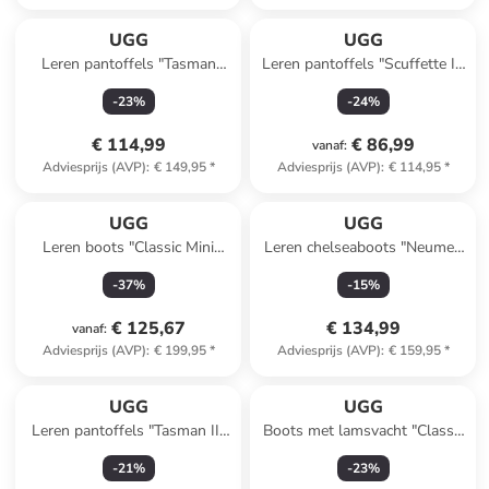
UGG
UGG
Leren pantoffels "Tasman
Leren pantoffels "Scuffette II"
Caspian" bruin/xwart
beige
-
23
%
-
24
%
€ 114,99
€ 86,99
vanaf
:
Adviesprijs (AVP)
:
€ 149,95
*
Adviesprijs (AVP)
:
€ 114,95
*
UGG
UGG
Leren boots "Classic Mini
Leren chelseaboots "Neumel"
Dipper" lichtbruin
lichtbruin
-
37
%
-
15
%
€ 125,67
€ 134,99
vanaf
:
Adviesprijs (AVP)
:
€ 199,95
*
Adviesprijs (AVP)
:
€ 159,95
*
UGG
UGG
Leren pantoffels "Tasman II"
Boots met lamsvacht "Classic
lichtbruin
Mini II" grijs
-
21
%
-
23
%