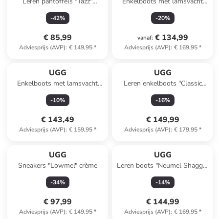
Leren pantoffels "Tazz"
Enkelboots met lamsvacht
lichtroze
grijs
-
42
%
-
20
%
€ 85,99
€ 134,99
vanaf
:
Adviesprijs (AVP)
:
€ 149,95
*
Adviesprijs (AVP)
:
€ 169,95
*
UGG
UGG
Enkelboots met lamsvacht
Leren enkelboots "Classic
zwart
Ultra Mini" lichtbruin
-
10
%
-
16
%
€ 143,49
€ 149,99
Adviesprijs (AVP)
:
€ 159,95
*
Adviesprijs (AVP)
:
€ 179,95
*
UGG
UGG
Sneakers "Lowmel" crème
Leren boots "Neumel Shaggy"
bruin
-
34
%
-
14
%
€ 97,99
€ 144,99
Adviesprijs (AVP)
:
€ 149,95
*
Adviesprijs (AVP)
:
€ 169,95
*