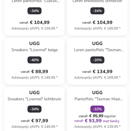
Leren pantoffels "Classic
Leren enkelboots lichtbruin
Micro" lichtbruin
-
34
%
-
34
%
€ 104,99
€ 104,99
vanaf
:
vanaf
:
Adviesprijs (AVP)
:
€ 159,95
*
Adviesprijs (AVP)
:
€ 160,00
*
UGG
UGG
Sneakers "Lowmel" beige
Leren pantoffels "Tasman
Biarritz" beige
-
40
%
-
20
%
€ 88,99
€ 134,99
vanaf
:
vanaf
:
Adviesprijs (AVP)
:
€ 149,95
*
Adviesprijs (AVP)
:
€ 169,95
*
family
korting
UGG
UGG
Sneakers "Lowmel" lichtbruin
Pantoffels "Tasman Maxi
Curly" zwart
-
34
%
-
32
%
€ 95,99
vanaf
:
regulier
€ 97,99
€ 93,99
vanaf
:
vanaf
:
met family
Adviesprijs (AVP)
:
€ 149,95
*
Adviesprijs (AVP)
:
€ 139,95
*