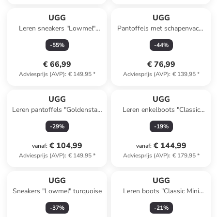
UGG
UGG
Leren sneakers "Lowmel"
Pantoffels met schapenvacht
beige/groen
"Tasman" grijs
-
55
%
-
44
%
€ 66,99
€ 76,99
Adviesprijs (AVP)
:
€ 149,95
*
Adviesprijs (AVP)
:
€ 139,95
*
UGG
UGG
Leren pantoffels "Goldenstar"
Leren enkelboots "Classic
lichtbruin
Ultra Mini" zwart
-
29
%
-
19
%
€ 104,99
€ 144,99
vanaf
:
vanaf
:
Adviesprijs (AVP)
:
€ 149,95
*
Adviesprijs (AVP)
:
€ 179,95
*
UGG
UGG
Sneakers "Lowmel" turquoise
Leren boots "Classic Mini
Dipper" paars
-
37
%
-
21
%