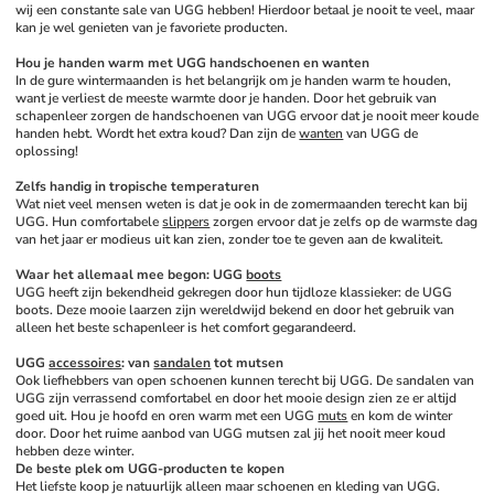
wij een constante sale van UGG hebben! Hierdoor betaal je nooit te veel, maar 
kan je wel genieten van je favoriete producten.
Hou je handen warm met UGG handschoenen en wanten
In de gure wintermaanden is het belangrijk om je handen warm te houden, 
want je verliest de meeste warmte door je handen. Door het gebruik van 
schapenleer zorgen de handschoenen van UGG ervoor dat je nooit meer koude 
handen hebt. Wordt het extra koud? Dan zijn de 
wanten
 van UGG de 
oplossing!
Zelfs handig in tropische temperaturen 
Wat niet veel mensen weten is dat je ook in de zomermaanden terecht kan bij 
UGG. Hun comfortabele 
slippers
 zorgen ervoor dat je zelfs op de warmste dag 
van het jaar er modieus uit kan zien, zonder toe te geven aan de kwaliteit.
Waar het allemaal mee begon: UGG 
boots
UGG heeft zijn bekendheid gekregen door hun tijdloze klassieker: de UGG 
boots. Deze mooie laarzen zijn wereldwijd bekend en door het gebruik van 
alleen het beste schapenleer is het comfort gegarandeerd. 
UGG 
accessoires
: van 
sandalen
 tot mutsen
Ook liefhebbers van open schoenen kunnen terecht bij UGG. De sandalen van 
UGG zijn verrassend comfortabel en door het mooie design zien ze er altijd 
goed uit. Hou je hoofd en oren warm met een UGG 
muts
 en kom de winter 
door. Door het ruime aanbod van UGG mutsen zal jij het nooit meer koud 
hebben deze winter.
De beste plek om UGG-producten te kopen
Het liefste koop je natuurlijk alleen maar schoenen en kleding van UGG. 