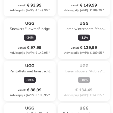
€ 93,99
€ 149,99
vanaf
:
vanaf
:
Adviesprijs (AVP)
:
€ 149,95
*
Adviesprijs (AVP)
:
€ 189,95
*
UGG
UGG
Sneakers "Lowmel" beige
Leren winterboots "Yose
Puffer" zwart
-
34
%
-
31
%
€ 97,99
€ 129,99
vanaf
:
vanaf
:
Adviesprijs (AVP)
:
€ 149,95
*
Adviesprijs (AVP)
:
€ 189,95
*
Te laat. Het product is 
uitverkocht.
UGG
UGG
Pantoffels met lamsvacht
Leren slippers "Aubrey"
"Disquette" zwart
lichtbruin
-
19
%
-
10
%
€ 88,99
€ 134,49
vanaf
:
Adviesprijs (AVP)
:
€ 109,95
*
Adviesprijs (AVP)
:
€ 149,95
*
UGG
UGG