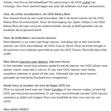
Alleen, hoe hou je dat betaalbaar? De oplossing is de UGG 
outlet
 van 
Limango. Een mooi aanbod tegen een prijs die iedereen zich kan veroorloven.
Voor de echte trendsetters: de UGG Bailey Bow
Een nieuwe twist op een oude klassieker, dat is de beste manier om de UGG 
Bailey Bow te omschrijven. Door de toevoeging van zijden strikjes is de UGG 
Bailey Bow de laars om je te onderscheiden, terwijl je blijft genieten van de 
kwaliteit die je gewend bent!
Voor de liefhebbers van korte laarzen
Niet iedereen is op zoek naar hoge laarzen. Gelukkig zijn er dan ook korte 
laarzen van UGG beschikbaar: de UGG Classic Short. Door de korte hoogte is 
de pasvorm voor iedereen geschikt en past de UGG Classic Short bij bijna elke 
outfit.
Niet alleen 
laarzen voor dames
, ook voor heren
In het verleden werd nog weleens gedacht dat de laarzen van UGG alleen voor 
dames waren, maar dat is niet zo. Er zijn vele UGG laarzen voor heren, 
waardoor iedereen er goed uit kan zien. Uiteraard zijn ook deze laarzen 
gemaakt van het beste Australische schapenleer.
Nooit meer je handen vol met de hippe UGG tas
Of je nu opzoek bent naar een hippe 
handtas
 of een nieuwe rugtas, je bent bij 
UGG aan het juiste assortiment. Er zijn vele verschillende soorten UGG tassen, 
waardoor je altijd zult slagen. Kies voor kwaliteit en kies voor een tas van 
UGG!
Hoe vallen UGGs? 