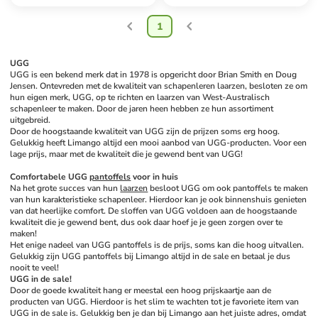
1
UGG
UGG is een bekend merk dat in 1978 is opgericht door Brian Smith en Doug 
Jensen. Ontevreden met de kwaliteit van schapenleren laarzen, besloten ze om 
hun eigen merk, UGG, op te richten en laarzen van West-Australisch 
schapenleer te maken. Door de jaren heen hebben ze hun assortiment 
uitgebreid.
Door de hoogstaande kwaliteit van UGG zijn de prijzen soms erg hoog. 
Gelukkig heeft Limango altijd een mooi aanbod van UGG-producten. Voor een 
lage prijs, maar met de kwaliteit die je gewend bent van UGG!
Comfortabele UGG 
pantoffels
 voor in huis
Na het grote succes van hun 
laarzen
 besloot UGG om ook pantoffels te maken 
van hun karakteristieke schapenleer. Hierdoor kan je ook binnenshuis genieten 
van dat heerlijke comfort. De sloffen van UGG voldoen aan de hoogstaande 
kwaliteit die je gewend bent, dus ook daar hoef je je geen zorgen over te 
maken! 
Het enige nadeel van UGG pantoffels is de prijs, soms kan die hoog uitvallen. 
Gelukkig zijn UGG pantoffels bij Limango altijd in de sale en betaal je dus 
nooit te veel!
UGG in de sale! 
Door de goede kwaliteit hang er meestal een hoog prijskaartje aan de 
producten van UGG. Hierdoor is het slim te wachten tot je favoriete item van 
UGG in de sale is. Gelukkig ben je dan bij Limango aan het juiste adres, omdat 