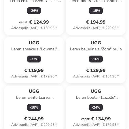
Leren enkellaarzen "Classic
Leren boots "Classic Short II"
Ultra Mini" beige
bruin
-
26
%
-
15
%
€ 124,99
€ 194,99
vanaf
:
Adviesprijs (AVP)
:
€ 169,95
*
Adviesprijs (AVP)
:
€ 229,95
*
UGG
UGG
Leren sneakers "Lowmel"
Leren ballerina's "Zora" bruin
bruin
-
33
%
-
16
%
€ 119,99
€ 129,99
Adviesprijs (AVP)
:
€ 179,95
*
Adviesprijs (AVP)
:
€ 154,95
*
UGG
UGG
Leren winterlaarzen
Leren boots "Tazzelle"
"Adirondack" lichtbruin
lichtbruin
-
18
%
-
24
%
€ 244,99
€ 134,99
vanaf
:
Adviesprijs (AVP)
:
€ 299,95
*
Adviesprijs (AVP)
:
€ 179,95
*