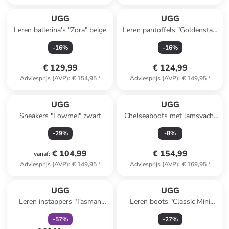
UGG
UGG
Leren ballerina's "Zora" beige
Leren pantoffels "Goldenstar"
lichtbruin
-
16
%
-
16
%
€ 129,99
€ 124,99
Adviesprijs (AVP)
:
€ 154,95
*
Adviesprijs (AVP)
:
€ 149,95
*
UGG
UGG
Sneakers "Lowmel" zwart
Chelseaboots met lamsvacht
"W Neumel Platform Chelsea"
-
29
%
-
8
%
lichtbruin
€ 104,99
€ 154,99
vanaf
:
Adviesprijs (AVP)
:
€ 149,95
*
Adviesprijs (AVP)
:
€ 169,95
*
family
korting
UGG
UGG
Leren instappers "Tasman
Leren boots "Classic Mini
Weather" lichtbruin/crème
Dipper" zwart
-
57
%
-
27
%