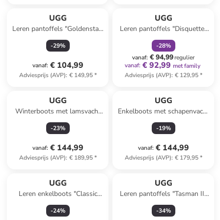
family
korting
UGG
UGG
Leren pantoffels "Goldenstar"
Leren pantoffels "Disquette"
beige
beige
-
29
%
-
28
%
€ 94,99
vanaf
:
regulier
€ 104,99
€ 92,99
vanaf
:
vanaf
:
met family
Adviesprijs (AVP)
:
€ 149,95
*
Adviesprijs (AVP)
:
€ 129,95
*
UGG
UGG
Winterboots met lamsvacht
Enkelboots met schapenvacht
"Classic Mini II" zwart
"Venture Daze" crème
-
23
%
-
19
%
€ 144,99
€ 144,99
vanaf
:
vanaf
:
Adviesprijs (AVP)
:
€ 189,95
*
Adviesprijs (AVP)
:
€ 179,95
*
UGG
UGG
Leren enkelboots "Classic
Leren pantoffels "Tasman II"
Ultra Mini" donkerblauw
bruin
-
24
%
-
34
%