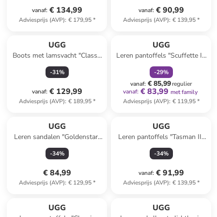
€ 134,99
€ 90,99
vanaf
:
vanaf
:
Adviesprijs (AVP)
:
€ 179,95
*
Adviesprijs (AVP)
:
€ 139,95
*
family
korting
UGG
UGG
Boots met lamsvacht "Classic
Leren pantoffels "Scuffette II"
Mini II" beige
zwart
-
31
%
-
29
%
€ 85,99
vanaf
:
regulier
€ 129,99
€ 83,99
vanaf
:
vanaf
:
met family
Adviesprijs (AVP)
:
€ 189,95
*
Adviesprijs (AVP)
:
€ 119,95
*
UGG
UGG
Leren sandalen "Goldenstar"
Leren pantoffels "Tasman II"
groen
beige/rood
-
34
%
-
34
%
€ 84,99
€ 91,99
vanaf
:
Adviesprijs (AVP)
:
€ 129,95
*
Adviesprijs (AVP)
:
€ 139,95
*
UGG
UGG