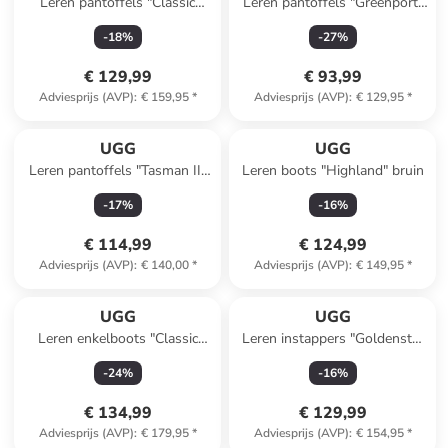
Leren pantoffels "Classic
Leren pantoffels "Greenport"
Micro" lichtbruin
lichtbruin
-
18
%
-
27
%
€ 129,99
€ 93,99
Adviesprijs (AVP)
:
€ 159,95
*
Adviesprijs (AVP)
:
€ 129,95
*
UGG
UGG
Leren pantoffels "Tasman II"
Leren boots "Highland" bruin
bruin
-
17
%
-
16
%
€ 114,99
€ 124,99
Adviesprijs (AVP)
:
€ 140,00
*
Adviesprijs (AVP)
:
€ 149,95
*
UGG
UGG
Leren enkelboots "Classic
Leren instappers "Goldenstar
Ultra Mini" paars
Jane" lichtbruin
-
24
%
-
16
%
€ 134,99
€ 129,99
Adviesprijs (AVP)
:
€ 179,95
*
Adviesprijs (AVP)
:
€ 154,95
*