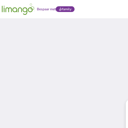
Bespaar met
family