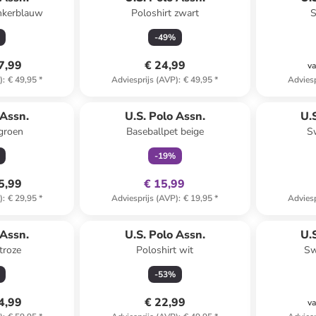
nkerblauw
Poloshirt zwart
S
-
49
%
7,99
€ 24,99
va
)
:
€ 49,95
*
Adviesprijs (AVP)
:
€ 49,95
*
Adviesp
family
exclusief
Reeds in ee
 Assn.
U.S. Polo Assn.
U.
tgroen
Baseballpet beige
S
-
19
%
5,99
€ 15,99
)
:
€ 29,95
*
Adviesprijs (AVP)
:
€ 19,95
*
Adviesp
 Assn.
U.S. Polo Assn.
U.
troze
Poloshirt wit
Sw
-
53
%
4,99
€ 22,99
va