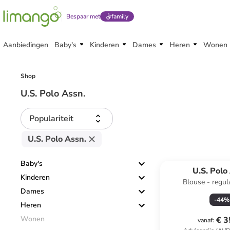
Bespaar met
family
Aanbiedingen
Baby's
Kinderen
Dames
Heren
Wonen
Shop
U.S. Polo Assn.
Populariteit
U.S. Polo Assn.
Baby's
U.S. Polo
Kinderen
Blouse - regula
Dames
-
44
%
Heren
Wonen
€ 3
vanaf
: