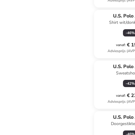
Adviesprijs (AVP
U.S. Polo
Shirt wit/do
-
46
%
€ 1
vanaf
:
Adviesprijs (AVP
U.S. Polo
Sweatshor
-
42
%
€ 2
vanaf
:
Adviesprijs (AVP
U.S. Polo
Doorgestikte 
-
46
%