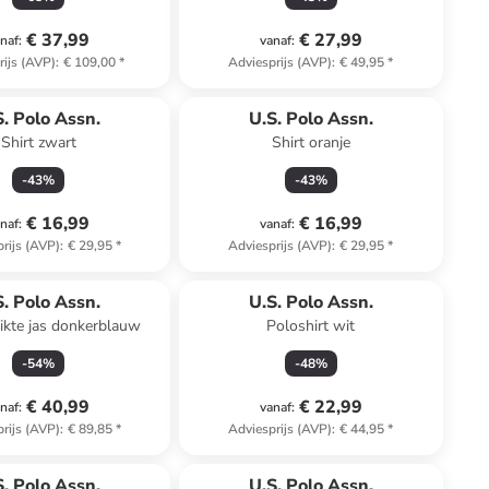
€ 37,99
€ 27,99
naf
:
vanaf
:
rijs (AVP)
:
€ 109,00
*
Adviesprijs (AVP)
:
€ 49,95
*
S. Polo Assn.
U.S. Polo Assn.
Shirt zwart
Shirt oranje
-
43
%
-
43
%
€ 16,99
€ 16,99
naf
:
vanaf
:
rijs (AVP)
:
€ 29,95
*
Adviesprijs (AVP)
:
€ 29,95
*
S. Polo Assn.
U.S. Polo Assn.
ikte jas donkerblauw
Poloshirt wit
-
54
%
-
48
%
€ 40,99
€ 22,99
naf
:
vanaf
:
rijs (AVP)
:
€ 89,85
*
Adviesprijs (AVP)
:
€ 44,95
*
S. Polo Assn.
U.S. Polo Assn.