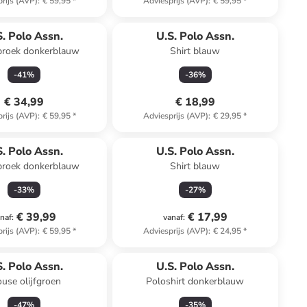
rijs (AVP)
:
€ 59,95
*
Adviesprijs (AVP)
:
€ 59,95
*
S. Polo Assn.
U.S. Polo Assn.
roek donkerblauw
Shirt blauw
-
41
%
-
36
%
€ 34,99
€ 18,99
rijs (AVP)
:
€ 59,95
*
Adviesprijs (AVP)
:
€ 29,95
*
S. Polo Assn.
U.S. Polo Assn.
roek donkerblauw
Shirt blauw
-
33
%
-
27
%
€ 39,99
€ 17,99
naf
:
vanaf
:
rijs (AVP)
:
€ 59,95
*
Adviesprijs (AVP)
:
€ 24,95
*
S. Polo Assn.
U.S. Polo Assn.
ouse olijfgroen
Poloshirt donkerblauw
-
47
%
-
35
%