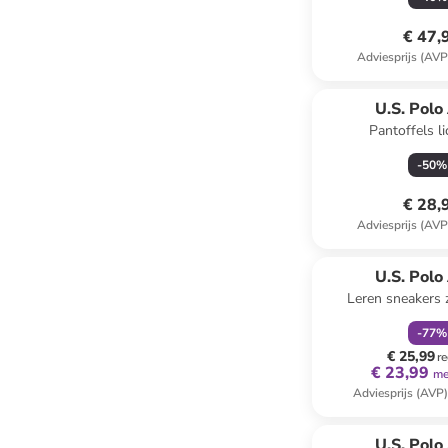
€ 47,
Adviesprijs (AVP
U.S. Polo
Pantoffels li
-
50
%
€ 28,
Adviesprijs (AVP
family
k
U.S. Polo
Leren sneakers 
-
77
%
€ 25,99
re
€ 23,99
me
Adviesprijs (AVP
family
k
U.S. Polo