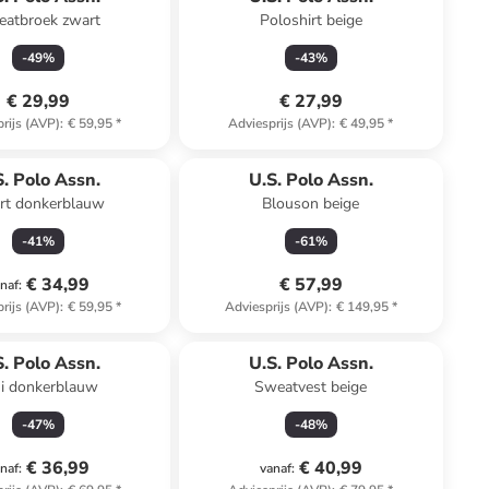
atbroek zwart
Poloshirt beige
-
49
%
-
43
%
€ 29,99
€ 27,99
rijs (AVP)
:
€ 59,95
*
Adviesprijs (AVP)
:
€ 49,95
*
n ander winkelwagentje
S. Polo Assn.
U.S. Polo Assn.
rt donkerblauw
Blouson beige
-
41
%
-
61
%
€ 34,99
€ 57,99
naf
:
rijs (AVP)
:
€ 59,95
*
Adviesprijs (AVP)
:
€ 149,95
*
S. Polo Assn.
U.S. Polo Assn.
ui donkerblauw
Sweatvest beige
-
47
%
-
48
%
€ 36,99
€ 40,99
naf
:
vanaf
: