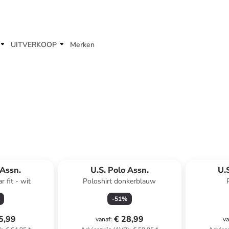
UITVERKOOP
Merken
 Assn.
U.S. Polo Assn.
U.
r fit - wit
Poloshirt donkerblauw
-
51
%
5,99
€ 28,99
vanaf
:
va