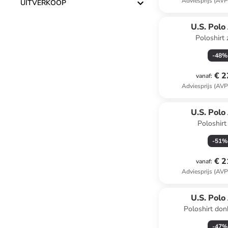
Adviesprijs (AVP
UITVERKOOP
U.S. Polo
Poloshirt
-
48
%
€ 2
vanaf
:
Adviesprijs (AVP
U.S. Polo
Poloshirt 
-
51
%
€ 2
vanaf
:
Adviesprijs (AVP
U.S. Polo
Poloshirt do
-
47
%