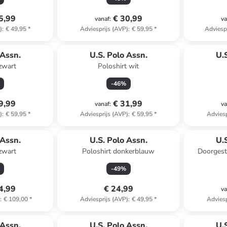
5,99
€ 30,99
vanaf
:
va
)
:
€ 49,95
*
Adviesprijs (AVP)
:
€ 59,95
*
Adviesp
 Assn.
U.S. Polo Assn.
U.
 zwart
Poloshirt wit
-
46
%
9,99
€ 31,99
vanaf
:
va
)
:
€ 59,95
*
Adviesprijs (AVP)
:
€ 59,95
*
Adviesp
 Assn.
U.S. Polo Assn.
U.
zwart
Poloshirt donkerblauw
Doorgest
-
49
%
4,99
€ 24,99
va
)
:
€ 109,00
*
Adviesprijs (AVP)
:
€ 49,95
*
Adviesp
 Assn.
U.S. Polo Assn.
U.