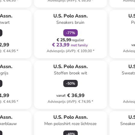
)
:
€ 64,95
*
Adviesprijs (AVP)
:
€ 59,95
*
Adviesp
family
korting
 Assn.
U.S. Polo Assn.
U.
 zwart
Sneakers bruin
P
-
77
%
€ 25,99
regulier
2,99
€ 23,99
va
met family
)
:
€ 44,95
*
Adviesprijs (AVP)
:
€ 109,00
*
Adviesp
Reeds in ee
 Assn.
U.S. Polo Assn.
U.
grijs
Stoffen broek wit
Sweats
-
50
%
1,99
€ 36,99
vanaf
:
)
:
€ 44,95
*
Adviesprijs (AVP)
:
€ 74,95
*
Adviesp
 Assn.
U.S. Polo Assn.
U.
nkerblauw
Men poloshirt roze lichtroze
Sneaker
-
48
%