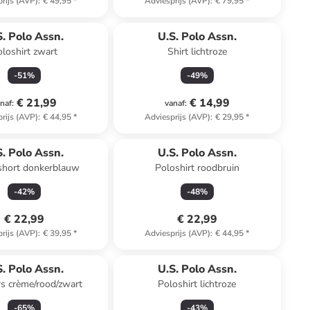
rijs (AVP)
:
€ 49,95
*
Adviesprijs (AVP)
:
€ 79,95
*
S. Polo Assn.
U.S. Polo Assn.
oloshirt zwart
Shirt lichtroze
-
51
%
-
49
%
€ 21,99
€ 14,99
naf
:
vanaf
:
rijs (AVP)
:
€ 44,95
*
Adviesprijs (AVP)
:
€ 29,95
*
n ander winkelwagentje
S. Polo Assn.
U.S. Polo Assn.
hort donkerblauw
Poloshirt roodbruin
-
42
%
-
48
%
€ 22,99
€ 22,99
rijs (AVP)
:
€ 39,95
*
Adviesprijs (AVP)
:
€ 44,95
*
S. Polo Assn.
U.S. Polo Assn.
s crème/rood/zwart
Poloshirt lichtroze
-
65
%
-
43
%