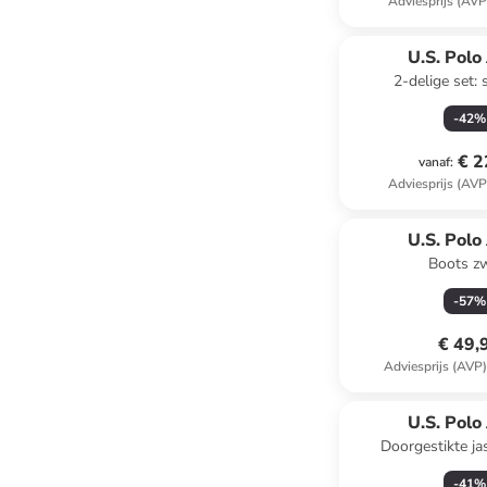
Adviesprijs (AVP
U.S. Polo
2-delige set: 
-
42
%
€ 2
vanaf
:
Adviesprijs (AVP
U.S. Polo
Boots z
-
57
%
€ 49,
Adviesprijs (AVP
U.S. Polo
Doorgestikte jas
-
41
%