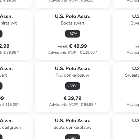
)
:
€ 99,00
*
Adviesprijs (AVP)
:
€ 54,95
*
Adviesp
 Assn.
U.S. Polo Assn.
U.
shirts wit
Boots zwart
Swea
-
57
%
2,99
€ 49,99
vanaf
:
va
)
:
€ 39,95
*
Adviesprijs (AVP)
:
€ 119,00
*
Adviesp
 Assn.
U.S. Polo Assn.
U.
wart
Trui donkerblauw
Sweatb
-
38
%
99
€ 39,79
)
:
€ 119,00
*
Adviesprijs (AVP)
:
€ 64,95
*
Adviesp
 Assn.
U.S. Polo Assn.
U.
 olijfgroen
Boots donkerblauw
-
54
%