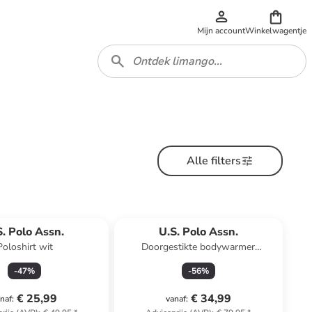
Mijn account
Winkelwagentje
Alle filters
S. Polo Assn.
U.S. Polo Assn.
Poloshirt wit
Doorgestikte bodywarmer
donkerblauw
-
47
%
-
56
%
€ 25,99
€ 34,99
naf
:
vanaf
: