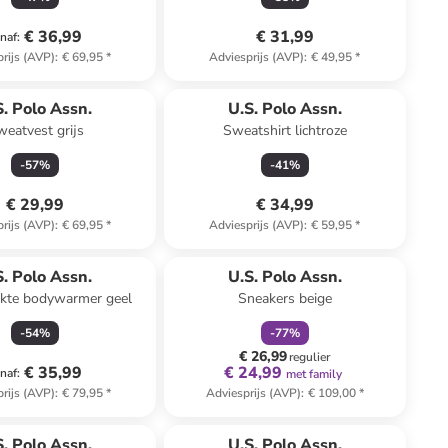
€ 36,99
€ 31,99
naf
:
rijs (AVP)
:
€ 69,95
*
Adviesprijs (AVP)
:
€ 49,95
*
S. Polo Assn.
U.S. Polo Assn.
eatvest grijs
Sweatshirt lichtroze
-
57
%
-
41
%
€ 29,99
€ 34,99
rijs (AVP)
:
€ 69,95
*
Adviesprijs (AVP)
:
€ 59,95
*
family
korting
S. Polo Assn.
U.S. Polo Assn.
ikte bodywarmer geel
Sneakers beige
-
54
%
-
77
%
€ 26,99
regulier
€ 35,99
€ 24,99
naf
:
met family
rijs (AVP)
:
€ 79,95
*
Adviesprijs (AVP)
:
€ 109,00
*
S. Polo Assn.
U.S. Polo Assn.