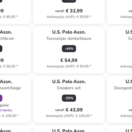
99
€ 32,99
vanaf
:
va
)
:
€ 89,85
*
Adviesprijs (AVP)
:
€ 59,95
*
Adviesp
 Assn.
U.S. Polo Assn.
U.
chtbruin
Tusssenjas donkerblauw
Sw
-
44
%
99
€ 54,99
)
:
€ 59,00
*
Adviesprijs (AVP)
:
€ 99,95
*
Adviesp
orting
 Assn.
U.S. Polo Assn.
U.
zwart/beige
Sneakers wit
Doorgest
-
59
%
gulier
€ 43,99
vanaf
:
va
t family
)
:
€ 109,00
*
Adviesprijs (AVP)
:
€ 109,00
*
Adviesp
orting
 Assn.
U.S. Polo Assn.
U.