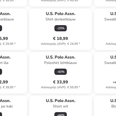
)
:
€ 59,95
*
Adviesprijs (AVP)
:
€ 49,95
*
Adviesp
 Assn.
U.S. Polo Assn.
U.
nkerblauw
Shirt donkerblauw
Sweatb
-
23
%
5,99
€ 18,99
)
:
€ 29,95
*
Adviesprijs (AVP)
:
€ 24,95
*
Adviesp
 Assn.
U.S. Polo Assn.
U.
t lila
Poloshirt lichtblauw
Sweatb
-
43
%
2,99
€ 33,99
va
)
:
€ 39,95
*
Adviesprijs (AVP)
:
€ 59,95
*
Adviesp
 Assn.
U.S. Polo Assn.
U.
jas kaki
Short wit
Bl
-
44
%