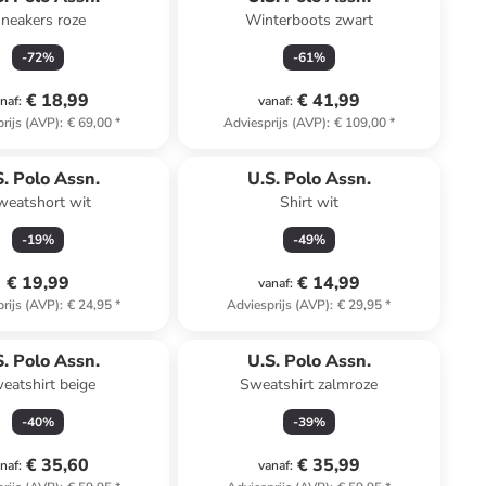
neakers roze
Winterboots zwart
-
72
%
-
61
%
€ 18,99
€ 41,99
naf
:
vanaf
:
rijs (AVP)
:
€ 69,00
*
Adviesprijs (AVP)
:
€ 109,00
*
n ander winkelwagentje
S. Polo Assn.
U.S. Polo Assn.
weatshort wit
Shirt wit
-
19
%
-
49
%
€ 19,99
€ 14,99
vanaf
:
rijs (AVP)
:
€ 24,95
*
Adviesprijs (AVP)
:
€ 29,95
*
S. Polo Assn.
U.S. Polo Assn.
eatshirt beige
Sweatshirt zalmroze
-
40
%
-
39
%
€ 35,60
€ 35,99
naf
:
vanaf
: