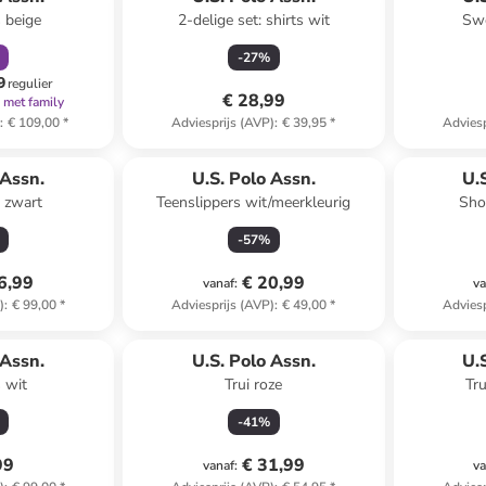
 beige
2-delige set: shirts wit
Swe
-
27
%
9
regulier
€ 28,99
met family
)
:
€ 109,00
*
Adviesprijs (AVP)
:
€ 39,95
*
Adviesp
Reeds in ee
 Assn.
U.S. Polo Assn.
U.
 zwart
Teenslippers wit/meerkleurig
Sho
-
57
%
6,99
€ 20,99
vanaf
:
va
)
:
€ 99,00
*
Adviesprijs (AVP)
:
€ 49,00
*
Adviesp
 Assn.
U.S. Polo Assn.
U.
 wit
Trui roze
Tr
-
41
%
99
€ 31,99
vanaf
:
va