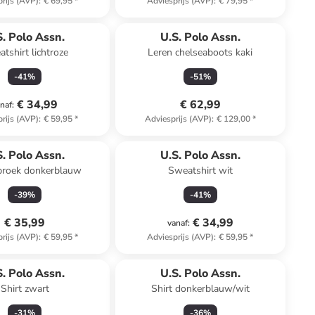
rijs (AVP)
:
€ 69,95
*
Adviesprijs (AVP)
:
€ 79,95
*
S. Polo Assn.
U.S. Polo Assn.
tshirt lichtroze
Leren chelseaboots kaki
-
41
%
-
51
%
€ 34,99
€ 62,99
naf
:
rijs (AVP)
:
€ 59,95
*
Adviesprijs (AVP)
:
€ 129,00
*
S. Polo Assn.
U.S. Polo Assn.
roek donkerblauw
Sweatshirt wit
-
39
%
-
41
%
€ 35,99
€ 34,99
vanaf
:
rijs (AVP)
:
€ 59,95
*
Adviesprijs (AVP)
:
€ 59,95
*
S. Polo Assn.
U.S. Polo Assn.
Shirt zwart
Shirt donkerblauw/wit
-
31
%
-
36
%