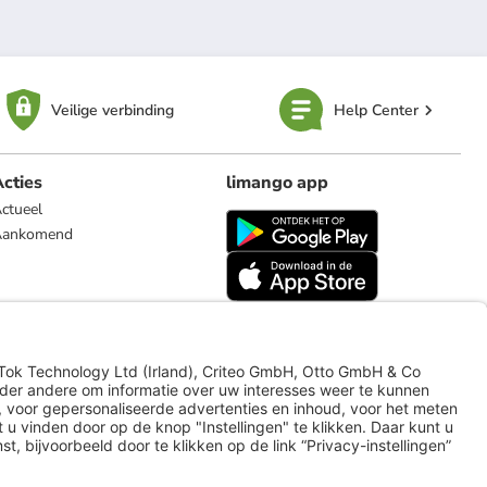
Veilige verbinding
Help Center
cties
limango app
ctueel
Aankomend
limango.de
limango.pl