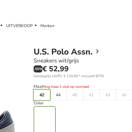
UITVERKOOP
Merken
U.S. Polo Assn.
Sneakers wit/grijs
€ 52,99
-
55
%
Adviesprijs (AVP)
:
€ 119,00
*
inclusief BTW
Maat
Nog maar 1 stuk op voorraad
42
44
40
41
43
45
Color