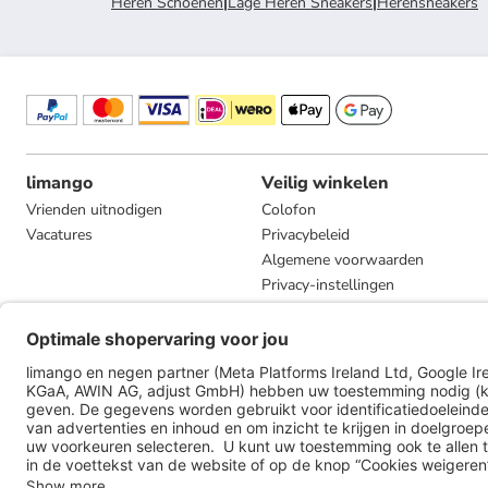
Heren Schoenen
|
Lage Heren Sneakers
|
Herensneakers
limango
Veilig winkelen
Vrienden uitnodigen
Colofon
Vacatures
Privacybeleid
Algemene voorwaarden
Privacy-instellingen
Compliance