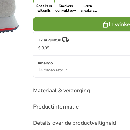
Sneakers
Sneakers
Leren
wit/grijs
donkerblauw
sneakers
wit/beige
In wink
12 augustus
€ 3,95
limango
14 dagen retour
Materiaal & verzorging
Productinformatie
Details over de productveiligheid