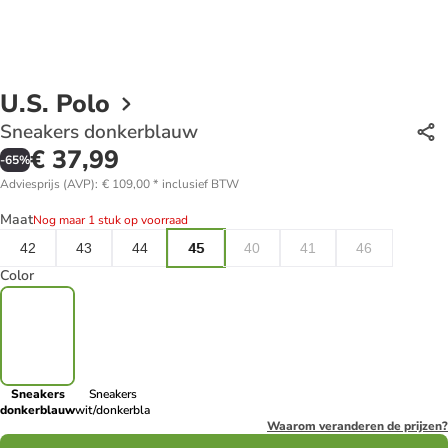
U.S. Polo
Sneakers donkerblauw
€ 37,99
-
65
%
Adviesprijs (AVP)
:
€ 109,00
*
inclusief BTW
Maat
Nog maar 1 stuk op voorraad
42
43
44
45
40
41
46
Color
Sneakers
Sneakers
donkerblauw
wit/donkerblauw
Waarom veranderen de prijzen?