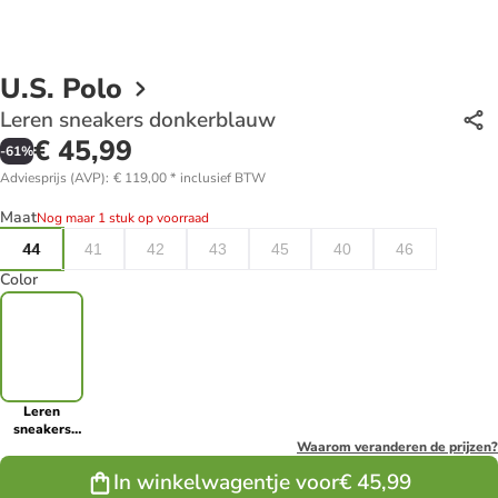
U.S. Polo
Leren sneakers donkerblauw
€ 45,99
-
61
%
Adviesprijs (AVP)
:
€ 119,00
*
inclusief BTW
Maat
Nog maar 1 stuk op voorraad
44
41
42
43
45
40
46
Color
Leren
sneakers
donkerblauw
Waarom veranderen de prijzen?
In winkelwagentje voor
€ 45,99