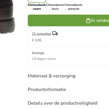
Chelseaboots
Chelseaboots
Chelseaboots
zwart
bruin
antraciet
In wink
11 augustus
€ 3,95
limango
14 dagen retour
Materiaal & verzorging
Productinformatie
Details over de productveiligheid