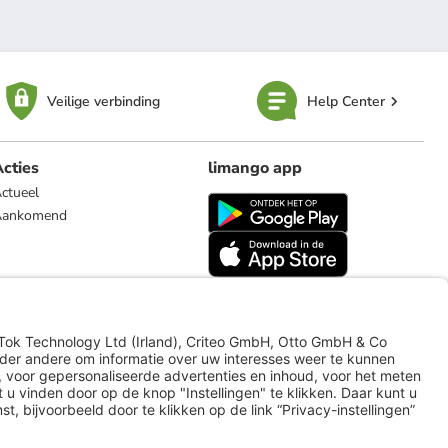
Veilige verbinding
Help Center
cties
limango app
ctueel
Aankomend
limango.de
limango.pl