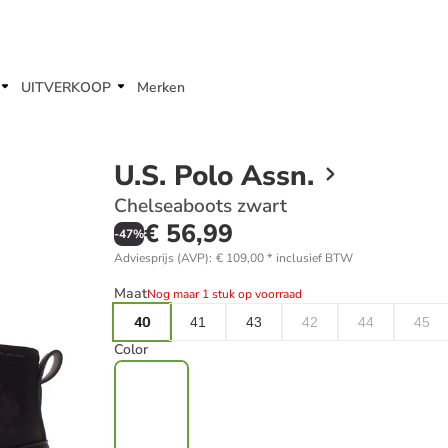
UITVERKOOP
Merken
U.S. Polo Assn.
Chelseaboots zwart
€ 56,99
-
47
%
Adviesprijs (AVP)
:
€ 109,00
*
inclusief BTW
Maat
Nog maar 1 stuk op voorraad
40
41
43
42
44
45
Color