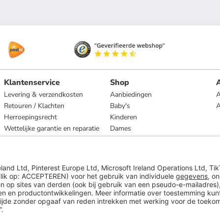
Klantenservice
Shop
A
Levering & verzendkosten
Aanbiedingen
A
Retouren / Klachten
Baby's
Herroepingsrecht
Kinderen
Wettelijke garantie en reparatie
Dames
Heren
Wonen
Merken
* Op basis van de adviesprijs van de fabrikant