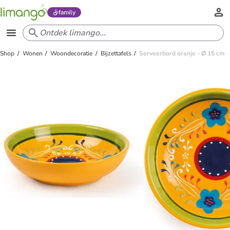
family
Shop
Wonen
Woondecoratie
Bijzettafels
Serveerbord oranje - Ø 15 cm