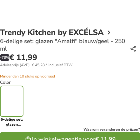
Trendy Kitchen by EXCÉLSA
6-delige set: glazen "Amalfi" blauw/geel - 250
ml
€ 11,99
-
73
%
Adviesprijs (AVP)
:
€ 45,28
*
inclusief BTW
Minder dan 10 stuks op voorraad
Color
6-delige set:
glazen
"Amalfi"
Waarom veranderen de prijzen?
blauw/geel -
In winkelwagentje voor
€ 11,99
250 ml