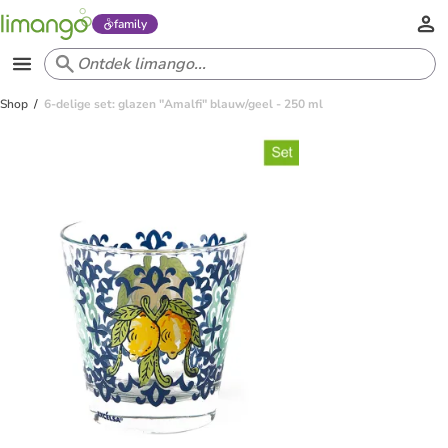
family
Shop
6-delige set: glazen "Amalfi" blauw/geel - 250 ml