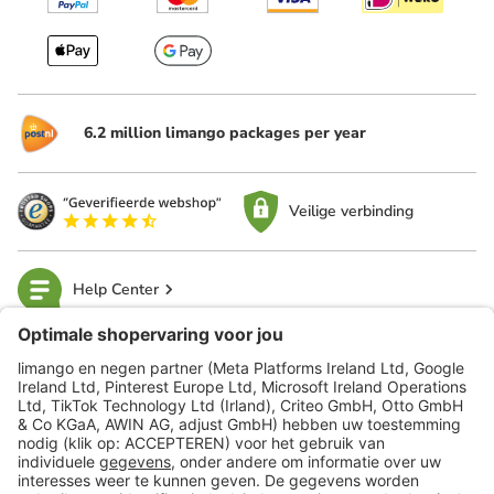
6.2 million limango packages per year
Veilige verbinding
Help Center
limango
Veilig winkelen
Klantenservice