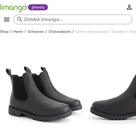
family
Shop
Heren
Schoenen
Chelseaboots
Leren chelseaboots "Sandnes" zwa