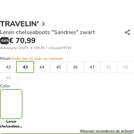
TRAVELIN'
Leren chelseaboots "Sandnes" zwart
€ 70,99
-
64
%
Adviesprijs (AVP)
:
€ 199,95
*
inclusief BTW
Maat
Minder dan 10 stuks op voorraad
42
43
44
45
46
47
41
40
48
Color
Leren
chelseaboots
"Sandnes"
Waarom veranderen de prijzen?