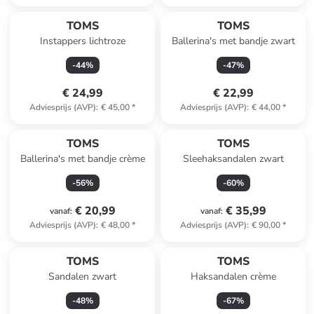
TOMS
TOMS
Instappers lichtroze
Ballerina's met bandje zwart
-
44
%
-
47
%
€ 24,99
€ 22,99
Adviesprijs (AVP)
:
€ 45,00
*
Adviesprijs (AVP)
:
€ 44,00
*
TOMS
TOMS
Ballerina's met bandje crème
Sleehaksandalen zwart
-
56
%
-
60
%
€ 20,99
€ 35,99
vanaf
:
vanaf
:
Adviesprijs (AVP)
:
€ 48,00
*
Adviesprijs (AVP)
:
€ 90,00
*
TOMS
TOMS
Sandalen zwart
Haksandalen crème
-
48
%
-
67
%