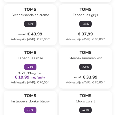
TOMS
TOMS
Sleehaksandalen crème
Espadrilles grijs
-
53
%
-
36
%
€ 43,99
€ 37,99
vanaf
:
Adviesprijs (AVP)
:
€ 95,00
*
Adviesprijs (AVP)
:
€ 60,00
*
family
korting
TOMS
TOMS
Espadrilles roze
Sleehaksandalen wit
-
71
%
-
51
%
€ 21,99
regulier
€ 19,99
€ 33,99
vanaf
:
met family
Adviesprijs (AVP)
:
€ 70,00
*
Adviesprijs (AVP)
:
€ 70,00
*
family
exclusief
TOMS
TOMS
Instappers donkerblauw
Clogs zwart
-
36
%
-
48
%