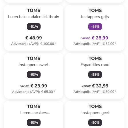
family
exclusief
TOMS
TOMS
Leren haksandalen lichtbruin
Instappers grijs
-
51
%
-
44
%
€ 48,99
€ 28,99
vanaf
:
Adviesprijs (AVP)
:
€ 100,00
*
Adviesprijs (AVP)
:
€ 52,00
*
TOMS
TOMS
Instappers zwart
Espadrilles rood
-
63
%
-
58
%
€ 23,99
€ 32,99
vanaf
:
vanaf
:
Adviesprijs (AVP)
:
€ 65,00
*
Adviesprijs (AVP)
:
€ 80,00
*
TOMS
TOMS
Leren sneakers
Instappers geel
crème/goudkleurig
-
53
%
-
50
%