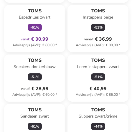
family
exclusief
TOMS
TOMS
Espadrilles zwart
Instappers beige
-
61
%
-
53
%
€ 30,99
€ 36,99
vanaf
:
vanaf
:
Adviesprijs (AVP)
:
€ 80,00
*
Adviesprijs (AVP)
:
€ 80,00
*
TOMS
TOMS
Sneakers donkerblauw
Leren instappers zwart
-
51
%
-
51
%
€ 28,99
€ 40,99
vanaf
:
Adviesprijs (AVP)
:
€ 60,00
*
Adviesprijs (AVP)
:
€ 85,00
*
TOMS
TOMS
Sandalen zwart
Slippers zwart/crème
-
61
%
-
44
%