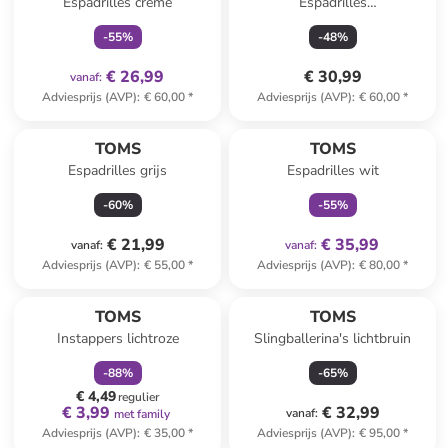
Espadrilles crème
Espadrilles
donkerblauw/crème
-
55
%
-
48
%
€ 26,99
€ 30,99
vanaf
:
Adviesprijs (AVP)
:
€ 60,00
*
Adviesprijs (AVP)
:
€ 60,00
*
family
exclusief
TOMS
TOMS
Espadrilles grijs
Espadrilles wit
-
60
%
-
55
%
€ 21,99
€ 35,99
vanaf
:
vanaf
:
Adviesprijs (AVP)
:
€ 55,00
*
Adviesprijs (AVP)
:
€ 80,00
*
family
korting
TOMS
TOMS
Instappers lichtroze
Slingballerina's lichtbruin
-
88
%
-
65
%
€ 4,49
regulier
€ 3,99
€ 32,99
vanaf
:
met family
Adviesprijs (AVP)
:
€ 35,00
*
Adviesprijs (AVP)
:
€ 95,00
*