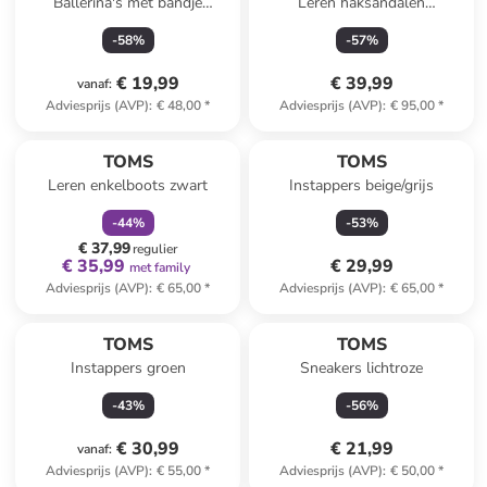
Ballerina's met bandje
Leren haksandalen
lichtroze
zilverkleurig
-
58
%
-
57
%
€ 19,99
€ 39,99
vanaf
:
Adviesprijs (AVP)
:
€ 48,00
*
Adviesprijs (AVP)
:
€ 95,00
*
family
korting
TOMS
TOMS
Leren enkelboots zwart
Instappers beige/grijs
-
44
%
-
53
%
€ 37,99
regulier
€ 35,99
€ 29,99
met family
Adviesprijs (AVP)
:
€ 65,00
*
Adviesprijs (AVP)
:
€ 65,00
*
TOMS
TOMS
Instappers groen
Sneakers lichtroze
-
43
%
-
56
%
€ 30,99
€ 21,99
vanaf
:
Adviesprijs (AVP)
:
€ 55,00
*
Adviesprijs (AVP)
:
€ 50,00
*