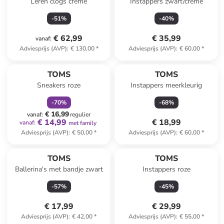
Leren clogs crème
Instappers zwart/crème
-
51
%
-
40
%
€ 62,99
€ 35,99
vanaf
:
Adviesprijs (AVP)
:
€ 130,00
*
Adviesprijs (AVP)
:
€ 60,00
*
family
korting
TOMS
TOMS
Sneakers roze
Instappers meerkleurig
-
70
%
-
68
%
€ 16,99
vanaf
:
regulier
€ 14,99
€ 18,99
vanaf
:
met family
Adviesprijs (AVP)
:
€ 50,00
*
Adviesprijs (AVP)
:
€ 60,00
*
TOMS
TOMS
Ballerina's met bandje zwart
Instappers roze
-
57
%
-
45
%
€ 17,99
€ 29,99
Adviesprijs (AVP)
:
€ 42,00
*
Adviesprijs (AVP)
:
€ 55,00
*