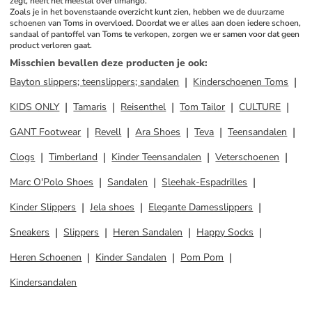
zegt, heeft het meestal over limango. 
Zoals je in het bovenstaande overzicht kunt zien, hebben we de duurzame 
schoenen van Toms in overvloed. Doordat we er alles aan doen iedere schoen, 
sandaal of pantoffel van Toms te verkopen, zorgen we er samen voor dat geen 
product verloren gaat.
Misschien bevallen deze producten je ook
:
Bayton slippers; teenslippers; sandalen
Kinderschoenen Toms
KIDS ONLY
Tamaris
Reisenthel
Tom Tailor
CULTURE
GANT Footwear
Revell
Ara Shoes
Teva
Teensandalen
Clogs
Timberland
Kinder Teensandalen
Veterschoenen
Marc O'Polo Shoes
Sandalen
Sleehak-Espadrilles
Kinder Slippers
Jela shoes
Elegante Damesslippers
Sneakers
Slippers
Heren Sandalen
Happy Socks
Heren Schoenen
Kinder Sandalen
Pom Pom
Kindersandalen