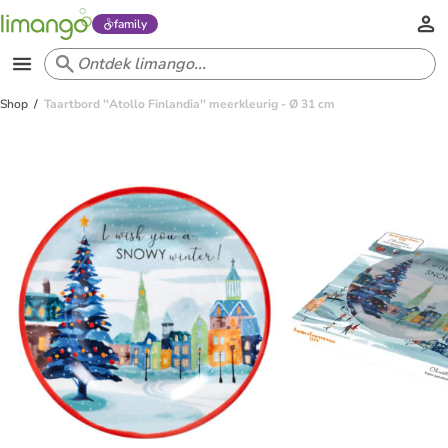
family
Shop
Taartbord ''Atollo Finlandia'' meerkleurig - Ø 31 cm