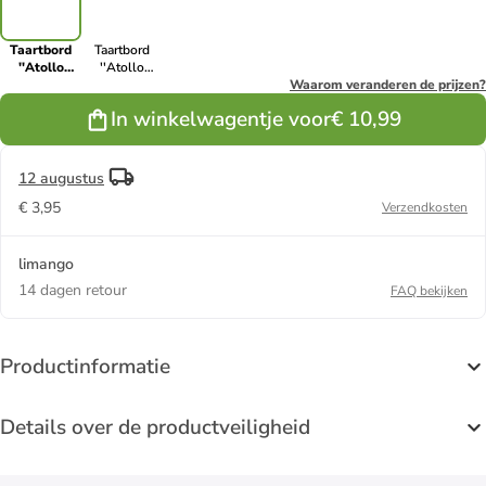
Taartbord
Taartbord
''Atollo
''Atollo
Finlandia''
Norvegia''
Waarom veranderen de prijzen?
meerkleurig
meerkleurig -
In winkelwagentje voor
€ 10,99
- Ø 31 cm
Ø 31 cm
12 augustus
€ 3,95
Verzendkosten
limango
14 dagen retour
FAQ bekijken
Productinformatie
Details over de productveiligheid