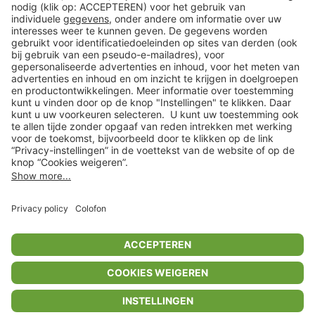
Klantenservice
Shop
Acties
limango.de
limango.pl
In winkelwagentje voor
€ 10,99
* Op basis van de adviesprijs van de fabrikant
** Alle prijsopgaven zijn inclusief belasting en exclusief verzendkosten
ᵃ Bij een minimale bestelwaarde van €15.
ᶜ Alle informatie & voorwaarden op
www.limango.nl/invite