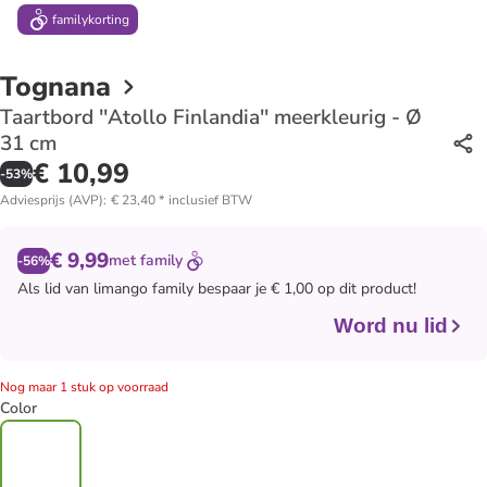
family
korting
Tognana
Taartbord ''Atollo Finlandia'' meerkleurig - Ø
31 cm
€ 10,99
-
53
%
Adviesprijs (AVP)
:
€ 23,40
*
inclusief BTW
€ 9,99
met
family
-56%
Als lid van
limango family
bespaar je € 1,00 op dit product!
Word nu lid
Nog maar 1 stuk op voorraad
Color