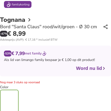
family
korting
Tognana
Bord ''Santa Claus'' rood/wit/groen - Ø 30 cm
€ 8,99
-
47
%
Adviesprijs (AVP)
:
€ 17,16
*
inclusief BTW
€ 7,99
met
family
-53%
Als lid van
limango family
bespaar je € 1,00 op dit product!
Word nu lid
Nog maar 3 stuks op voorraad
Color