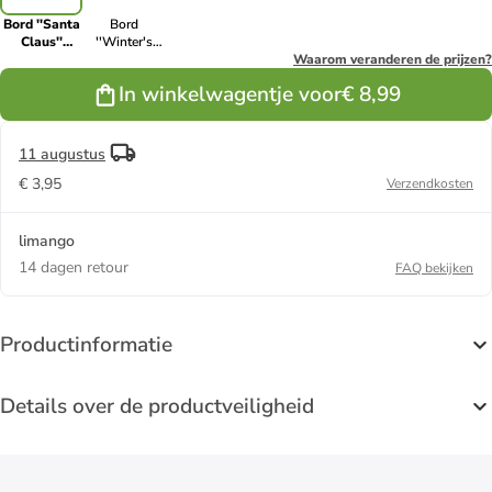
Bord ''Santa
Bord
Claus''
''Winter's
rood/wit/groen
dream''
Waarom veranderen de prijzen?
- Ø 30 cm
groen/wit - Ø
In winkelwagentje voor
€ 8,99
30 cm
11 augustus
€ 3,95
Verzendkosten
limango
14 dagen retour
FAQ bekijken
Productinformatie
Details over de productveiligheid