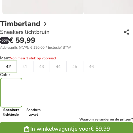
Timberland
Sneakers lichtbruin
€ 59,99
-
50
%
Adviesprijs (AVP)
:
€ 120,00
*
inclusief BTW
Maat
Nog maar 1 stuk op voorraad
42
41
43
44
45
46
Color
Sneakers
Sneakers
lichtbruin
zwart
Waarom veranderen de prijzen?
In winkelwagentje voor
€ 59,99