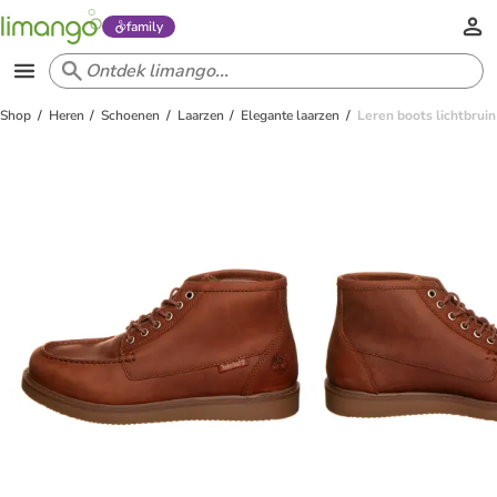
family
Shop
Heren
Schoenen
Laarzen
Elegante laarzen
Leren boots lichtbruin