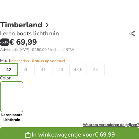
Timberland
Leren boots lichtbruin
€ 69,99
-
53
%
Adviesprijs (AVP)
:
€ 150,00
*
inclusief BTW
Maat
Minder dan 10 stuks op voorraad
42
40
41
43
43,5
44
Color
Leren boots
lichtbruin
Waarom veranderen de prijzen?
In winkelwagentje voor
€ 69,99